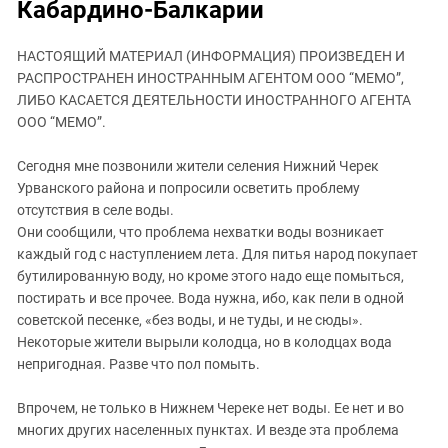
Кабардино-Балкарии
ЗАСТАВЛЯЕТ
Дагестан
КАВКАЗ ЗА ПАЛЕСТИНУ
Ингушетия
НАСТОЯЩИЙ МАТЕРИАЛ (ИНФОРМАЦИЯ) ПРОИЗВЕДЕН И
ИНАКОМЫСЛИЕ В ЧЕЧНЕ
РАСПРОСТРАНЕН ИНОСТРАННЫМ АГЕНТОМ ООО “МЕМО”,
Кабардино-Балкария
ПРЕСЛЕДОВАНИЕ АКТИВИСТОВ
ЛИБО КАСАЕТСЯ ДЕЯТЕЛЬНОСТИ ИНОСТРАННОГО АГЕНТА
МОБИЛИЗАЦИЯ И ПРОТЕСТЫ
Калмыкия
ООО “МЕМО”.
Карачаево-Черкесия
Сегодня мне позвонили жители селения Нижний Черек
Краснодарский край
Урванского района и попросили осветить проблему
Нагорный Карабах
отсутствия в селе воды.
Они сообщили, что проблема нехватки воды возникает
Российская Федерация
каждый год с наступлением лета. Для питья народ покупает
Ростовская область
бутилированную воду, но кроме этого надо еще помыться,
Северная Осетия - Алания
постирать и все прочее. Вода нужна, ибо, как пели в одной
советской песенке, «без воды, и не туды, и не сюды».
СКФО
Некоторые жители вырыли колодца, но в колодцах вода
Ставропольский край
непригодная. Разве что пол помыть.
Чечня
Впрочем, не только в Нижнем Череке нет воды. Ее нет и во
Южная Осетия
многих других населенных пунктах. И везде эта проблема