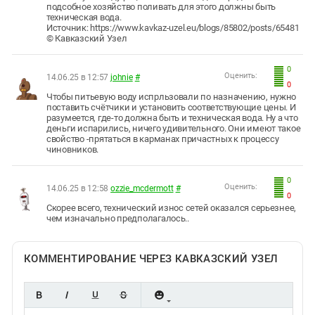
подсобное хозяйство поливать для этого должны быть
техническая вода.
Источник: https://www.kavkaz-uzel.eu/blogs/85802/posts/65481
© Кавказский Узел
0
Оценить:
14.06.25 в 12:57
johnie
#
0
Чтобы питьевую воду испрльзовали по назначению, нужно
поставить счётчики и установить соответствующие цены. И
разумеется, где-то должна быть и техническая вода. Ну а что
деньги испарились, ничего удивительного. Они имеют такое
свойство -прятаться в карманах причастных к процессу
чиновников.
0
Оценить:
14.06.25 в 12:58
ozzie_mcdermott
#
0
Скорее всего, технический износ сетей оказался серьезнее,
чем изначально предполагалось..
КОММЕНТИРОВАНИЕ ЧЕРЕЗ КАВКАЗСКИЙ УЗЕЛ