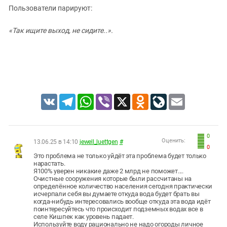
Пользователи парируют:
«Так ищите выход, не сидите..».
VK
Telegram
WhatsApp
Viber
X
Odnoklassniki
LiveJournal
Email
0
Оценить:
13.06.25 в 14:10
jewell_luettgen
#
0
Это проблема не только уйдёт эта проблема будет только
нарастать.
Я100% уверен никакие даже 2 млрд не поможет....
Очистные сооружения которые были рассчитаны на
определённое количество населения сегодня практически
исчерпали себя вы думаете откуда вода будет брать вы
когда-нибудь интересовались вообще откуда эта вода идёт
поинтересуйтесь что происходит подземных водах все в
селе Кишпек как уровень падает.
Используйте воду рационально не надо огороды личное