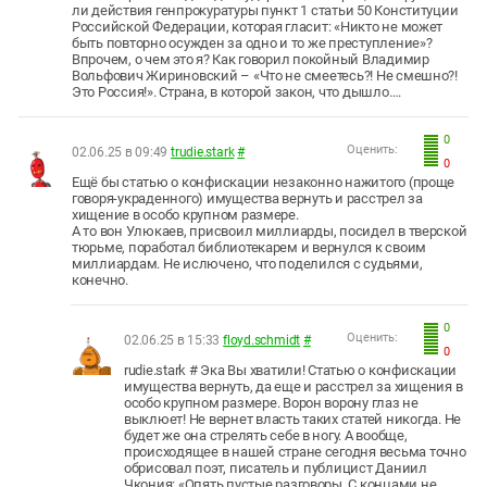
ли действия генпрокуратуры пункт 1 статьи 50 Конституции
Российской Федерации, которая гласит: «Никто не может
быть повторно осужден за одно и то же преступление»?
Впрочем, о чем это я? Как говорил покойный Владимир
Вольфович Жириновский – «Что не смеетесь?! Не смешно?!
Это Россия!». Страна, в которой закон, что дышло….
0
Оценить:
02.06.25 в 09:49
trudie.stark
#
0
Ещё бы статью о конфискации незаконно нажитого (проще
говоря-украденного) имущества вернуть и расстрел за
хищение в особо крупном размере.
А то вон Улюкаев, присвоил миллиарды, посидел в тверской
тюрьме, поработал библиотекарем и вернулся к своим
миллиардам. Не ислючено, что поделился с судьями,
конечно.
0
Оценить:
02.06.25 в 15:33
floyd.schmidt
#
0
rudie.stark # Эка Вы хватили! Статью о конфискации
имущества вернуть, да еще и расстрел за хищения в
особо крупном размере. Ворон ворону глаз не
выклюет! Не вернет власть таких статей никогда. Не
будет же она стрелять себе в ногу. А вообще,
происходящее в нашей стране сегодня весьма точно
обрисовал поэт, писатель и публицист Даниил
Чкония: «Опять пустые разговоры, С концами не