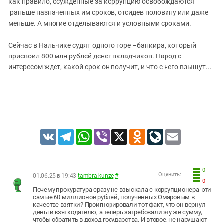
как правило, осужденные за коррупцию освобождаются
раньше назначенных им сроков, отсидев половину или даже
меньше. А многие отделываются и условными сроками.
Сейчас в Нальчике судят одного горе –банкира, который
присвоил 800 млн рублей денег вкладчиков. Народ с
интересом ждет, какой срок он получит, и что с него взыщут...
VK
Telegram
WhatsApp
Viber
X
Odnoklassniki
LiveJournal
Email
0
Оценить:
01.06.25 в 19:43
tambra.kunze
#
0
Почему прокуратура сразу не взыскала с коррупционера эти
самые 60 миллионов рублей, полученных Омаровым в
качестве взятки? Проигнорировали тот факт, что он вернул
деньги взяткодателю, а теперь затребовали эту же сумму,
чтобы обратить в доход государства. И второе, не нарушают