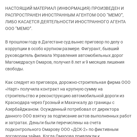
ЗАСТАВЛЯЕТ
Дагестан
НАСТОЯЩИЙ МАТЕРИАЛ (ИНФОРМАЦИЯ) ПРОИЗВЕДЕН И
КАВКАЗ ЗА ПАЛЕСТИНУ
Ингушетия
РАСПРОСТРАНЕН ИНОСТРАННЫМ АГЕНТОМ ООО “МЕМО”,
ИНАКОМЫСЛИЕ В ЧЕЧНЕ
ЛИБО КАСАЕТСЯ ДЕЯТЕЛЬНОСТИ ИНОСТРАННОГО АГЕНТА
Кабардино-Балкария
ПРЕСЛЕДОВАНИЕ АКТИВИСТОВ
ООО “МЕМО”.
МОБИЛИЗАЦИЯ И ПРОТЕСТЫ
Калмыкия
В прошлом году в Дагестане суд вынес приговор по делу о
Карачаево-Черкесия
коррупции в особо крупном размере. Фигурант, бывший
Краснодарский край
руководитель филиала Управления автомобильных дорог
Магомедрасул Омаров, получил 8 лет и 9 месяцев лишения
Нагорный Карабах
свободы.
Российская Федерация
Ростовская область
Как следует из приговора, дорожно-строительная фирма ООО
«Нарт» получила контракт на крупную сумму на
Северная Осетия - Алания
строительство и реконструкцию автомобильной дороги из
СКФО
Краснодара через Грозный и Махачкалу до границы с
Азербайджаном. Осужденный потребовал от директора
Ставропольский край
данного ООО взятку за подписание актов выполненных работ
Чечня
и затратах. Деньги были перечислены на счета
Южная Осетия
подконтрольного Омарову ООО «ДСК-2» по фиктивным
договорам займа. Когда Омарова привлекли к