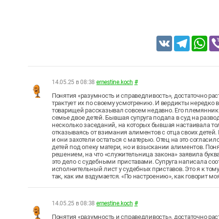
VK
Telegram
Wh
14.05.25 в 08:38
ernestine.koch
#
Понятия «разумность и справедливость», достаточно ра
трактует их по своему усмотрению. И вердикты нередко в
товарищей рассказывал совсем недавно. Его племянник с
семье двое детей. Бывшая супруга подала в суд на развод
несколько заседаний, на которых бывшая настаивала тол
отказываясь от взимания алиментов с отца своих детей. 
и они захотели остаться с матерью. Отец на это согласи
детей под опеку матери, но и взыскании алиментов. Пон
решением, на что «служительница закона» заявила буква
это дело с судебными приставами. Супруга написала со
исполнительный лист у судебных приставов. Это я к том
так, как им вздумается. «По настроению», как говорит м
14.05.25 в 08:38
ernestine.koch
#
Понятия «разумность и справедливость», достаточно ра