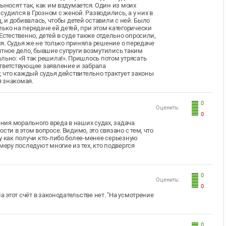
ыносят так, как им вздумается. Один из моих
удился в Грозном с женой. Разводились, а у них в
, и добивалась, чтобы детей оставили с ней. Было
ько на передаче ей детей, при этом категорически
Естественно, детей в суде также отдельно опросили,
лся. Судья же не только приняла решение о передаче
ятное дело, бывшие супруги возмутились таким
льно: «Я так решила!». Пришлось потом утрясать
ответствующее заявление и забрала
у, что каждый судья действительно трактует законы
оя знакомая.
0
Оценить:
0
ия морального вреда в наших судах, задача
ти в этом вопросе. Видимо, это связано с тем, что
у как получи кто-либо более-менее серьезную
ру последуют многие из тех, кто подвергся
0
Оценить:
0
а этот счёт в законодательстве нет. "На усмотрение
0