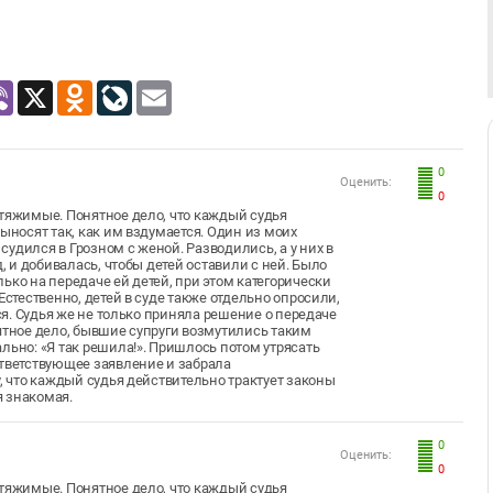
atsApp
Viber
X
Odnoklassniki
LiveJournal
Email
0
Оценить:
0
стяжимые. Понятное дело, что каждый судья
ыносят так, как им вздумается. Один из моих
удился в Грозном с женой. Разводились, а у них в
, и добивалась, чтобы детей оставили с ней. Было
ько на передаче ей детей, при этом категорически
Естественно, детей в суде также отдельно опросили,
лся. Судья же не только приняла решение о передаче
ятное дело, бывшие супруги возмутились таким
льно: «Я так решила!». Пришлось потом утрясать
ответствующее заявление и забрала
у, что каждый судья действительно трактует законы
оя знакомая.
0
Оценить:
0
стяжимые. Понятное дело, что каждый судья