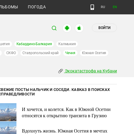
ЛЬБОМЫ
ПОГОДА
RU
EN
ВОЙТИ
шетия
Кабардино-Балкария
Калмыкия
СКФО
Ставропольский край
Чечня
Южная Осетия
Экокатастрофа на Кубани
СВЕЖИЕ ПОСТЫ НАЛЬЧИК И СОСЕДИ. КАВКАЗ В ПОИСКАХ
СПРАВЕДЛИВОСТИ
И хочется, и колется. Как в Южной Осетии
относятся к открытию транзита в Грузию
Вдохнуть жизнь. Южная Осетия в мечтах