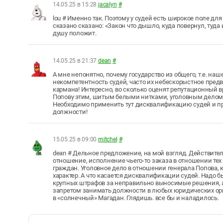
14.05.25 в 15:28
jacalyn
#
lou # Именно так. Поэтому у судей есть широкое поле дл
сказано сказано: «Закон что дышло, куда повернул, туда 
душу положит.
14.05.25 в 21:37
dean
#
А мне непонятно, почему государство из общего, т.е. на
некомпетентность судей, часто их небескорыстное пред
кармана! Интересно, во сколько оценят репутационный 
Попову этим, шитым белыми нитками, уголовным делом
Необходимо применить тут дисквалификацию судей и п
должности!
15.05.25 в 09:00
mitchel
#
dean # Дельное предложение, на мой взгляд. Действител
отношение, исполнение чьего-то заказа в отношении те
граждан. Уголовное дело в отношении генерала Попова, 
характер. А что касается дисквалификации судей. Надо 
крупных штрафов за неправильно выносимые решения, а 
запретом занимать должности в любых юридических орга
в «солнечный» Магадан. Глядишь. все бы и наладилось.