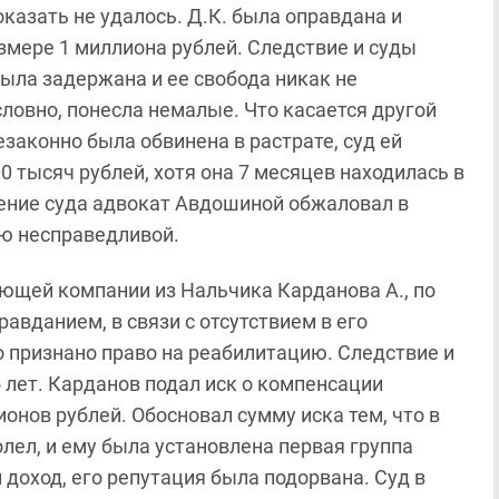
казать не удалось. Д.К. была оправдана и
змере 1 миллиона рублей. Следствие и суды
была задержана и ее свобода никак не
словно, понесла немалые. Что касается другой
законно была обвинена в растрате, суд ей
 тысяч рублей, хотя она 7 месяцев находилась в
ение суда адвокат Авдошиной обжаловал в
ю несправедливой.
ющей компании из Нальчика Карданова А., по
авданием, в связи с отсутствием в его
о признано право на реабилитацию. Следствие и
 лет. Карданов подал иск о компенсации
онов рублей. Обосновал сумму иска тем, что в
лел, и ему была установлена первая группа
 доход, его репутация была подорвана. Суд в