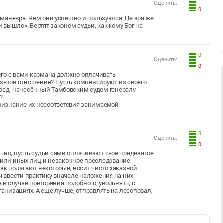
Оценить:
0
я маневра. Чем они успешно и пользуются. Не зря же
и вышло». Вертят законом судьи, как кому Бог на
0
Оценить:
0
шего с вами кармана должно оплачивать
взятое отношение? Пусть компенсируют из своего
вред, нанесённый Тамбовским судом генералу
?
ризнание их несоответсвия занимаемой
0
Оценить:
0
ьно, пусть судьи сами оплачивают свое предвзятое
х или иных лиц и незаконное преследование
как полагают некоторые, носит чисто заказной
бы ввести практику вначале наложения на них
в случае повторения подобного, увольнять, с
низациях. А еще лучше, отправлять на лесоповал,