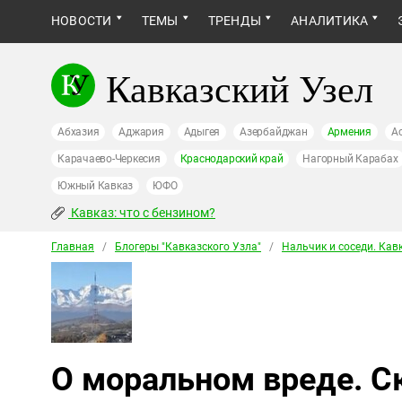
НОВОСТИ
ТЕМЫ
ТРЕНДЫ
АНАЛИТИКА
Кавказский Узел
Абхазия
Аджария
Адыгея
Азербайджан
Армения
А
Карачаево-Черкесия
Краснодарский край
Нагорный Карабах
Южный Кавказ
ЮФО
Кавказ: что с бензином?
Главная
/
Блогеры "Кавказского Узла"
/
Нальчик и соседи. Кав
О моральном вреде. С