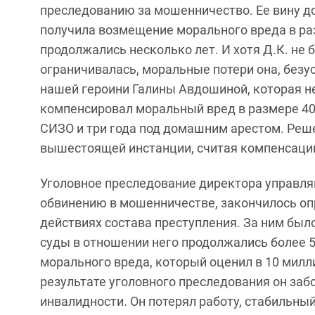
преследованию за мошенничество. Ее вину до
получила возмещение морального вреда в ра
продолжались несколько лет. И хотя Д.К. не 
ограничивалась, моральные потери она, безу
нашей героини Галины Авдошиной, которая не
компенсировал моральный вред в размере 400
СИЗО и три года под домашним арестом. Реш
вышестоящей инстанции, считая компенсаци
Уголовное преследование директора управля
обвинению в мошенничестве, закончилось опр
действиях состава преступления. За ним был
суды в отношении него продолжались более 5
морального вреда, который оценил в 10 милли
результате уголовного преследования он забо
инвалидности. Он потерял работу, стабильный