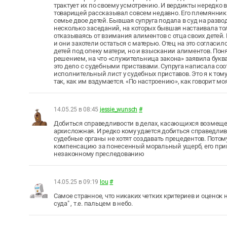
трактует их по своему усмотрению. И вердикты нередко в
товарищей рассказывал совсем недавно. Его племянник с
семье двое детей. Бывшая супруга подала в суд на развод
несколько заседаний, на которых бывшая настаивала тол
отказываясь от взимания алиментов с отца своих детей. 
и они захотели остаться с матерью. Отец на это согласи
детей под опеку матери, но и взыскании алиментов. Пон
решением, на что «служительница закона» заявила буква
это дело с судебными приставами. Супруга написала со
исполнительный лист у судебных приставов. Это я к том
так, как им вздумается. «По настроению», как говорит м
14.05.25 в 08:45
jessie_wunsch
#
Добиться справедливости в делах, касающихся возмещен
архисложная. И редко кому удается добиться справедливос
судебные органы не хотят создавать прецедентов. Потом
компенсацию за понесенный моральный ущерб, его приме
незаконному преследованию
14.05.25 в 09:19
lou
#
Самое странное, что никаких четких критериев и оценок н
суда" , т.е. пальцем в небо.