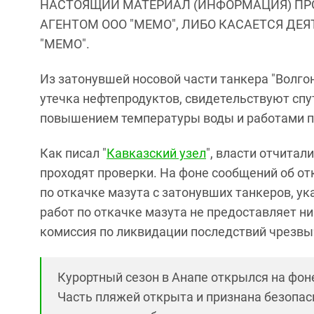
НАСТОЯЩИЙ МАТЕРИАЛ (ИНФОРМАЦИЯ) ПР
АГЕНТОМ ООО "МЕМО", ЛИБО КАСАЕТСЯ ДЕ
"МЕМО".
Из затонувшей носовой части танкера "Волго
утечка нефтепродуктов, свидетельствуют спу
повышением температуры воды и работами по
Как писал "
Кавказский узел
", власти отчитал
проходят проверки. На фоне сообщений об о
по откачке мазута с затонувших танкеров, у
работ по откачке мазута не предоставляет н
комиссия по ликвидации последствий чрезвы
Курортный сезон в Анапе открылся на фон
Часть пляжей открыта и признана безопасн