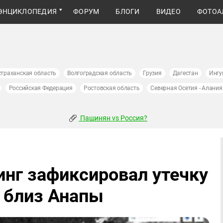
ЭНЦИКЛОПЕДИЯ
ФОРУМ
БЛОГИ
ВИДЕО
ФОТОА
страханская область
Волгоградская область
Грузия
Дагестан
Ингу
Российская Федерация
Ростовская область
Северная Осетия - Алания
Пашинян vs Россия?
нг зафиксировал утечку
а близ Анапы