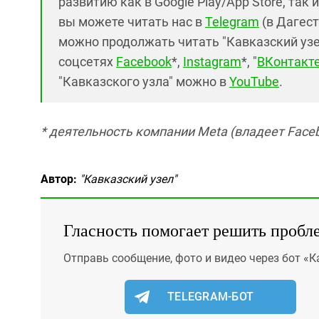
развитию как в Google Play/App Store, так 
вы можете читать нас в
Telegram
(в Дагест
можно продолжать читать "Кавказский узел"
соцсетях
Facebook
*,
Instagram
*, "
ВКонтакт
"Кавказского узла" можно в
YouTube
.
* деятельность компании Meta (владеет Faceb
Автор:
"Кавказский узел"
Гласность помогает решить пробл
Отправь сообщение, фото и видео через бот «К
TELEGRAM-БОТ