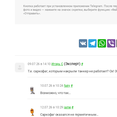
Кнопка работает при установленном приложении Telegram. После пер
фото и видео — нажмите на значок скрепки, выберите функцию «Файл
«Отправить».
VK
Telegram
Whats
(Эксперт)
09.07.26 в 14:10
Игорь С
#
Т.е. саркофаг, которым накрыли танкер не работает? Ох! 
10.07.26 в 10:24
fairy
#
Возможно, что так...
12.07.26 в 10:29
jame
#
Саркофаг оказался не герметичным...