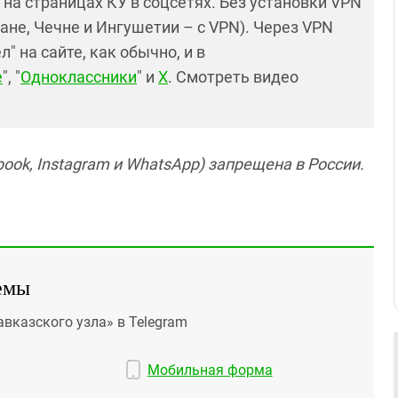
и на страницах КУ в соцсетях. Без установки VPN
ане, Чечне и Ингушетии – с VPN). Через VPN
 на сайте, как обычно, и в
е
", "
Одноклассники
" и
X
. Смотреть видео
ook, Instagram и WhatsApp) запрещена в России.
емы
авказского узла» в Telegram
Мобильная форма