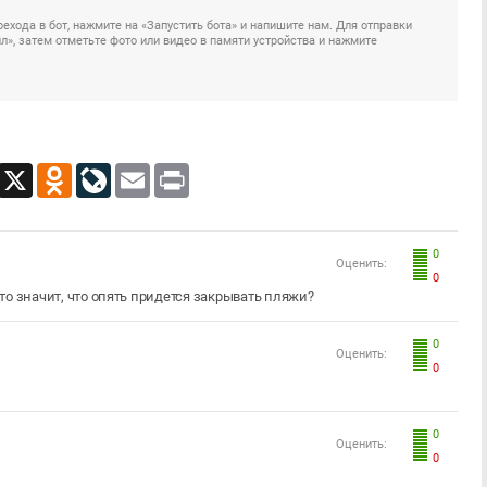
ехода в бот, нажмите на «Запустить бота» и напишите нам. Для отправки
», затем отметьте фото или видео в памяти устройства и нажмите
App
Viber
X
Odnoklassniki
LiveJournal
Email
Print
0
Оценить:
0
Это значит, что опять придется закрывать пляжи?
0
Оценить:
0
0
Оценить:
0