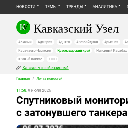
НОВОСТИ
ТЕМЫ
ТРЕНДЫ
АНАЛИТИКА
Кавказский Узел
Абхазия
Аджария
Адыгея
Азербайджан
Армения
А
Карачаево-Черкесия
Краснодарский край
Нагорный Карабах
Южный Кавказ
ЮФО
Кавказ: что с бензином?
Главная
/
Лента новостей
11:58,
9 июля 2026
Спутниковый монитори
с затонувшего танкер