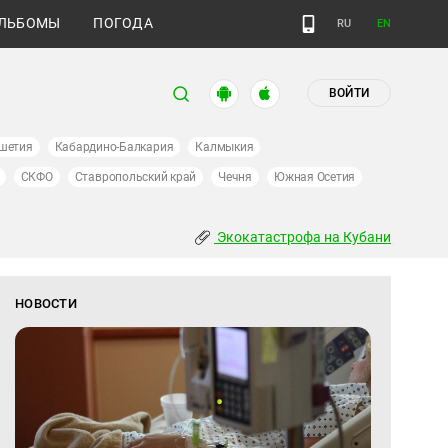
ЛЬБОМЫ
ПОГОДА
RU
EN
ВОЙТИ
шетия
Кабардино-Балкария
Калмыкия
СКФО
Ставропольский край
Чечня
Южная Осетия
Экокатастрофа на Кубани
НОВОСТИ