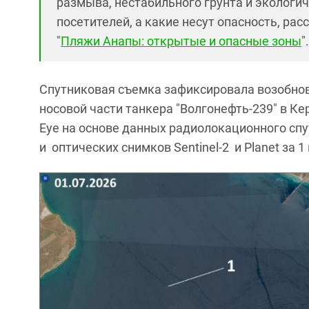
размыва, нестабильного грунта и экологи
посетителей, а какие несут опасность, рас
"
Пляжи Анапы: открытые и опасные зоны
".
Спутниковая съемка зафиксировала возобнов
носовой части танкера "Волгонефть-239" в Ке
Eye на основе данных радиолокационного спут
и оптических снимков Sentinel-2 и Planet за 1