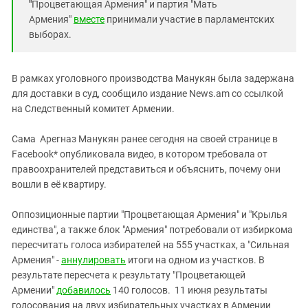
"
Процветающая Армения" и партия "Мать
Армения"
вместе
принимали участие в парламентских
выборах.
В рамках уголовного производства Манукян была задержана
для доставки в суд, сообщило издание News.am со ссылкой
на Следственный комитет Армении.
Сама Арегназ Манукян ранее сегодня на своей странице в
Facebook* опубликовала видео, в котором требовала от
правоохранителей представиться и объяснить, почему они
вошли в её квартиру.
Оппозиционные партии "Процветающая Армения" и "Крылья
единства", а также блок "Армения" потребовали от избиркома
пересчитать голоса избирателей на 555 участках, а "Сильная
Армения" -
аннулировать
итоги на одном из участков. В
результате пересчета к результату "Процветающей
Армении"
добавилось
140 голосов. 11 июня результаты
голосования на двух избирательных участках в Армении