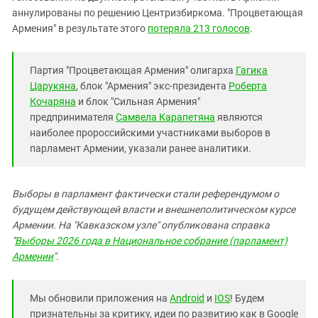
аннулированы по решению Центризбиркома. "Процветающая
Армения" в результате этого
потеряла 213 голосов
.
Партия "Процветающая Армения" олигарха
Гагика
Царукяна
, блок "Армения" экс-президента
Роберта
Кочаряна
и блок "Сильная Армения"
предпринимателя
Самвела Карапетяна
являются
наиболее пророссийскими участниками выборов в
парламент Армении, указали ранее аналитики.
Выборы в парламент фактически стали референдумом о
будущем действующей власти и внешнеполитическом курсе
Армении. На "Кавказском узле" опубликована справка
"
Выборы 2026 года в Национальное собрание (парламент)
Армении
".
Мы обновили приложения на
Android
и
IOS
! Будем
признательны за критику, идеи по развитию как в Google