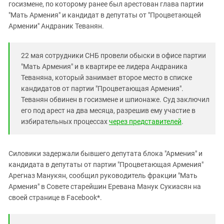
Южный Кавказ
госизмене, по которому ранее был арестован глава партии
"Мать Армения" и кандидат в депутаты от "Процветающей
ЮФО
Армении" Андраник Теванян.
22 мая сотрудники СНБ провели обыски в офисе партии
"Мать Армения" и в квартире ее лидера Андраника
Теваняна, который занимает второе место в списке
кандидатов от партии "Процветающая Армения".
Теванян обвинен в госизмене и шпионаже. Суд заключил
его под арест на два месяца, разрешив ему участие в
избирательных процессах
через представителей
.
Силовики задержали бывшего депутата блока "Армения" и
кандидата в депутаты от партии "Процветающая Армения"
Арегназ Манукян, сообщил руководитель фракции "Мать
Армения" в Совете старейшин Еревана Манук Сукиасян на
своей странице в Facebook*.