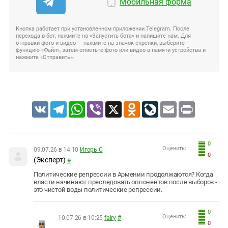
Мобильная форма
Кнопка работает при установленном приложении Telegram. После
перехода в бот, нажмите на «Запустить бота» и напишите нам. Для
отправки фото и видео — нажмите на значок скрепки, выберите
функцию «Файл», затем отметьте фото или видео в памяти устройства и
нажмите «Отправить».
VK
Telegram
WhatsApp
Viber
X
Odnoklassniki
LiveJournal
Email
Print
0
Оценить:
09.07.26 в 14:10
Игорь С
0
(Эксперт)
#
Политические репрессии в Армении продолжаются? Когда
власти начинают преследовать оппонентов после выборов -
это чистой воды политические репрессии.
0
Оценить:
10.07.26 в 10:25
fairy
#
0