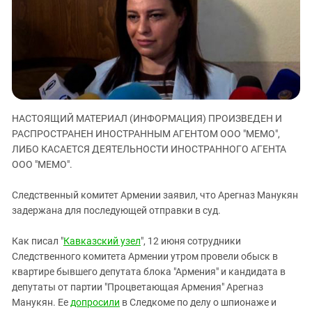
ЗАСТАВЛЯЕТ
Дагестан
КАВКАЗ ЗА ПАЛЕСТИНУ
Ингушетия
ИНАКОМЫСЛИЕ В ЧЕЧНЕ
Кабардино-Балкария
ПРЕСЛЕДОВАНИЕ АКТИВИСТОВ
МОБИЛИЗАЦИЯ И ПРОТЕСТЫ
Калмыкия
Карачаево-Черкесия
НАСТОЯЩИЙ МАТЕРИАЛ (ИНФОРМАЦИЯ) ПРОИЗВЕДЕН И
Краснодарский край
РАСПРОСТРАНЕН ИНОСТРАННЫМ АГЕНТОМ ООО "МЕМО",
Нагорный Карабах
ЛИБО КАСАЕТСЯ ДЕЯТЕЛЬНОСТИ ИНОСТРАННОГО АГЕНТА
Российская Федерация
ООО "МЕМО".
Ростовская область
Следственный комитет Армении заявил, что Арегназ Манукян
Северная Осетия - Алания
задержана для последующей отправки в суд.
СКФО
Как писал "
Кавказский узел
", 12 июня сотрудники
Ставропольский край
Следственного комитета Армении утром провели обыск в
Чечня
квартире бывшего депутата блока "Армения" и кандидата в
депутаты от партии "Процветающая Армения" Арегназ
Южная Осетия
Манукян. Ее
допросили
в Следкоме по делу о шпионаже и