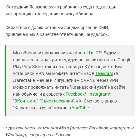
Сотрудник Ясамальского районного суда подтвердил
информацию о заседании по иску Абилова.
Связаться с должностными лицами органов СМИ,
привлеченных в качестве ответчиков, не удалось.
Мы обновили приложения на
Android
и
IOS
! Будем
признательны за критику, идеи по развитию как в Google
Play/App Store, так и на страницах КУ в соцсетях. Без
установки VPN вы можете читать нас в
Telegram
(в
Дагестане, Чечне и Ингушетии – с VPN). Через VPN
можно продолжать читать "Кавказский узел" на сайте,
как обычно, и в соцсетях
Facebook
*,
Instagram
*,
"
ВКонтакте
", "
Одноклассники
" и
X
. Смотреть видео
"Кавказского узла" можно в
YouTube
.
* деятельность компании Meta (владеет Facebook, Instagram и
WhatsApp) запрещена в России.