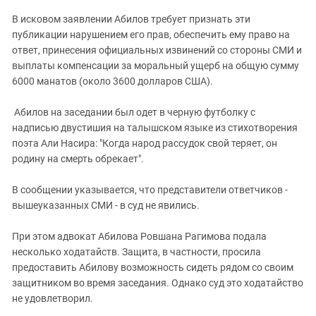
В исковом заявлении Абилов требует признать эти
публикации нарушением его прав, обеспечить ему право на
ответ, принесения официальных извинений со стороны СМИ и
выплаты компенсации за моральный ущерб на общую сумму
6000 манатов (около 3600 долларов США).
Абилов на заседании был одет в черную футболку с
надписью двустишия на талышском языке из стихотворения
поэта Али Насира: "Когда народ рассудок свой теряет, он
родину на смерть обрекает".
В сообщении указывается, что представители ответчиков -
вышеуказанных СМИ - в суд не явились.
При этом адвокат Абилова Ровшана Рагимова подала
несколько ходатайств. Защита, в частности, просила
предоставить Абилову возможность сидеть рядом со своим
защитником во время заседания. Однако суд это ходатайство
не удовлетворил.