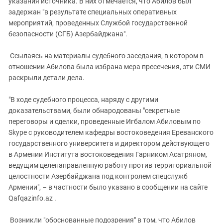
указания источника. В них отмечается, что Абилов был
задержан "в результате специальных оперативных
мероприятий, проведенных Службой государственной
безопасности (СГБ) Азербайджана".
Ссылаясь на материалы судебного заседания, в котором в
отношении Абилова была избрана мера пресечения, эти СМИ
раскрыли детали дела.
"В ходе судебного процесса, наряду с другими
доказательствами, были обнародованы "секретные
переговоры и сделки, проведенные Игбалом Абиловым по
Skype с руководителем кафедры востоковедения Ереванского
государственного университета и директором действующего
в Армении Института востоковедения Гарником Асатряном,
ведущим целенаправленную работу против территориальной
целостности Азербайджана под контролем спецслужб
Армении", – в частности было указано в сообщении на сайте
Qafqazinfo.az .
Возникли "обоснованные подозрения" в том, что Абилов