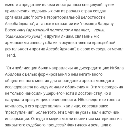
вместе с представителями иностранных спецслужб путем
привлечения подрывных сил из разных стран создал
организацию "против территориальной целостности
Азербайджана", а также в оказании им "помощи Вардану
Восканяну (
армянский политолог и иранист, – прим.
"Кавказского узла"
) и другим лицам, связанным с
армянскими спецслужбами в осуществлении враждебной
деятельности против Азербайджана", в свою очередь отмечал
Trend.
"Эти публикации были направлены на дискредитацию Игбала
Абилова с целью формирования о нем негативного
общественного мнения для оправдания ареста молодого
исследователя по надуманным обвинениям. Эти утверждения
не только наносили ущерб его чести и достоинству, но и
нарушали презумпцию невиновности. Ибо следствие только
началось, а его представляли, как лицо, совершившее
"преступления". Более того, эти СМИ не указывали источник
информации. Откуда в медиа могли появиться материалы из
закрытого судебного процесса? Фактически речь шла о