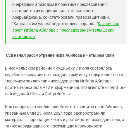
очередным эпизодом в практике преследования
активистов из национальных меньшинств
Азербайджана, констатировали правозащитники.
"Кавказским узлом" подготовлена справка "
Как связан
арест Игбала Абилова с преследованием талышских
активистов
".
Суд начал рассмотрение иска Абилова к четырем СМИ
В Ясамальском районном суде Баку 7 июля состоялось
судебное заседание по гражданскому иску, содержащегося в
тюремном заключении исследователя Игбала Абилова
против телеканала ATV, информационного агентства Trend, он-
лай изданий Hit.az и Qafqazinfo.az.
Как говорится в сообщении Комитета защиты прав Абилова,
указанные СМИ 25 июля 2024 года распространили
материалы, порочащие честь и достоинство исследователя, а
также нарушившие его презумпцию невиновности.