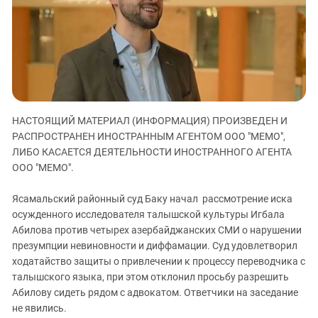
ЗАСТАВЛЯЕТ
Дагестан
КАВКАЗ ЗА ПАЛЕСТИНУ
Ингушетия
ИНАКОМЫСЛИЕ В ЧЕЧНЕ
Кабардино-Балкария
ПРЕСЛЕДОВАНИЕ АКТИВИСТОВ
МОБИЛИЗАЦИЯ И ПРОТЕСТЫ
Калмыкия
Карачаево-Черкесия
НАСТОЯЩИЙ МАТЕРИАЛ (ИНФОРМАЦИЯ) ПРОИЗВЕДЕН И
Краснодарский край
РАСПРОСТРАНЕН ИНОСТРАННЫМ АГЕНТОМ ООО "МЕМО",
Нагорный Карабах
ЛИБО КАСАЕТСЯ ДЕЯТЕЛЬНОСТИ ИНОСТРАННОГО АГЕНТА
Российская Федерация
ООО "МЕМО".
Ростовская область
Ясамальский районный суд Баку начал рассмотрение иска
Северная Осетия - Алания
осужденного исследователя талышской культуры Игбала
Абилова против четырех азербайджанских СМИ о нарушении
СКФО
презумпции невиновности и диффамации. Суд удовлетворил
Ставропольский край
ходатайство защиты о привлечении к процессу переводчика с
Чечня
талышского языка, при этом отклонил просьбу разрешить
Абилову сидеть рядом с адвокатом. Ответчики на заседание
Южная Осетия
не явились.