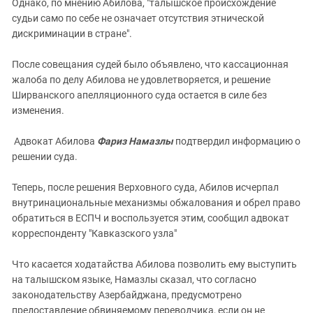
Однако, по мнению Абилова, "талышское происхождение
судьи само по себе не означает отсутствия этнической
дискриминации в стране".
После совещания судей было объявлено, что кассационная
жалоба по делу Абилова не удовлетворяется, и решение
Ширванского апелляционного суда остается в силе без
изменения.
Адвокат Абилова
Фариз Намазлы
подтвердил информацию о
решении суда.
Теперь, после решения Верховного суда, Абилов исчерпал
внутринациональные механизмы обжалования и обрел право
обратиться в ЕСПЧ и воспользуется этим, сообщил адвокат
корреспонденту "Кавказского узла"
Что касается ходатайства Абилова позволить ему выступить
на талышском языке, Намазлы сказал, что согласно
законодательству Азербайджана, предусмотрено
предоставление обвиняемому переводчика, если он не