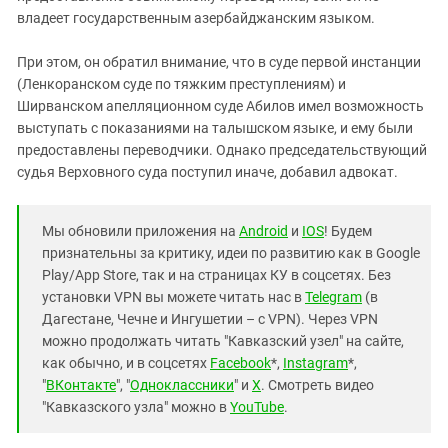
владеет государственным азербайджанским языком.
При этом, он обратил внимание, что в суде первой инстанции
(Ленкоранском суде по тяжким преступлениям) и
Ширванском апелляционном суде Абилов имел возможность
выступать с показаниями на талышском языке, и ему были
предоставлены переводчики. Однако председательствующий
судья Верховного суда поступил иначе, добавил адвокат.
Мы обновили приложения на
Android
и
IOS
! Будем
признательны за критику, идеи по развитию как в Google
Play/App Store, так и на страницах КУ в соцсетях. Без
установки VPN вы можете читать нас в
Telegram
(в
Дагестане, Чечне и Ингушетии – с VPN). Через VPN
можно продолжать читать "Кавказский узел" на сайте,
как обычно, и в соцсетях
Facebook
*,
Instagram
*,
"
ВКонтакте
", "
Одноклассники
" и
X
. Смотреть видео
"Кавказского узла" можно в
YouTube
.