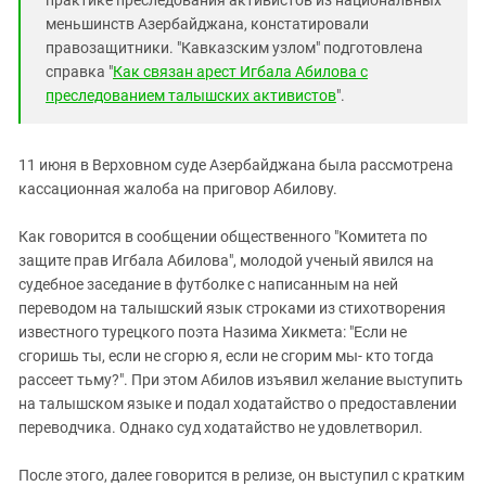
практике преследования активистов из национальных
меньшинств Азербайджана, констатировали
правозащитники. "Кавказским узлом" подготовлена
справка "
Как связан арест Игбала Абилова с
преследованием талышских активистов
".
11 июня в Верховном суде Азербайджана была рассмотрена
кассационная жалоба на приговор Абилову.
Как говорится в сообщении общественного "Комитета по
защите прав Игбала Абилова", молодой ученый явился на
судебное заседание в футболке с написанным на ней
переводом на талышский язык строками из стихотворения
известного турецкого поэта Назима Хикмета: "Если не
сгоришь ты, если не сгорю я, если не сгорим мы- кто тогда
рассеет тьму?". При этом Абилов изъявил желание выступить
на талышском языке и подал ходатайство о предоставлении
переводчика. Однако суд ходатайство не удовлетворил.
После этого, далее говорится в релизе, он выступил с кратким