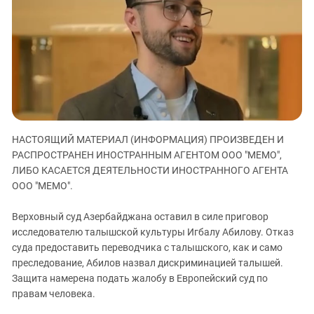
ЗАСТАВЛЯЕТ
Дагестан
КАВКАЗ ЗА ПАЛЕСТИНУ
Ингушетия
ИНАКОМЫСЛИЕ В ЧЕЧНЕ
Кабардино-Балкария
ПРЕСЛЕДОВАНИЕ АКТИВИСТОВ
МОБИЛИЗАЦИЯ И ПРОТЕСТЫ
Калмыкия
Карачаево-Черкесия
Краснодарский край
НАСТОЯЩИЙ МАТЕРИАЛ (ИНФОРМАЦИЯ) ПРОИЗВЕДЕН И
Нагорный Карабах
РАСПРОСТРАНЕН ИНОСТРАННЫМ АГЕНТОМ ООО "МЕМО",
Российская Федерация
ЛИБО КАСАЕТСЯ ДЕЯТЕЛЬНОСТИ ИНОСТРАННОГО АГЕНТА
Ростовская область
ООО "МЕМО".
Северная Осетия - Алания
Верховный суд Азербайджана оставил в силе приговор
СКФО
исследователю талышской культуры Игбалу Абилову. Отказ
суда предоставить переводчика с талышского, как и само
Ставропольский край
преследование, Абилов назвал дискриминацией талышей.
Чечня
Защита намерена подать жалобу в Европейский суд по
правам человека.
Южная Осетия