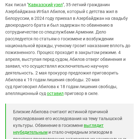
Южный Кавказ
Как писал "
Кавказский узел
", 35-летний гражданин
ЮФО
Азербайджана Игбал Абилов, который с детства жил в
Белоруссии, в 2024 году приехал в Азербайджан на свадьбу
двоюродного брата и был задержан по обвинению в
сотрудничестве со спецслужбами Армении. Дело
расследуется по статьям о госизмене и возбуждении
национальной вражды, ученому грозит наказание вплоть до
пожизненного. Процесс проходит в закрытом режиме. 4
апреля, выступая перед судом, Абилов отверг обвинения и
заявил, что осуществлял исключительно научную
деятельность. 2 мая прокурор предложил приговорить
Абилова к 19 годам лишения свободы. 20 мая
суд приговорил Абилова к 18 годам лишения свободы,
апелляционный суд
оставил
приговор в силе.
Близкие Абилова считают истинной причиной
преследования его исследования на тему талышской
культуры. Обвинение в госизмене
выглядит
неубедительным
и стало очередным эпизодом в