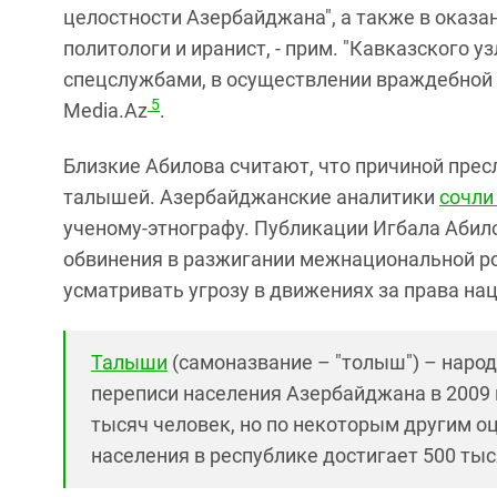
целостности Азербайджана", а также в оказа
политологи и иранист, - прим. "Кавказского у
спецслужбами, в осуществлении враждебной 
5
Media.Az
.
Близкие Абилова считают, что причиной прес
талышей. Азербайджанские аналитики
сочли
ученому-этнографу. Публикации Игбала Абил
обвинения в разжигании межнациональной ро
усматривать угрозу в движениях за права н
Талыши
(самоназвание – "толыш") – народ
переписи населения Азербайджана в 2009 
тысяч человек, но по некоторым другим 
населения в республике достигает 500 тыс