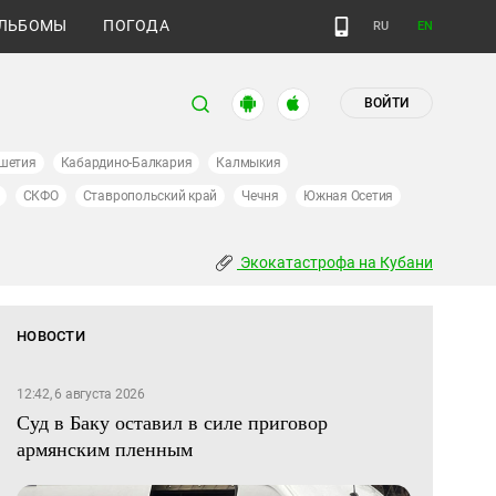
ЛЬБОМЫ
ПОГОДА
RU
EN
ВОЙТИ
шетия
Кабардино-Балкария
Калмыкия
СКФО
Ставропольский край
Чечня
Южная Осетия
Экокатастрофа на Кубани
НОВОСТИ
12:42, 6 августа 2026
Суд в Баку оставил в силе приговор
армянским пленным