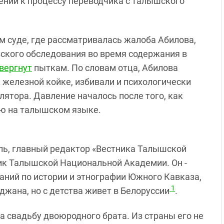
ении к процессу переводчика с талышского
ом суде, где рассматривалась жалоба Абилова,
вского обследования во время содержания в
вергнут
пыткам. По словам отца, Абилова
железной койке, избивали и психологически
ятора. Давление началось после того, как
сью на талышском языке.
ель, главный редактор «Вестника Талышской
ик Талышской Национальной Академии. Он -
аний по истории и этнографии Южного Кавказа,
1
джана, но с детства живет в Белоруссии
.
а свадьбу двоюродного брата. Из страны его не