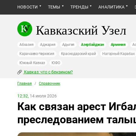
НОВОСТИ
ТЕМЫ
ТРЕНДЫ
АНАЛИТИКА
Кавказский Узел
Абхазия
Аджария
Адыгея
Азербайджан
Армения
А
Карачаево-Черкесия
Краснодарский край
Нагорный Карабах
Южный Кавказ
ЮФО
Кавказ: что с бензином?
Главная
/
Справочник
12:32,
14 июля 2026
Как связан арест Игба
преследованием талы