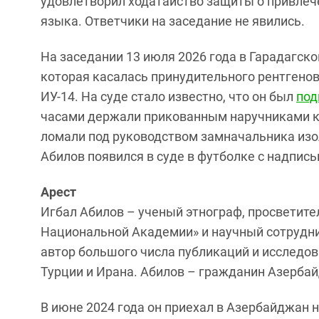
удовлетворил ходатайство защиты о привлеч
языка. Ответчики на заседание не явились.
На заседании 13 июля 2026 года в Гарадагск
которая касалась принудительного рентгено
ИУ-14. На суде стало известно, что он был
под
часами держали прикованным наручниками к 
ломали под руководством замначальника изол
Абилов появился в суде в футболке с надпи
Арест
Игбал Абилов – ученый этнограф, просветит
Национальной Академии» и научный сотрудн
автор большого числа публикаций и исследов
Турции и Ирана. Абилов – гражданин Азербай
В июне 2024 года он приехал в Азербайджан н