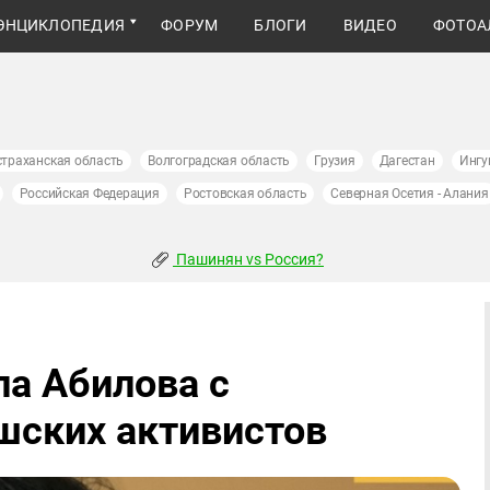
ЭНЦИКЛОПЕДИЯ
ФОРУМ
БЛОГИ
ВИДЕО
ФОТОА
страханская область
Волгоградская область
Грузия
Дагестан
Ингу
Российская Федерация
Ростовская область
Северная Осетия - Алания
Пашинян vs Россия?
ла Абилова с
шских активистов