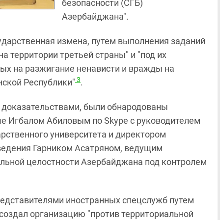
безопасности (СГБ)
Азербайджана".
сударственная измена, путем выполнения заданий
а территории третьей страны" и "под их
ых на разжигание ненависти и вражды на
3
нской Республики"
.
ми доказательствами, были обнародованы
ые Игбалом Абиловым по Skype с руководителем
рственного университета и директором
ведения Гарником Асатряном, ведущим
альной целостности Азербайджана под контролем
представителями иностранных спецслужб путем
 создал организацию "против территориальной