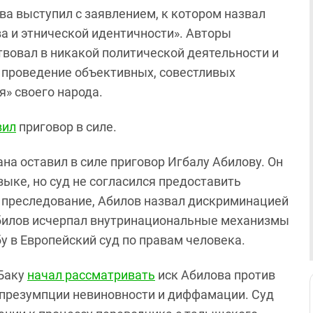
а выступил с заявлением, к котором назвал
ва и этнической идентичности». Авторы
твовал в никакой политической деятельности и
 проведение объективных, совестливых
я» своего народа.
вил
приговор в силе.
на оставил в силе приговор Игбалу Абилову. Он
ыке, но суд не согласился предоставить
о преследование, Абилов назвал дискриминацией
Абилов исчерпал внутринациональные механизмы
 в Европейский суд по правам человека.
 Баку
начал рассматривать
иск Абилова против
презумпции невиновности и диффамации. Суд