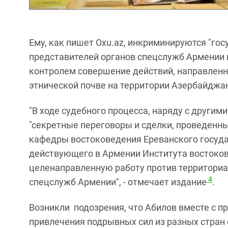
Ему, как пишет Oxu.az, инкриминируются "го
представителей органов спецслужб Армении н
контролем совершение действий, направленн
этнической почве на территории Азербайджа
"В ходе судебного процесса, наряду с други
"секретные переговоры и сделки, проведенн
кафедры востоковедения Ереванского госуда
действующего в Армении Института востоко
целенаправленную работу против территори
4
спецслужб Армении", - отмечает издание
.
Возникли подозрения, что Абилов вместе с 
привлечения подрывных сил из разных стран