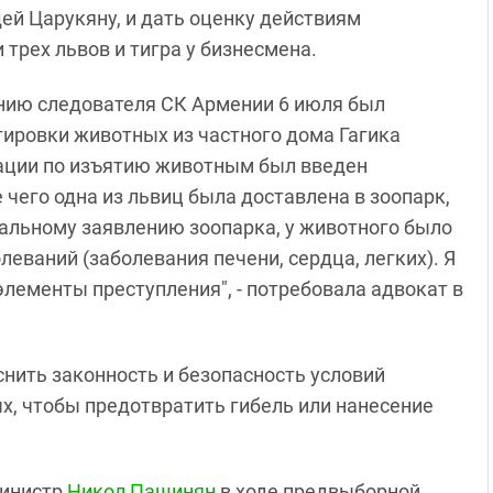
ей Царукяну, и дать оценку действиям
трех львов и тигра у бизнесмена.
нию следователя СК Армении 6 июля был
тировки животных из частного дома Гагика
рации по изъятию животным был введен
чего одна из львиц была доставлена в зоопарк,
иальному заявлению зоопарка, у животного было
еваний (заболевания печени, сердца, легких). Я
элементы преступления", - потребовала адвокат в
нить законность и безопасность условий
, чтобы предотвратить гибель или нанесение
министр
Никол Пашинян
в ходе предвыборной