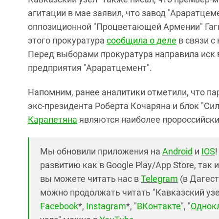
агитации в мае заявил, что завод "Араратце
оппозиционной "Процветающей Армении" Гаги
этого прокуратура
сообщила о деле
в связи с
Перед выборами прокуратура направила иск 
предприятия "Араратцемент".
Напомним, ранее аналитики отметили, что па
экс-президента Роберта Кочаряна и блок "С
Карапетяна
являются наиболее пророссийски
Мы обновили приложения на
Android
и
IOS
развитию как в Google Play/App Store, так 
вы можете читать нас в
Telegram
(в Дагест
можно продолжать читать "Кавказский узел"
Facebook
*,
Instagram
*, "
ВКонтакте
", "
Однок