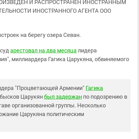
ОИЗВЕДЕН И РАСПРОСТРАНЕН ИНОСТРАННЫМ
ЯТЕЛЬНОСТИ ИНОСТРАННОГО АГЕНТА ООО
остроек на берегу озера Севан.
 суд
арестовал на два месяца
лидера
я", миллиардера Гагика Царукяна, обвиняемого
лидера "Процветающей Армении"
Гагика
 обысков Царукян
был задержан
по подозрению в
таве организованной группы. Несколько
ержание Царукяна политическим