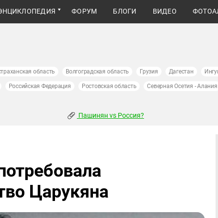
ЭНЦИКЛОПЕДИЯ
ФОРУМ
БЛОГИ
ВИДЕО
ФОТОА
страханская область
Волгоградская область
Грузия
Дагестан
Ингу
Российская Федерация
Ростовская область
Северная Осетия - Алания
Пашинян vs Россия?
потребовала
тво Царукяна