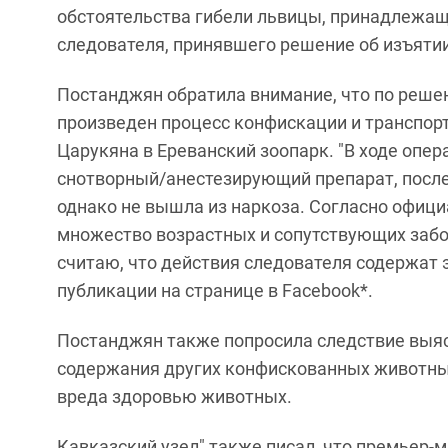
обстоятельства гибели львицы, принадлежащ
следователя, принявшего решение об изъятии 
Постанджян обратила внимание, что по реше
произведен процесс конфискации и транспор
Царукяна в Ереванский зоопарк. "В ходе опе
снотворный/анестезирующий препарат, после 
однако не вышла из наркоза. Согласно офиц
множество возрастных и сопутствующих забол
считаю, что действия следователя содержат 
публикации на странице в Facebook*.
Постанджян также попросила следствие выяс
содержания других конфискованных животных
вреда здоровью животных.
Кавказский узел" также писал, что премьер-