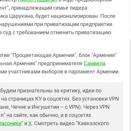
мент", принадлежащий семье лидера
ка Царукяна, будет национализирован. После
 нарушениями при приватизации предприятия.
в суд с требованием отменить приватизацию
ртия "Процветающая Армения", блок "Армения"
ильная Армения" предпринимателя
Самвела
ми участниками выборов в парламент Армении.
! Будем признательны за критику, идеи по
и на страницах КУ в соцсетях. Без установки VPN
ане, Чечне и Ингушетии – с VPN). Через VPN
 на сайте, как обычно, и в соцсетях
лассники
" и
X
. Смотреть видео "Кавказского