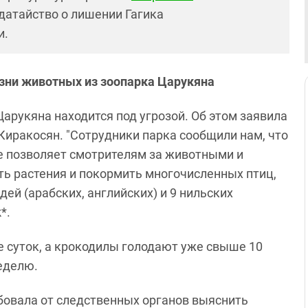
атайство о лишении Гагика
и.
зни животных из зоопарка Царукяна
арукяна находится под угрозой. Об этом заявила
Киракосян. "Сотрудники парка сообщили нам, что
не позволяет смотрителям за животными и
ть растения и покормить многочисленных птиц,
ей (арабских, английских) и 9 нильских
*.
е суток, а крокодилы голодают уже свыше 10
неделю.
овала от следственных органов выяснить