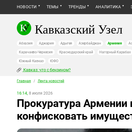
НОВОСТИ
ТЕМЫ
ТРЕНДЫ
АНАЛИТИКА
Кавказский Узел
Абхазия
Аджария
Адыгея
Азербайджан
Армения
А
Карачаево-Черкесия
Краснодарский край
Нагорный Карабах
Южный Кавказ
ЮФО
Кавказ: что с бензином?
Главная
/
Лента новостей
16:14,
8 июля 2026
Прокуратура Армении 
конфисковать имущес