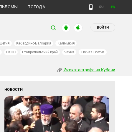
ЛЬБОМЫ
ПОГОДА
RU
EN
ВОЙТИ
шетия
Кабардино-Балкария
Калмыкия
СКФО
Ставропольский край
Чечня
Южная Осетия
Экокатастрофа на Кубани
НОВОСТИ