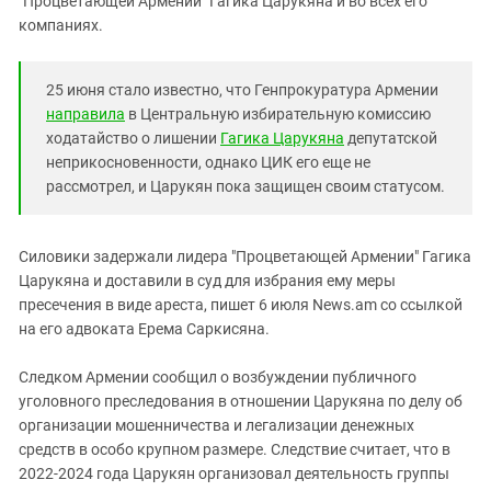
"Процветающей Армении" Гагика Царукяна и во всех его
Южный Кавказ
компаниях.
ЮФО
25 июня стало известно, что Генпрокуратура Армении
направила
в Центральную избирательную комиссию
ходатайство о лишении
Гагика Царукяна
депутатской
неприкосновенности, однако ЦИК его еще не
рассмотрел, и Царукян пока защищен своим статусом.
Силовики задержали лидера "Процветающей Армении" Гагика
Царукяна и доставили в суд для избрания ему меры
пресечения в виде ареста, пишет 6 июля News.am со ссылкой
на его адвоката Ерема Саркисяна.
Следком Армении сообщил о возбуждении публичного
уголовного преследования в отношении Царукяна по делу об
организации мошенничества и легализации денежных
средств в особо крупном размере. Следствие считает, что в
2022-2024 года Царукян организовал деятельность группы