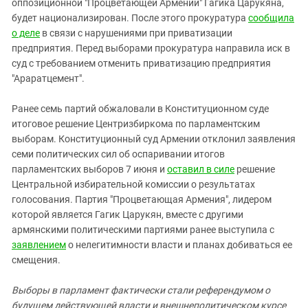
оппозиционной "Процветающей Армении" Гагика Царукяна,
будет национализирован. После этого прокуратура
сообщила
о деле
в связи с нарушениями при приватизации
предприятия. Перед выборами прокуратура направила иск в
суд с требованием отменить приватизацию предприятия
"Араратцемент".
Ранее семь партий обжаловали в Конституционном суде
итоговое решение Центризбиркома по парламентским
выборам. Конституционный суд Армении отклонил заявления
семи политических сил об оспаривании итогов
парламентских выборов 7 июня и
оставил в силе
решение
Центральной избирательной комиссии о результатах
голосования. Партия "Процветающая Армения", лидером
которой является Гагик Царукян, вместе с другими
армянскими политическими партиями ранее выступила с
заявлением
о нелегитимности власти и планах добиваться ее
смещения.
Выборы в парламент фактически стали референдумом о
будущем действующей власти и внешнеполитическом курсе