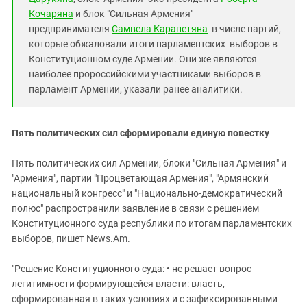
Южный Кавказ
Кочаряна
и блок "Сильная Армения"
ЮФО
предпринимателя
Самвела Карапетяна
в числе партий,
которые обжаловали итоги парламентских выборов в
Конституционном суде Армении. Они же являются
наиболее пророссийскими участниками выборов в
парламент Армении, указали ранее аналитики.
Пять политических сил сформировали единую повестку
Пять политических сил Армении, блоки "Сильная Армения" и
"Армения", партии "Процветающая Армения", "Армянский
национальный конгресс" и "Национально-демократический
полюс" распространили заявление в связи с решением
Конституционного суда республики по итогам парламентских
выборов, пишет News.Am.
"Решение Конституционного суда: • не решает вопрос
легитимности формирующейся власти: власть,
сформированная в таких условиях и с зафиксированными