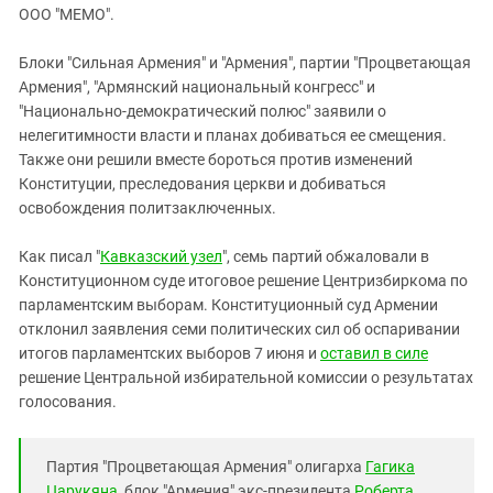
ЗАСТАВЛЯЕТ
ООО "МЕМО".
Дагестан
КАВКАЗ ЗА ПАЛЕСТИНУ
Ингушетия
ИНАКОМЫСЛИЕ В ЧЕЧНЕ
Блоки "Сильная Армения" и "Армения", партии "Процветающая
Армения", "Армянский национальный конгресс" и
Кабардино-Балкария
ПРЕСЛЕДОВАНИЕ АКТИВИСТОВ
"Национально-демократический полюс" заявили о
МОБИЛИЗАЦИЯ И ПРОТЕСТЫ
Калмыкия
нелегитимности власти и планах добиваться ее смещения.
Карачаево-Черкесия
Также они решили вместе бороться против изменений
Конституции, преследования церкви и добиваться
Краснодарский край
освобождения политзаключенных.
Нагорный Карабах
Как писал "
Кавказский узел
", семь партий обжаловали в
Российская Федерация
Конституционном суде итоговое решение Центризбиркома по
Ростовская область
парламентским выборам. Конституционный суд Армении
Северная Осетия - Алания
отклонил заявления семи политических сил об оспаривании
итогов парламентских выборов 7 июня и
оставил в силе
СКФО
решение Центральной избирательной комиссии о результатах
Ставропольский край
голосования.
Чечня
Южная Осетия
Партия "Процветающая Армения" олигарха
Гагика
Царукяна
, блок "Армения" экс-президента
Роберта