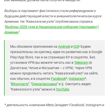
как минимум, должна была получить мандаты.
Выборы в парламент фактически стали референдумом о
будущем действующей власти и внешнеполитическом курсе
Армении. На "Кавказском узле" опубликована справка
"
Выборы 2026 года в Национальное собрание (парламент)
Армении
".
Мы обновили приложения на
Android
и
IOS
! Будем
признательны за критику, идеи по развитию как в Google
Play/App Store, так и на страницах КУ в соцсетях. Без
установки VPN вы можете читать нас в
Telegram
(в
Дагестане, Чечне и Ингушетии – с VPN). Через VPN
можно продолжать читать "Кавказский узел" на сайте,
как обычно, и в соцсетях
Facebook
*,
Instagram
*,
"
ВКонтакте
", "
Одноклассники
" и
X
. Смотреть видео
"Кавказского узла" можно в
YouTube
.
* деятельность компании Meta (владеет Facebook, Instagram и