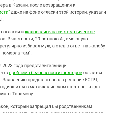
ера в Казани, после возвращения к
ести"
даже на фоне огласки этой истории, указали
ы.
 согласия и
жаловались на систематическое
ов. В частности, 20-летнюю А., имеющую
егулярно избивал муж, а отец в ответ на жалобу
и померла там".
ре 2023 года представительницы
 что
проблема безопасности шелтеров
остается
е. Заявлению предшествовало решение ЕСПЧ,
ходившихся в махачкалинском шелтере, когда
лимат Тарамову.
кон, который запрещал бы родственникам