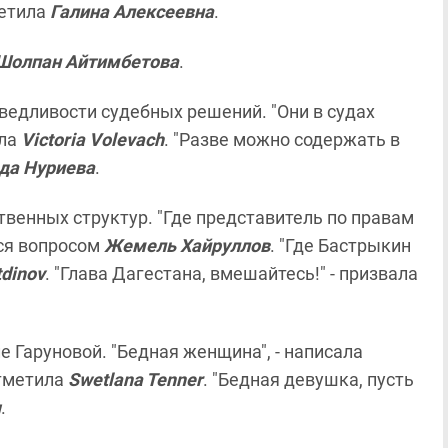
метила
Галина Алексеевна
.
Шолпан Айтимбетова
.
едливости судебных решений. "Они в судах
ила
Victoria Volevach
. "Разве можно содержать в
да Нуриева
.
венных структур. "Где представитель по правам
лся вопросом
Жемель Хайруллов
. "Где Бастрыкин
tdinov
. "Глава Дагестана, вмешайтесь!" - призвала
Гаруновой. "Бедная женщина", - написала
отметила
Swetlana Tenner
. "Бедная девушка, пусть
я
.