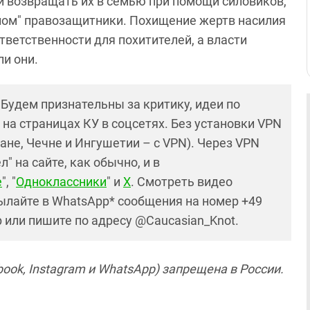
и возвращать их в семью при помощи силовиков,
лом" правозащитники. Похищение жертв насилия
тветственности для похитителей, а власти
и они.
! Будем признательны за критику, идеи по
и на страницах КУ в соцсетях. Без установки VPN
ане, Чечне и Ингушетии – с VPN). Через VPN
 на сайте, как обычно, и в
е
", "
Одноклассники
" и
X
. Смотреть видео
ылайте в WhatsApp* сообщения на номер +49
р или пишите по адресу @Caucasian_Knot.
ook, Instagram и WhatsApp) запрещена в России.