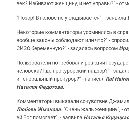
век? Избивают женщину, и нет управы?" - от
"Позор! В голове не укладывается", - заявила
Некоторые комментаторы усомнились в справ
вообще законы соблюдают или что?" - спрос
СИЗО беременную?" - задалась вопросом
Ира
Пользователи потребовали реакции государст
человека? Где прокурорский надзор?" - зада
и генеральный прокурор?" - написал
Raf Haire
Наталия Федотова
.
Комментаторы выказали сочувствие Джамиле 
Любовь Жманова
. "Очень жаль женщину", - 
ей Бог помогает", - заявила
Наталья Кодацка