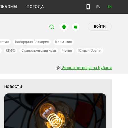
ЛЬБОМЫ
ПОГОДА
RU
EN
ВОЙТИ
шетия
Кабардино-Балкария
Калмыкия
СКФО
Ставропольский край
Чечня
Южная Осетия
Экокатастрофа на Кубани
НОВОСТИ