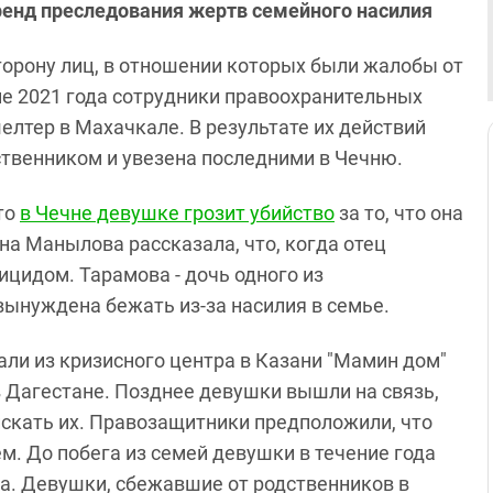
ренд преследования жертв семейного насилия
торону лиц, в отношении которых были жалобы от
не 2021 года сотрудники правоохранительных
елтер в Махачкале. В результате их действий
твенником и увезена последними в Чечню.
то
в Чечне девушке грозит убийство
за то, что она
на Манылова рассказала, что, когда отец
ицидом. Тарамова - дочь одного из
ынуждена бежать из-за насилия в семье.
али из кризисного центра в Казани "Мамин дом"
 Дагестане. Позднее девушки вышли на связь,
е искать их. Правозащитники предположили, что
м. До побега из семей девушки в течение года
а. Девушки, сбежавшие от родственников в