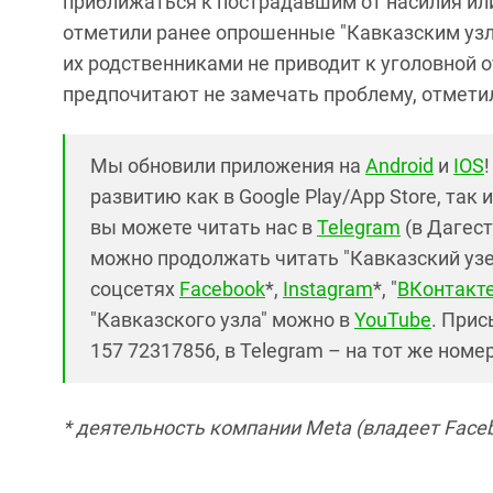
приближаться к пострадавшим от насилия ил
отметили ранее опрошенные "Кавказским уз
их родственниками не приводит к уголовной о
предпочитают не замечать проблему, отметил
Мы обновили приложения на
Android
и
IOS
развитию как в Google Play/App Store, так 
вы можете читать нас в
Telegram
(в Дагест
можно продолжать читать "Кавказский узел"
соцсетях
Facebook
*,
Instagram
*, "
ВКонтакт
"Кавказского узла" можно в
YouTube
. Прис
157 72317856, в Telegram – на тот же номе
* деятельность компании Meta (владеет Faceb