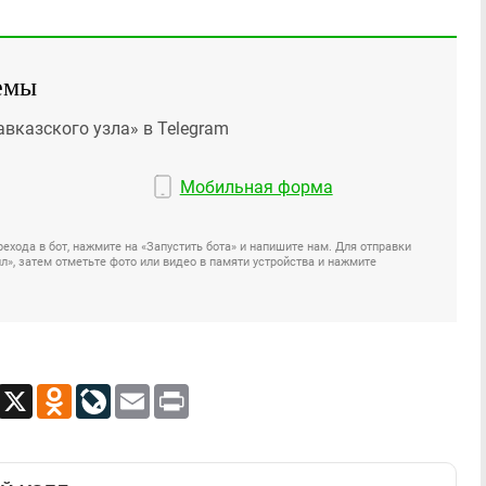
емы
авказского узла» в Telegram
Мобильная форма
ехода в бот, нажмите на «Запустить бота» и напишите нам. Для отправки
», затем отметьте фото или видео в памяти устройства и нажмите
App
Viber
X
Odnoklassniki
LiveJournal
Email
Print