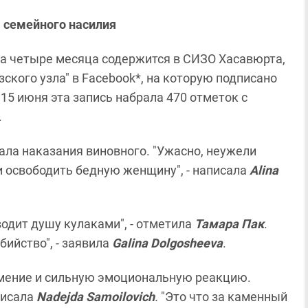
 семейного насилия
ва четыре месяца содержится в СИЗО Хасавюрта,
ского узла" в Facebook*, на которую подписано
 15 июня эта запись набрала 470 отметок с
.
вала наказания виновного. "Ужасно, неужели
и освободить бедную женщину", - написала
Alina
водит душу кулаками", - отметила
Тамара Пак
.
бийство", - заявила
Galina Dolgosheeva
.
умение и сильную эмоциональную реакцию.
писала
Nadejda Samoilovich
.
"Это что за каменный