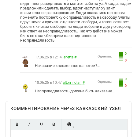
видят несправедливость и мотают себе на ус. А когда людям
предложили сделать выбор, вдруг наступило у элит
значительное разочарование. Люди оказались не готовы
поменять постсоветскую справедливость на свободу. Элиты
вдруг начали кричать о ценности свободы, и готовности все
бросить к ногам свободы, но люди побрели в другую сторону,
как ответ на несправедливость. Так что действие может
быть не столь быстрым на сегодняшнюю
несправедливость.
0
Оценить:
17.06.26 в 12:14
jenette
#
0
Наказание, отложенное на потом?...
0
Оценить:
18.06.26 в 10:47
alton_nolan
#
0
Несправедливость должна быть наказана...
КОММЕНТИРОВАНИЕ ЧЕРЕЗ КАВКАЗСКИЙ УЗЕЛ