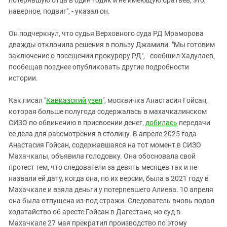
наверное, подвиг", - указал он.
Он подчеркнул, что судья Верховного суда РД Мраморова
дважды отклонила решения в пользу Джамили. "Мы готовим
заключение о посещении прокурору РД", - сообщил Хадулаев,
пообещав позднее опубликовать другие подробности
истории.
Как писал "
Кавказский узел
", москвичка Анастасия Гойсан,
которая больше полугода содержалась в махачкалинском
СИЗО по обвинению в присвоении денег,
добилась
передачи
ее дела для рассмотрения в столицу. В апреле 2025 года
Анастасия Гойсан, содержавшаяся на тот момент в СИЗО
Махачкалы, объявила голодовку. Она обосновала свой
протест тем, что следователи за девять месяцев так и не
назвали ей дату, когда она, по их версии, была в 2021 году в
Махачкале и взяла деньги у потерпевшего Алиева. 10 апреля
она была отпущена из-под стражи. Следователь вновь подал
ходатайство об аресте Гойсан в Дагестане, но суд в
Махачкале 27 мая прекратил производство по этому