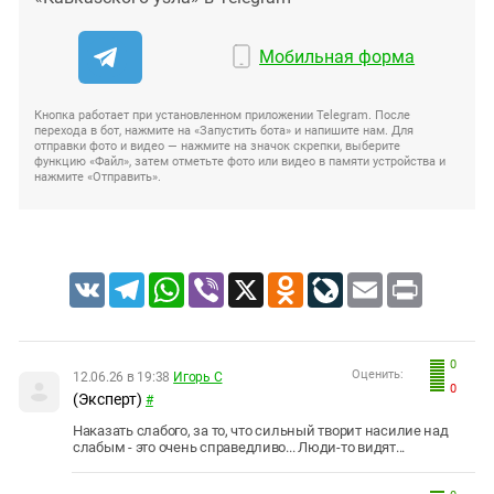
Мобильная форма
Кнопка работает при установленном приложении Telegram. После
перехода в бот, нажмите на «Запустить бота» и напишите нам. Для
отправки фото и видео — нажмите на значок скрепки, выберите
функцию «Файл», затем отметьте фото или видео в памяти устройства и
нажмите «Отправить».
VK
Telegram
WhatsApp
Viber
X
Odnoklassniki
LiveJournal
Email
Print
0
Оценить:
12.06.26 в 19:38
Игорь С
0
(Эксперт)
#
Наказать слабого, за то, что сильный творит насилие над
слабым - это очень справедливо... Люди-то видят...