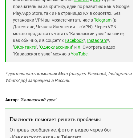
признательны за критику, идеи по развитию как в Google
Play/App Store, так и на страницах КУ в соцсетях. Без
установки VPN вы можете читать нас в
Telegram
(в
Дагестане, Чечне и Ингушетии – с VPN). Через VPN
можно продолжать читать "Кавказский узел" на сайте,
как обычно, и в соцсетях
Facebook
*,
Instagram
*,
"
ВКонтакте
", "
Одноклассники
" и
X
. Смотреть видео
"Кавказского узла" можно в
YouTube
.
* деятельность компании Meta (владеет Facebook, Instagram и
WhatsApp) запрещена в России.
Автор:
"Кавказский узел"
Гласность помогает решить проблемы
Отправь сообщение, фото и видео через бот
«Кавказского узла» в Telegram