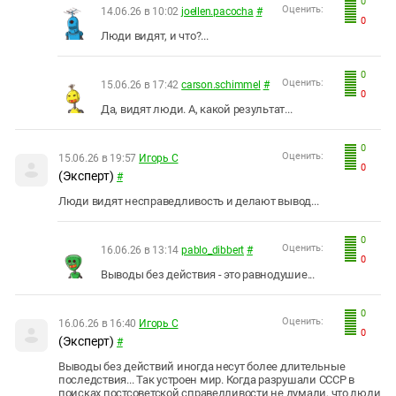
0
Оценить:
14.06.26 в 10:02
joellen.pacocha
#
0
Люди видят, и что?...
0
Оценить:
15.06.26 в 17:42
carson.schimmel
#
0
Да, видят люди. А, какой результат...
0
Оценить:
15.06.26 в 19:57
Игорь С
0
(Эксперт)
#
Люди видят несправедливость и делают вывод...
0
Оценить:
16.06.26 в 13:14
pablo_dibbert
#
0
Выводы без действия - это равнодушие...
0
Оценить:
16.06.26 в 16:40
Игорь С
0
(Эксперт)
#
Выводы без действий иногда несут более длительные
последствия... Так устроен мир. Когда разрушали СССР в
поисках постсоветской справедливости не думали, что люди