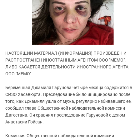
ЗАСТАВЛЯЕТ
Дагестан
КАВКАЗ ЗА ПАЛЕСТИНУ
Ингушетия
ИНАКОМЫСЛИЕ В ЧЕЧНЕ
Кабардино-Балкария
ПРЕСЛЕДОВАНИЕ АКТИВИСТОВ
МОБИЛИЗАЦИЯ И ПРОТЕСТЫ
Калмыкия
Карачаево-Черкесия
НАСТОЯЩИЙ МАТЕРИАЛ (ИНФОРМАЦИЯ) ПРОИЗВЕДЕН И
Краснодарский край
РАСПРОСТРАНЕН ИНОСТРАННЫМ АГЕНТОМ ООО "МЕМО",
Нагорный Карабах
ЛИБО КАСАЕТСЯ ДЕЯТЕЛЬНОСТИ ИНОСТРАННОГО АГЕНТА
Российская Федерация
ООО "МЕМО".
Ростовская область
Беременная Джамиля Гарунова четыре месяца содержится в
Северная Осетия - Алания
СИЗО Хасавюрта. Преследование было инициировано после
того, как Джамиля ушла от мужа, регулярно избивавшего ее,
СКФО
сообщил глава Общественной наблюдательной комиссии
Ставропольский край
Дагестана. Он сравнил преследование Гаруновой с делом
Чечня
Анастасии Гойсан.
Южная Осетия
Комиссия Общественной наблюдательной комиссии