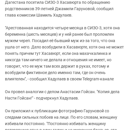
Южный Кавказ
Дагестана посетила СИЗО-3 Хасавюрта по обращению
родственников 39-летней Джамили Гаруновой, сообщил
ЮФО
глава комиссии Шамиль Хадулаев.
"Арестованная находится четыре месяца в СИЗО-3, хотя она
беременна (шесть месяцев) и у ней ранее был проломлен
мужем череп. Посадил её бывший муж из-за того, что она
ушла от него. Дело возбудили в Хасавюрте, хотя она не может
понять причем тут Хасавюрт, если она махачкалинка и
никогда там ничего не делала и отношения не имеет, но
говорит, что ее муж там всех держит в руках, потому и
возбудили фиктивное дело именно там, где он очень
влиятелен", - сообщил Хадулаев в своем Telegram-канале
Он провел аналогии с делом Анастасии Гойсан. "Копия дела
Насти Гойсан!" - подчеркнул Хадулаев.
Он приложил к публикации фотографию Гаруновой со
следами сильных побоев на лице. По его словам, женщину
избивали постоянно. "Постоянно избивать женщину
потерявшую отца в один годик и не имеющую братьев, это,