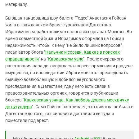
материалу.
Бывшая танцовщица шоу-балета "Тодес" Анастасия Гойсан
жила в гражданском браке с уроженцем Дагестана
Ибрагимовым, работавшим в налоговых органах Москвы. Во
время совместной жизни Ибрагимов оформлял на Гойсан
недвижимость, чтобы к нему "не было лишних вопросов",
писал автор блога
"Нальчик и соседи. Кавказ в поисках
справедливости
" на "
Кавказском узле
". После очередного
расставания пара договорилась о переоформлении и разделе
имущества, но впоследствии Ибрагимов стал преследовать
бывшую возлюбленную и добился ее уголовного
преследования в Дагестане, где у него есть связи в
правоохранительных органах, говорится в публикации
блогера "
Кавказская узница. Как любовь довела москвичку
до цугундера
". Сама Гойсан настаивает, что никогда не была в
Дагестане до того, как силовики доставили ее туда и
поместили под арест.
Мы обновили приложения на
Android
и
IOS
! Будем