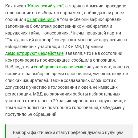
Южный Кавказ
Как писал "
Кавказский узел
", сегодня в Армении проходило
ЮФО
голосование на выборах в парламент, наблюдатели ранее
сообщили
о нарушениях,
в том числе они зафиксировали
заполнение бюллетеня родственником избирателя и
нарушения тайны голосования. Члены правящей партии
"Гражданский договор" совершают массовые нарушения на
избирательных участках, а ЦИК и МВД Армении
д
емонстрируют бездействие
, заявляя, что не в состоянии
контролировать происходящее, сообщила оппозиция.
Наблюдатели
сообщили о видеосъемке
на участках, попытке
повлиять на выбор во время голосования, умерших людях в
списках избирателей. Также создавались сложности с
допуском к участию в голосовании людей, не имеющих
регистрации. МВД до окончания работы избирательных
участков отчиталось о 29 зафиксированных нарушениях, в
том числе попытках повторного голосования, омбудсмену
поступило 59 обращений.
Выборы фактически станут референдумом о будущем