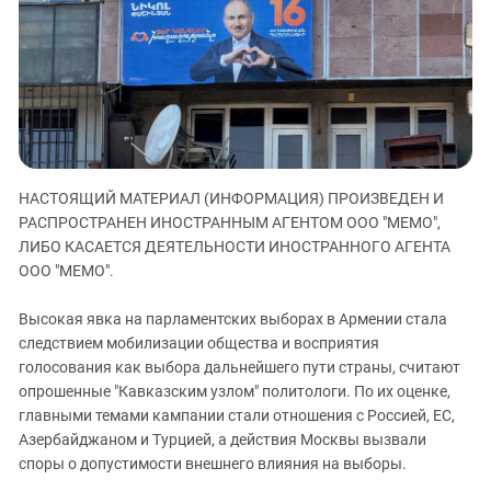
ЗАСТАВЛЯЕТ
Дагестан
КАВКАЗ ЗА ПАЛЕСТИНУ
Ингушетия
ИНАКОМЫСЛИЕ В ЧЕЧНЕ
Кабардино-Балкария
ПРЕСЛЕДОВАНИЕ АКТИВИСТОВ
МОБИЛИЗАЦИЯ И ПРОТЕСТЫ
Калмыкия
Карачаево-Черкесия
Краснодарский край
НАСТОЯЩИЙ МАТЕРИАЛ (ИНФОРМАЦИЯ) ПРОИЗВЕДЕН И
Нагорный Карабах
РАСПРОСТРАНЕН ИНОСТРАННЫМ АГЕНТОМ ООО "МЕМО",
ЛИБО КАСАЕТСЯ ДЕЯТЕЛЬНОСТИ ИНОСТРАННОГО АГЕНТА
Российская Федерация
ООО "МЕМО".
Ростовская область
Высокая явка на парламентских выборах в Армении стала
Северная Осетия - Алания
следствием мобилизации общества и восприятия
СКФО
голосования как выбора дальнейшего пути страны, считают
опрошенные "Кавказским узлом" политологи. По их оценке,
Ставропольский край
главными темами кампании стали отношения с Россией, ЕС,
Чечня
Азербайджаном и Турцией, а действия Москвы вызвали
Южная Осетия
споры о допустимости внешнего влияния на выборы.