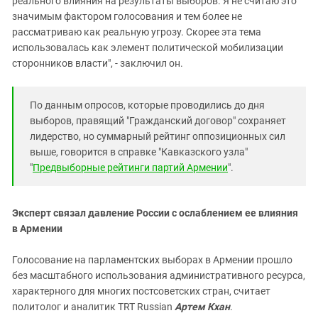
реального влияния на результаты выборов. Я не считаю это
значимым фактором голосования и тем более не
рассматриваю как реальную угрозу. Скорее эта тема
использовалась как элемент политической мобилизации
сторонников власти", - заключил он.
По данным опросов, которые проводились до дня
выборов
, правящий "Гражданский договор" сохраняет
лидерство, но суммарный рейтинг оппозиционных сил
выше, говорится в справке "Кавказского узла"
"
Предвыборные рейтинги партий Армении
".
Эксперт связал давление России с ослаблением ее влияния
в Армении
Голосование на парламентских выборах в Армении прошло
без масштабного использования административного ресурса,
характерного для многих постсоветских стран, считает
политолог и аналитик TRT Russian
Артем Кхан
.