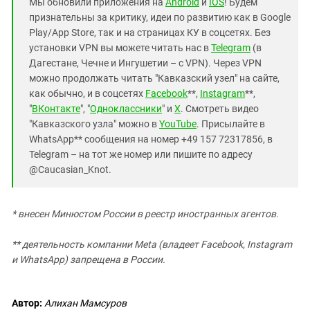
Мы обновили приложения на
Android
и
IOS
! Будем
признательны за критику, идеи по развитию как в Google
Play/App Store, так и на страницах КУ в соцсетях. Без
установки VPN вы можете читать нас в
Telegram
(в
Дагестане, Чечне и Ингушетии – с VPN). Через VPN
можно продолжать читать "Кавказский узел" на сайте,
как обычно, и в соцсетях
Facebook
**,
Instagram
**,
"
ВКонтакте
", "
Одноклассники
" и
X
. Смотреть видео
"Кавказского узла" можно в
YouTube
. Присылайте в
WhatsApp** сообщения на номер +49 157 72317856, в
Telegram – на тот же номер или пишите по адресу
@Caucasian_Knot.
* внесен Минюстом России в реестр иностранных агентов.
** деятельность компании Meta (владеет Facebook, Instagram
и WhatsApp) запрещена в России.
Автор:
Алихан Мамсуров