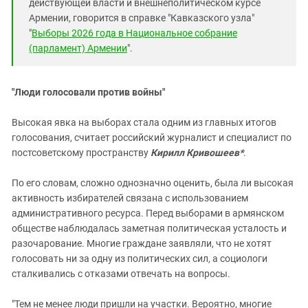
действующей власти и внешнеполитическом курсе
Армении, говорится в справке "Кавказского узла"
"
Выборы 2026 года в Национальное собрание
(парламент) Армении
".
"Люди голосовали против войны"
Высокая явка на выборах стала одним из главных итогов
голосования, считает российский журналист и специалист по
постсоветскому пространству
К
ирилл Кривошеев*
.
По его словам, сложно однозначно оценить, была ли высокая
активность избирателей связана с использованием
административного ресурса. Перед выборами в армянском
обществе наблюдалась заметная политическая усталость и
разочарование. Многие граждане заявляли, что не хотят
голосовать ни за одну из политических сил, а социологи
сталкивались с отказами отвечать на вопросы.
"Тем не менее люди пришли на участки. Вероятно, многие