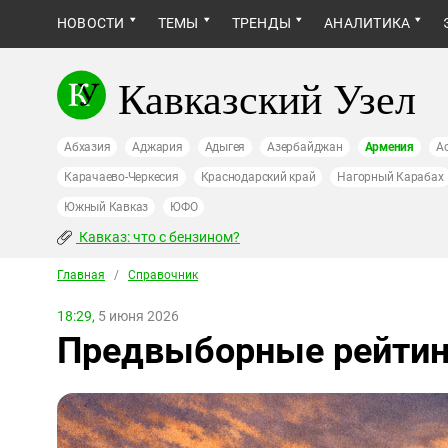
НОВОСТИ
ТЕМЫ
ТРЕНДЫ
АНАЛИТИКА
Кавказский Узел
Абхазия
Аджария
Адыгея
Азербайджан
Армения
А
Карачаево-Черкесия
Краснодарский край
Нагорный Карабах
Южный Кавказ
ЮФО
Кавказ: что с бензином?
Главная
/
Справочник
18:29,
5 июня 2026
Предвыборные рейтин