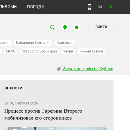
ЛЬБОМЫ
ПОГОДА
RU
EN
ВОЙТИ
шетия
Кабардино-Балкария
Калмыкия
СКФО
Ставропольский край
Чечня
Южная Осетия
Экокатастрофа на Кубани
НОВОСТИ
21:10, 7 августа 2026
Процесс против Гарегина Второго
мобилизовал его сторонников