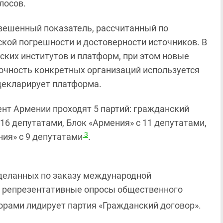
лосов.
звешенный показатель, рассчитанный по
кой погрешности и достоверности источников. В
ких институтов и платформ, при этом новые
точность конкретных организаций используется
декларирует платформа.
мент Армении проходят 5 партий: гражданский
16 депутатами, Блок «Армения» с 11 депутатами,
3
ия» с 9 депутатами
.
 сделанных по заказу международной
й репрезентативные опросы общественного
борами лидирует партия «Гражданский договор».