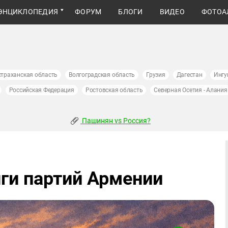
ЭНЦИКЛОПЕДИЯ
ФОРУМ
БЛОГИ
ВИДЕО
ФОТОА
страханская область
Волгоградская область
Грузия
Дагестан
Ингу
Российская Федерация
Ростовская область
Северная Осетия - Алания
Пашинян vs Россия?
ги партий Армении