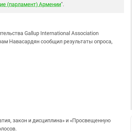
ие (парламент) Армении
".
льства Gallup International Association
ам Навасардян сообщил результаты опроса,
тия, закон и дисциплина» и «Просвещенную
лосов.