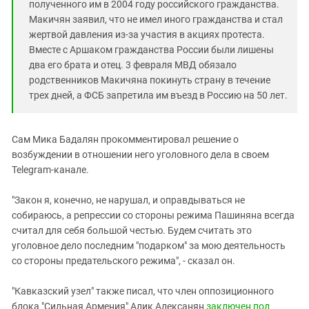
полученного им в 2004 году российского гражданства.
Макичян заявил, что не имел иного гражданства и стал
жертвой давления из-за участия в акциях протеста.
Вместе с Аршаком гражданства России были лишены
два его брата и отец. 3 февраля МВД обязало
родственников Макичяна покинуть страну в течение
трех дней, а ФСБ запретила им въезд в Россию на 50 лет.
Сам Мика Бадалян прокомментировал решение о
возбуждении в отношении него уголовного дела в своем
Telegram-канале.
"Закон я, конечно, не нарушал, и оправдываться не
собираюсь, а репрессии со стороны режима Пашиняна всегда
считал для себя большой честью. Будем считать это
уголовное дело последним "подарком" за мою деятельность
со стороны предательского режима", - сказал он.
"Кавказский узел" также писал, что член оппозиционного
блока "Сильная Армения" Алик Алексанян
заключен под