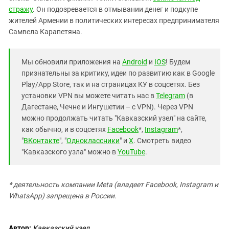
стражу
. Он подозревается в отмывании денег и подкупе
жителей Армении в политических интересах предпринимателя
Самвела Карапетяна.
Мы обновили приложения на
Android
и
IOS
! Будем
признательны за критику, идеи по развитию как в Google
Play/App Store, так и на страницах КУ в соцсетях. Без
установки VPN вы можете читать нас в
Telegram
(в
Дагестане, Чечне и Ингушетии – с VPN). Через VPN
можно продолжать читать "Кавказский узел" на сайте,
как обычно, и в соцсетях
Facebook
*,
Instagram
*,
"
ВКонтакте
", "
Одноклассники
" и
X
. Смотреть видео
"Кавказского узла" можно в
YouTube
.
* деятельность компании Meta (владеет Facebook, Instagram и
WhatsApp) запрещена в России.
Автор:
Кавказский узел