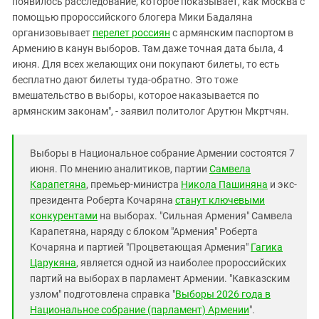
появилось расследование, которое показывает, как Москва с
Южный Кавказ
помощью пророссийского блогера Мики Бадаляна
ЮФО
организовывает
перелет россиян
с армянским паспортом в
Армению в канун выборов. Там даже точная дата была, 4
июня. Для всех желающих они покупают билеты, то есть
бесплатно дают билеты туда-обратно. Это тоже
вмешательство в выборы, которое наказывается по
армянским законам", - заявил политолог Арутюн Мкртчян.
Выборы в Национальное собрание Армении состоятся 7
июня. По мнению аналитиков, партии
Самвела
Карапетяна
, премьер-министра
Никола Пашиняна
и экс-
президента Роберта Кочаряна
станут ключевыми
конкурентами
на выборах. "Сильная Армения" Самвела
Карапетяна, наряду с блоком "Армения" Роберта
Кочаряна и партией "Процветающая Армения"
Гагика
Царукяна
, является одной из наиболее пророссийских
партий на выборах в парламент Армении. "Кавказским
узлом" подготовлена справка "
Выборы 2026 года в
Национальное собрание (парламент) Армении
".