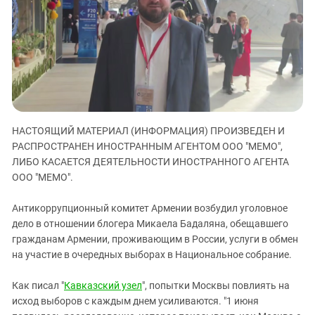
ЗАСТАВЛЯЕТ
Дагестан
КАВКАЗ ЗА ПАЛЕСТИНУ
Ингушетия
ИНАКОМЫСЛИЕ В ЧЕЧНЕ
Кабардино-Балкария
ПРЕСЛЕДОВАНИЕ АКТИВИСТОВ
МОБИЛИЗАЦИЯ И ПРОТЕСТЫ
Калмыкия
Карачаево-Черкесия
Краснодарский край
НАСТОЯЩИЙ МАТЕРИАЛ (ИНФОРМАЦИЯ) ПРОИЗВЕДЕН И
Нагорный Карабах
РАСПРОСТРАНЕН ИНОСТРАННЫМ АГЕНТОМ ООО "МЕМО",
ЛИБО КАСАЕТСЯ ДЕЯТЕЛЬНОСТИ ИНОСТРАННОГО АГЕНТА
Российская Федерация
ООО "МЕМО".
Ростовская область
Антикоррупционный комитет Армении возбудил уголовное
Северная Осетия - Алания
дело в отношении блогера Микаела Бадаляна, обещавшего
СКФО
гражданам Армении, проживающим в России, услуги в обмен
Ставропольский край
на участие в очередных выборах в Национальное собрание.
Чечня
Как писал "
Кавказский узел
", попытки Москвы повлиять на
Южная Осетия
исход выборов с каждым днем усиливаются. "1 июня