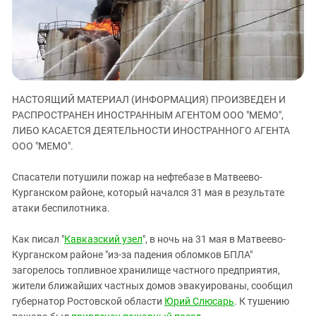
ЗАСТАВЛЯЕТ
Дагестан
КАВКАЗ ЗА ПАЛЕСТИНУ
Ингушетия
ИНАКОМЫСЛИЕ В ЧЕЧНЕ
Кабардино-Балкария
ПРЕСЛЕДОВАНИЕ АКТИВИСТОВ
МОБИЛИЗАЦИЯ И ПРОТЕСТЫ
Калмыкия
НАСТОЯЩИЙ МАТЕРИАЛ (ИНФОРМАЦИЯ) ПРОИЗВЕДЕН И
Карачаево-Черкесия
РАСПРОСТРАНЕН ИНОСТРАННЫМ АГЕНТОМ ООО "МЕМО",
Краснодарский край
ЛИБО КАСАЕТСЯ ДЕЯТЕЛЬНОСТИ ИНОСТРАННОГО АГЕНТА
Нагорный Карабах
ООО "МЕМО".
Российская Федерация
Спасатели потушили пожар на нефтебазе в Матвеево-
Ростовская область
Курганском районе, который начался 31 мая в результате
атаки беспилотника.
Северная Осетия - Алания
СКФО
Как писал "
Кавказский узел
", в ночь на 31 мая в Матвеево-
Ставропольский край
Курганском районе "из-за падения обломков БПЛА"
загорелось топливное хранилище частного предприятия,
Чечня
жители ближайших частных домов эвакуированы, сообщил
Южная Осетия
губернатор Ростовской области
Юрий Слюсарь
. К тушению