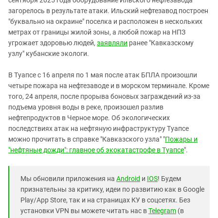
сентября 2025 года оборудование Ильского нефтезавода
загорелось в результате атаки. Ильский нефтезавод построен
"буквально на окраине" поселка и расположен в нескольких
метрах от границы жилой зоны, а любой пожар на НПЗ
угрожает здоровью людей,
заявляли
ранее "Кавказскому
узлу" кубанские экологи.
В Туапсе с 16 апреля по 1 мая после атак БПЛА произошли
четыре пожара на нефтезаводе и в морском терминале. Кроме
того, 24 апреля, после прорыва боновых заграждений из-за
подъема уровня воды в реке, произошел разлив
нефтепродуктов в Черное море. Об экологических
последствиях атак на нефтяную инфраструктуру Туапсе
можно прочитать в справке "Кавказского узла" "
Пожары и
"нефтяные дожди": главное об экокатастрофе в Туапсе
".
Мы обновили приложения на
Android
и
IOS
! Будем
признательны за критику, идеи по развитию как в Google
Play/App Store, так и на страницах КУ в соцсетях. Без
установки VPN вы можете читать нас в
Telegram
(в