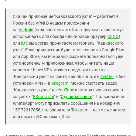
Скачай приложение "Кавказского узла" – работает в
России без VPN! В нашем приложении
на
Android
(пользователи этой платформы также могут
использовать для обхода блокировок браузер
CENO
)
или
IOS
вы всегда прочитаете материалы "Кавказского
узла". Если приложение будет исключено из Google Play
или App Store, вы все равно сможете пользоваться уже
установленным приложением, чтобы читать наши
новости. Через VPN можно продолжать читать
"Кавказский узел" на сайте, как обычно, и в
Twitter
, а без
установки VPN – в
Telegram
. Можно смотреть видео
"Кавказского узла" на
YouTube
и оставаться на связи в
соцсетях "
ВКонтакте
" и "
Одноклассники
". Пользователи
WhatsApp* могут присылать сообщения на номер +49
157 72317856, пользователи Telegram – на тот же номер
или писать @Caucasian_Knot.
* деятельность компании Meta (владеет Facebook, Instagram и