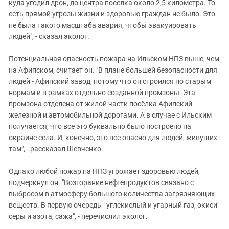
куда угодил дрон, до центра поселка около 2,5 километра. То
есть прямой угрозы жизни и здоровью граждан не было. Это
не была такого масштаба авария, чтобы эвакуировать
людей", - сказал эколог.
Потенциальная опасность пожара на Ильском НПЗ выше, чем
на Афипском, считает он. "В плане большей безопасности для
людей - Афипский завод, потому что он строился по старым
нормам и в рамках отдельно созданной промзоны. Эта
промзона отделена от жилой части посёлка Афипский
железной и автомобильной дорогами. А в случае с Ильским
получается, что все это буквально было построено на
окраине села. И, конечно, это все опасно для людей, живущих
там", - рассказал Шевченко.
Однако любой пожар на НПЗ угрожает здоровью людей,
подчеркнул он. "Возгорание нефтепродуктов связано с
выбросом в атмосферу большого количества загрязняющих
веществ. В первую очередь - углекислый и угарный газ, окиси
серы и азота, сажа", - перечислил эколог.