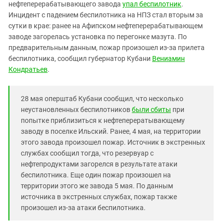
Южный Кавказ
нефтеперерабатывающего завода
упал беспилотник
.
Инцидент с падением беспилотника на НПЗ стал вторым за
ЮФО
сутки в крае: ранее на Афипском нефтеперерабатывающем
заводе загорелась установка по перегонке мазута. По
предварительным данным, пожар произошел из-за прилета
беспилотника, сообщил губернатор Кубани
Вениамин
Кондратьев
.
28 мая оперштаб Кубани сообщил, что несколько
неустановленных беспилотников
были сбиты
при
попытке приблизиться к нефтеперератывающему
заводу в поселке Ильский. Ранее, 4 мая, на территории
этого завода произошел пожар. Источник в экстренных
службах сообщил тогда, что резервуар с
нефтепродуктами загорелся в результате атаки
беспилотника. Еще один пожар произошел на
территории этого же завода 5 мая. По данным
источника в экстренных службах, пожар также
произошел из-за атаки беспилотника.