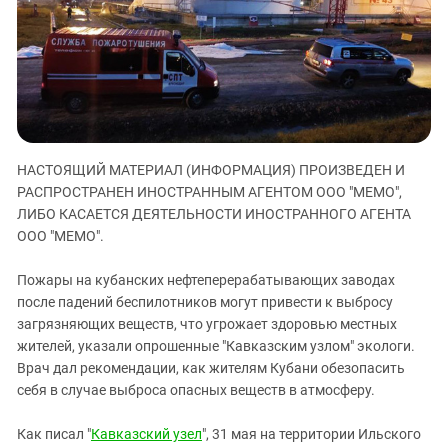
ЗАСТАВЛЯЕТ
Дагестан
КАВКАЗ ЗА ПАЛЕСТИНУ
Ингушетия
ИНАКОМЫСЛИЕ В ЧЕЧНЕ
Кабардино-Балкария
ПРЕСЛЕДОВАНИЕ АКТИВИСТОВ
МОБИЛИЗАЦИЯ И ПРОТЕСТЫ
Калмыкия
Карачаево-Черкесия
НАСТОЯЩИЙ МАТЕРИАЛ (ИНФОРМАЦИЯ) ПРОИЗВЕДЕН И
Краснодарский край
РАСПРОСТРАНЕН ИНОСТРАННЫМ АГЕНТОМ ООО "МЕМО",
Нагорный Карабах
ЛИБО КАСАЕТСЯ ДЕЯТЕЛЬНОСТИ ИНОСТРАННОГО АГЕНТА
Российская Федерация
ООО "МЕМО".
Ростовская область
Пожары на кубанских нефтеперерабатывающих заводах
Северная Осетия - Алания
после падений беспилотников могут привести к выбросу
загрязняющих веществ, что угрожает здоровью местных
СКФО
жителей, указали опрошенные "Кавказским узлом" экологи.
Ставропольский край
Врач дал рекомендации, как жителям Кубани обезопасить
Чечня
себя в случае выброса опасных веществ в атмосферу.
Южная Осетия
Как писал "
Кавказский узел
", 31 мая на территории Ильского