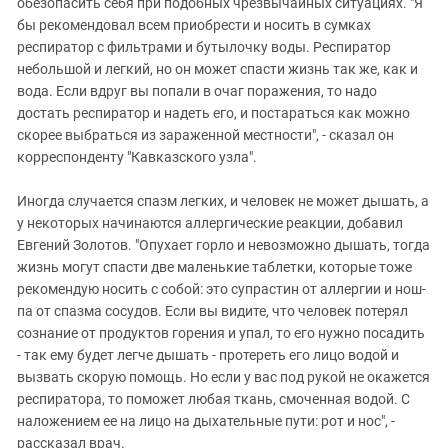
обезопасить себя при подобных чрезвычайных ситуациях. "Я
бы рекомендовал всем приобрести и носить в сумках
респиратор с фильтрами и бутылочку воды. Респиратор
небольшой и легкий, но он может спасти жизнь так же, как и
вода. Если вдруг вы попали в очаг поражения, то надо
достать респиратор и надеть его, и постараться как можно
скорее выбраться из зараженной местности", - сказал он
корреспонденту "Кавказского узла".
Иногда случается спазм легких, и человек не может дышать, а
у некоторых начинаются аллергические реакции, добавил
Евгений Золотов. "Опухает горло и невозможно дышать, тогда
жизнь могут спасти две маленькие таблетки, которые тоже
рекомендую носить с собой: это супрастин от аллергии и нош-
па от спазма сосудов. Если вы видите, что человек потерял
сознание от продуктов горения и упал, то его нужно посадить
- так ему будет легче дышать - протереть его лицо водой и
вызвать скорую помощь. Но если у вас под рукой не окажется
респиратора, то поможет любая ткань, смоченная водой. С
наложением ее на лицо на дыхательные пути: рот и нос", -
рассказал врач.