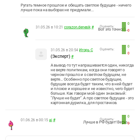
Ругать темное прошлое и обещать светлое будущее - ничего
лучше пока на выборах не придумали...
0
Оценить:
31.05.26 в 10:21
corazon.denesik
#
Вот это точно! )...
0
0
Оценить:
31.05.26 в 20:54
Игорь С
0
(Эксперт)
#
А вывод-то тут напрашивается один, никогда
не верте политикам, когда они говорят о
черном прошло и о светлом будущем, не
верте... Особенно про светлое будущее,
будущее всегда будет таким, что в ней будет
и плохое и хорошее и не известно, чего будет
больше. Как говори мой один знакомый:
"Лучше не будет". А про светлое будущее - это
картонная дурилка, для простачков.
0
Оценить:
01.06.26 в 00:15
ai
#
Лучше в РФ будет! Верю...
0