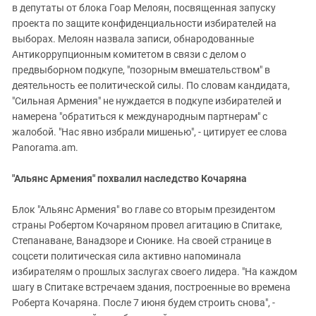
в депутаты от блока Гоар Мелоян, посвященная запуску
проекта по защите конфиденциальности избирателей на
выборах. Мелоян назвала записи, обнародованные
Антикоррупционным комитетом в связи с делом о
предвыборном подкупе, "позорным вмешательством" в
деятельность ее политической силы. По словам кандидата,
"Сильная Армения" не нуждается в подкупе избирателей и
намерена "обратиться к международным партнерам" с
жалобой. "Нас явно избрали мишенью", - цитирует ее слова
Panorama.am.
"Альянс Армения" похвалил наследство Кочаряна
Блок "Альянс Армения" во главе со вторым президентом
страны Робертом Кочаряном провел агитацию в Спитаке,
Степанаване, Ванадзоре и Сюнике. На своей странице в
соцсети политическая сила активно напоминала
избирателям о прошлых заслугах своего лидера. "На каждом
шагу в Спитаке встречаем здания, построенные во времена
Роберта Кочаряна. После 7 июня будем строить снова", -