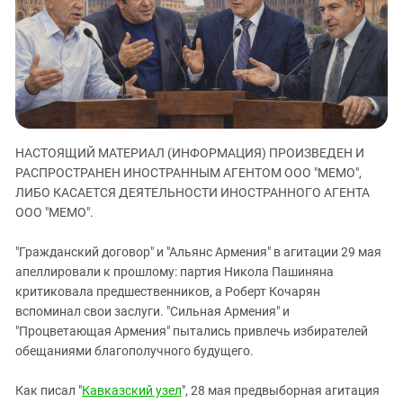
ЗАСТАВЛЯЕТ
Дагестан
КАВКАЗ ЗА ПАЛЕСТИНУ
Ингушетия
ИНАКОМЫСЛИЕ В ЧЕЧНЕ
Кабардино-Балкария
ПРЕСЛЕДОВАНИЕ АКТИВИСТОВ
МОБИЛИЗАЦИЯ И ПРОТЕСТЫ
Калмыкия
Карачаево-Черкесия
НАСТОЯЩИЙ МАТЕРИАЛ (ИНФОРМАЦИЯ) ПРОИЗВЕДЕН И
Краснодарский край
РАСПРОСТРАНЕН ИНОСТРАННЫМ АГЕНТОМ ООО "МЕМО",
Нагорный Карабах
ЛИБО КАСАЕТСЯ ДЕЯТЕЛЬНОСТИ ИНОСТРАННОГО АГЕНТА
Российская Федерация
ООО "МЕМО".
Ростовская область
"Гражданский договор" и "Альянс Армения" в агитации 29 мая
Северная Осетия - Алания
апеллировали к прошлому: партия Никола Пашиняна
критиковала предшественников, а Роберт Кочарян
СКФО
вспоминал свои заслуги. "Сильная Армения" и
Ставропольский край
"Процветающая Армения" пытались привлечь избирателей
Чечня
обещаниями благополучного будущего.
Южная Осетия
Как писал "
Кавказский узел
", 28 мая предвыборная агитация