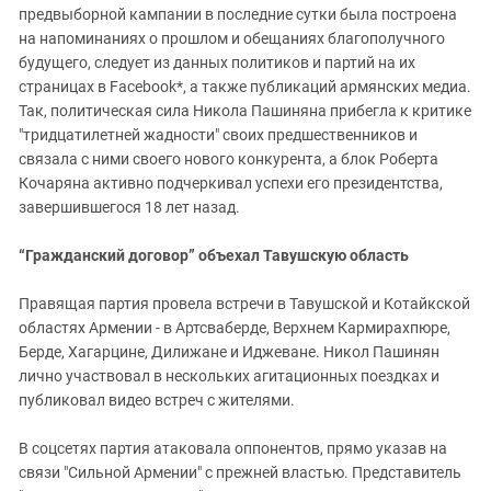
предвыборной кампании в последние сутки была построена
на напоминаниях о прошлом и обещаниях благополучного
будущего, следует из данных политиков и партий на их
страницах в Facebook*, а также публикаций армянских медиа.
Так, политическая сила Никола Пашиняна прибегла к критике
"тридцатилетней жадности" своих предшественников и
связала с ними своего нового конкурента, а блок Роберта
Кочаряна активно подчеркивал успехи его президентства,
завершившегося 18 лет назад.
“Гражданский договор” объехал Тавушскую область
Правящая партия провела встречи в Тавушской и Котайкской
областях Армении - в Артсваберде, Верхнем Кармирахпюре,
Берде, Хагарцине, Дилижане и Иджеване. Никол Пашинян
лично участвовал в нескольких агитационных поездках и
публиковал видео встреч с жителями.
В соцсетях партия атаковала оппонентов, прямо указав на
связи "Сильной Армении" с прежней властью. Представитель