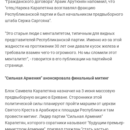
"Гражданского договора" Араик Арутюнян напомнил, что
"отец Нарека Карапетяна возглавлял фракцию
Республиканской партии и был начальником предвыборного
штаба Сержа Саргсяна".
"Это старые люди с менталитетом, типичным для видных
представителей Республиканской партии. Именно из-за этой
жадности на протяжении 30 лет они давали кусок железа и
требовали взамен чего-то огромного. Но мы сломили этот
менталитет", - говорится в его публикации на партийной
странице.
"Сильная Армения" анонсировала финальный митинг
Блок Самвела Карапетяна назначил на 3 июня массовую
предвыборную акцию в Ереване. Сторонники этой
политической силы планируют пройти маршем от церкви
Святого Креста в Арабкире к площади Республики и там
провести митинг. Лидер партии "Сильная Армения"
Карапетян, которого соратники называют "будущим премьер-
министром Армении", призвал граждан "стать частью