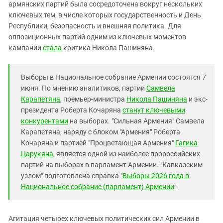
Южный Кавказ
армянских партий была сосредоточена вокруг нескольких
ключевых тем, в числе которых государственность и День
ЮФО
Республики, безопасность и внешняя политика. Для
оппозиционных партий одним из ключевых моментов
кампании
стала
критика Никола Пашиняна.
Выборы в Национальное собрание Армении состоятся 7
июня. По мнению аналитиков, партии
Самвела
Карапетяна
, премьер-министра
Никола Пашиняна
и экс-
президента Роберта Кочаряна
станут ключевыми
конкурентами
на выборах. "Сильная Армения" Самвела
Карапетяна, наряду с блоком "Армения" Роберта
Кочаряна и партией "Процветающая Армения"
Гагика
Царукяна
, является одной из наиболее пророссийских
партий на выборах в парламент Армении. "Кавказским
узлом" подготовлена справка "
Выборы 2026 года в
Национальное собрание (парламент) Армении
".
Агитация четырех ключевых политических сил Армении в