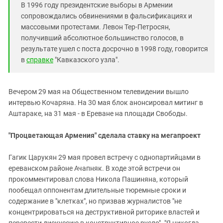
В 1996 году президентские выборы в Армении
сопровождались обвинениями в фальсификациях и
массовыми протестами. Левон Тер-Петросян,
получивший абсолютное большинство голосов, в
результате ушел с поста досрочно в 1998 году, говорится
в
справке
"Кавказского узла".
Вечером 29 мая на Общественном телевидении вышло
интервью Кочаряна. На 30 мая блок анонсировал митинг в
Аштараке, на 31 мая - в Ереване на площади Свободы.
"Процветающая Армения" сделала ставку на мегапроект
Гагик Царукян 29 мая провел встречу с однопартийцами в
ереванском районе Ачапняк. В ходе этой встречи он
прокомментировал слова Никола Пашиняна, который
пообещал оппонентам длительные тюремные сроки и
содержание в "клетках", но призвав журналистов "не
концентрироваться на деструктивной риторике властей и
перевести дискуссию в конструктивное русло". "Я никогда