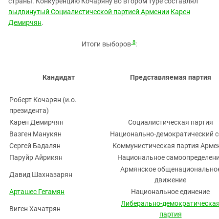
страны. Конкуренцию Кочаряну во втором туре составлял
выдвинутый Социалистической партией Армении
Карен
Демирчян
.
8
Итоги выборов
:
Кандидат
Представляемая партия
Роберт Кочарян (и.о.
президента)
Карен Демирчян
Социалистическая партия
Вазген Манукян
Национально-демократический 
Сергей Бадалян
Коммунистическая партия Арме
Паруйр Айрикян
Национальное самоопределен
Армянское общенационально
Давид Шахназарян
движение
Арташес Гегамян
Национальное единение
Либерально-демократическа
Виген Хачатрян
партия