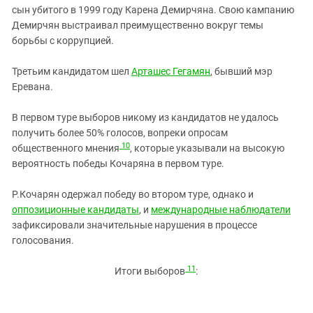
сын убитого в 1999 году Карена Демирчяна. Свою кампанию
Демирчян выстраивал преимущественно вокруг темы
борьбы с коррупцией.
Третьим кандидатом шел
Арташес Гегамян
, бывший мэр
Еревана.
В первом туре выборов никому из кандидатов не удалось
получить более 50% голосов, вопреки опросам
10
общественного мнения
, которые указывали на высокую
вероятность победы Кочаряна в первом туре.
Р.Кочарян одержал победу во втором туре, однако и
оппозиционные кандидаты
, и
международные наблюдатели
зафиксировали значительные нарушения в процессе
голосования.
11
Итоги выборов
: