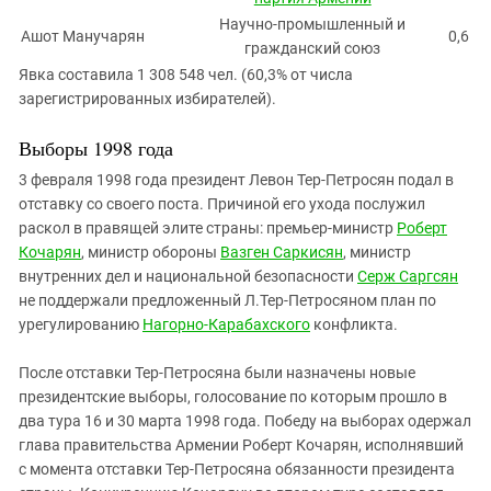
Научно-промышленный и
Ашот Манучарян
0,6
гражданский союз
Явка составила 1 308 548 чел. (60,3% от числа
зарегистрированных избирателей).
Выборы 1998 года
3 февраля 1998 года президент Левон Тер-Петросян подал в
отставку со своего поста. Причиной его ухода послужил
раскол в правящей элите страны: премьер-министр
Роберт
Кочарян
, министр обороны
Вазген Саркисян
, министр
внутренних дел и национальной безопасности
Серж Саргсян
не поддержали предложенный Л.Тер-Петросяном план по
урегулированию
Нагорно-Карабахского
конфликта.
После отставки Тер-Петросяна были назначены новые
президентские выборы, голосование по которым прошло в
два тура 16 и 30 марта 1998 года. Победу на выборах одержал
глава правительства Армении Роберт Кочарян, исполнявший
с момента отставки Тер-Петросяна обязанности президента