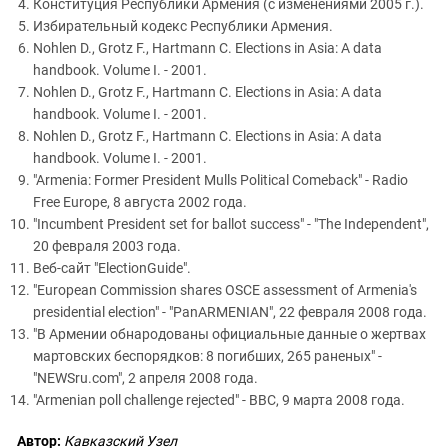
Конституция Республики Армения (с изменениями 2005 г.).
Избирательный кодекс Республики Армения.
Nohlen D., Grotz F., Hartmann C. Elections in Asia: A data
handbook. Volume I. - 2001.
Nohlen D., Grotz F., Hartmann C. Elections in Asia: A data
handbook. Volume I. - 2001.
Nohlen D., Grotz F., Hartmann C. Elections in Asia: A data
handbook. Volume I. - 2001.
"Armenia: Former President Mulls Political Comeback" - Radio
Free Europe, 8 августа 2002 года.
"Incumbent President set for ballot success" - "The Independent",
20 февраля 2003 года.
Веб-сайт "ElectionGuide".
"European Commission shares OSCE assessment of Armenia's
presidential election" - "PanARMENIAN", 22 февраля 2008 года.
"В Армении обнародованы официальные данные о жертвах
мартовских беспорядков: 8 погибших, 265 раненых" -
"NEWSru.com", 2 апреля 2008 года.
"Armenian poll challenge rejected" - BBC, 9 марта 2008 года.
Автор:
Кавказский Узел