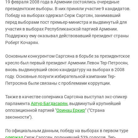
19 февраля 2008 года в Армении состоялись очередные
президентские выборы. В них приняли участие 9 кандидатов.
Победу на выборах одержал Серж Саргсян, занимавший
перед выборами пост премьер-министра и выдвинутый для
участия в выборах Республиканской партией Армении.
Поддержку ему оказывал действовавший президент страны
Роберт Кочарян.
Основным конкурентом Саргсяна в борьбе за президентское
кресло был первый президент Армении Левон Тер-Петросян,
вновь выдвинувший свою кандидатуру на выборах в 2008
году. Основные лозунги избирательной кампании Тер-
Петросяна были связаны с проблемами коррупции.
Также в качестве соперника Саргсяна выступал экс-спикер
парламента
Артур Багдасарян
, выдвинутый крупнейшей
оппозиционной партией "
Оринац Еркир
" ("Страна
законности").
По официальным данным, победу на выборах в первом туре
одержал
Серж Саргсян, получивший 53% голосов. Тер-