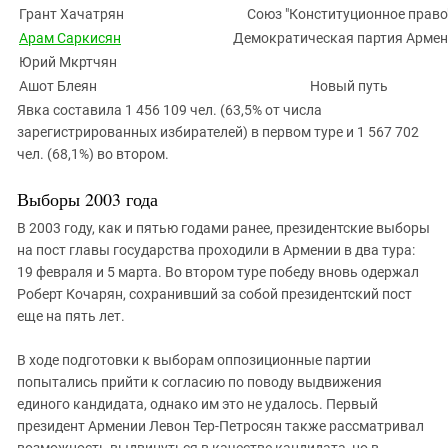
Грант Хачатрян
Союз "Конституционное право
Арам Саркисян
Демократическая партия Арме
Юрий Мкртчян
Ашот Блеян
Новый путь
Явка составила 1 456 109 чел. (63,5% от числа
зарегистрированных избирателей) в первом туре и 1 567 702
чел. (68,1%) во втором.
Выборы 2003 года
В 2003 году, как и пятью годами ранее, президентские выборы
на пост главы государства проходили в Армении в два тура:
19 февраля и 5 марта. Во втором туре победу вновь одержал
Роберт Кочарян, сохранивший за собой президентский пост
еще на пять лет.
В ходе подготовки к выборам оппозиционные партии
попытались прийти к согласию по поводу выдвижения
единого кандидата, однако им это не удалось. Первый
президент Армении Левон Тер-Петросян также рассматривал