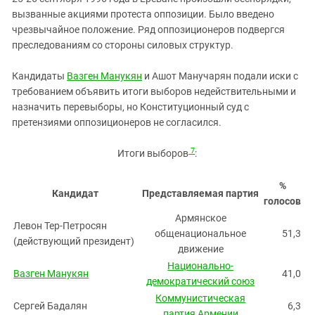
вызванные акциями протеста оппозиции. Было введено
чрезвычайное положение. Ряд оппозиционеров подвергся
преследованиям со стороны силовых структур.
Кандидаты
Вазген Манукян
и Ашот Манучарян подали иски с
требованием объявить итоги выборов недействительными и
назначить перевыборы, но Конституционный суд с
претензиями оппозиционеров не согласился.
7
Итоги выборов
:
%
Кандидат
Представляемая партия
голосов
Армянское
Левон Тер-Петросян
общенациональное
51,3
(действующий президент)
движение
Национально-
Вазген Манукян
41,0
демократический союз
Коммунистическая
Сергей Бадалян
6,3
партия Армении