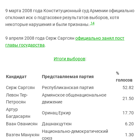
9 марта 2008 года Конституционный суд Армении официально
отклонил иск о подтасовке результатов выборов, хотя
14
некоторые нарушения и были признаны.
9 апреля 2008 года Серж Саргсян
официально занял пост
главы государства
.
Итоги выборов
:
%
Кандидат
Представляемая партия
голосов
Серж Саргсян
Республиканская партия
52.82
Левон Тер-
Армянское общенациональное
21.50
Петросян
движение
Артур
Оринац Еркир
17.70
Багдасарян
Ваан Ованисян
Дашнакцутюн
6.20
Национально-демократический
Вазген Манукян
1.30
союз