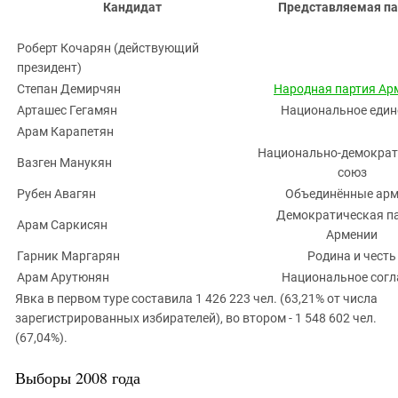
Кандидат
Представляемая па
Роберт Кочарян (действующий
президент)
Степан Демирчян
Народная партия Ар
Арташес Гегамян
Национальное един
Арам Карапетян
Национально-демократ
Вазген Манукян
союз
Рубен Авагян
Объединённые арм
Демократическая п
Арам Саркисян
Армении
Гарник Маргарян
Родина и честь
Арам Арутюнян
Национальное согл
Явка в первом туре составила 1 426 223 чел. (63,21% от числа
зарегистрированных избирателей), во втором - 1 548 602 чел.
(67,04%).
Выборы 2008 года