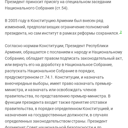
Южный Кавказ
Президент приносит присягу на специальном заседании
Национального Собрания (ст.54).
ЮФО
В 2005 году в Конституцию Армении был внесен ряд
изменений, предполагающих ограничение полномочий
2
президента, но сам институт в рамках реформы сохранился.
Согласно нормам Конституции, Президент Республики
Армения, обращается с посланием к народу и Национальному
Собранию, обладает правом подписать законодательный акт,
или вернуть его на доработку в Национальное Собрание,
распускать Национальное Собрание в порядке,
предусмотренном ст.74.1. Конституции, и назначать
внеочередные выборы, имеет право назначать премьер-
министра, и назначать или освобождать членов
правительства, по представлению премьер-министра. В
функции президента входит также принятие отставки
правительства, в порядке определенном Конституцией, и
назначения на государственные должности, в случаях
определенных законодательством страны. Президент
формирует Совет национальной безопасности и др.