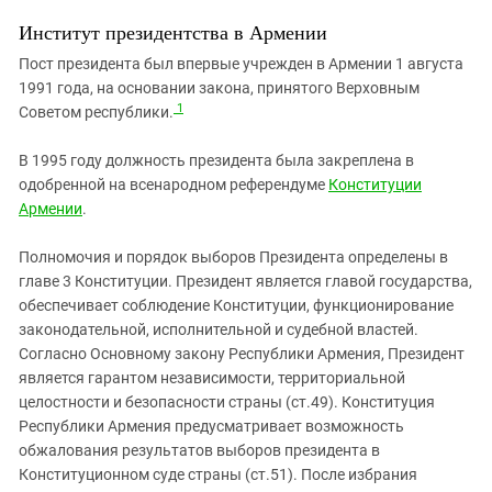
ЗАСТАВЛЯЕТ
Дагестан
Институт президентства в Армении
КАВКАЗ ЗА ПАЛЕСТИНУ
Ингушетия
ИНАКОМЫСЛИЕ В ЧЕЧНЕ
Пост президента был впервые учрежден в Армении 1 августа
Кабардино-Балкария
1991 года, на основании закона, принятого Верховным
ПРЕСЛЕДОВАНИЕ АКТИВИСТОВ
1
Советом республики.
МОБИЛИЗАЦИЯ И ПРОТЕСТЫ
Калмыкия
Карачаево-Черкесия
В 1995 году должность президента была закреплена в
одобренной на всенародном референдуме
Конституции
Краснодарский край
Армении
.
Нагорный Карабах
Полномочия и порядок выборов Президента определены в
Российская Федерация
главе 3 Конституции. Президент является главой государства,
Ростовская область
обеспечивает соблюдение Конституции, функционирование
Северная Осетия - Алания
законодательной, исполнительной и судебной властей.
Согласно Основному закону Республики Армения, Президент
СКФО
является гарантом независимости, территориальной
Ставропольский край
целостности и безопасности страны (ст.49). Конституция
Республики Армения предусматривает возможность
Чечня
обжалования результатов выборов президента в
Южная Осетия
Конституционном суде страны (ст.51). После избрания