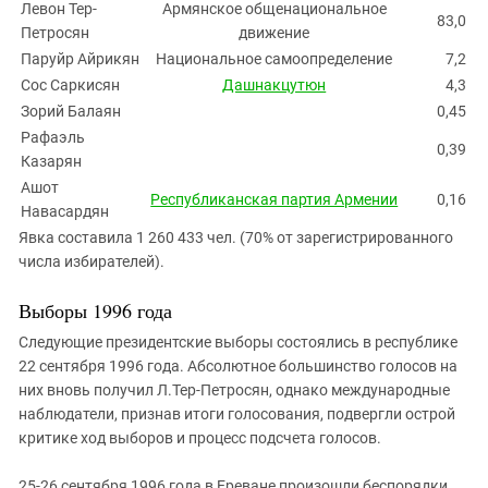
Левон Тер-
Армянское общенациональное
83,0
Петросян
движение
Паруйр Айрикян
Национальное самоопределение
7,2
Сос Саркисян
Дашнакцутюн
4,3
Зорий Балаян
0,45
Рафаэль
0,39
Казарян
Ашот
Республиканская партия Армении
0,16
Навасардян
Явка составила 1 260 433 чел. (70% от зарегистрированного
числа избирателей).
Выборы 1996 года
Следующие президентские выборы состоялись в республике
22 сентября 1996 года. Абсолютное большинство голосов на
них вновь получил Л.Тер-Петросян, однако международные
наблюдатели, признав итоги голосования, подвергли острой
критике ход выборов и процесс подсчета голосов.
25-26 сентября 1996 года в Ереване произошли беспорядки,