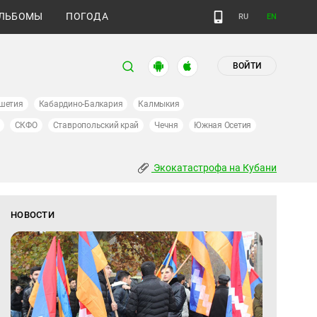
ЛЬБОМЫ
ПОГОДА
RU
EN
ВОЙТИ
шетия
Кабардино-Балкария
Калмыкия
СКФО
Ставропольский край
Чечня
Южная Осетия
Экокатастрофа на Кубани
НОВОСТИ