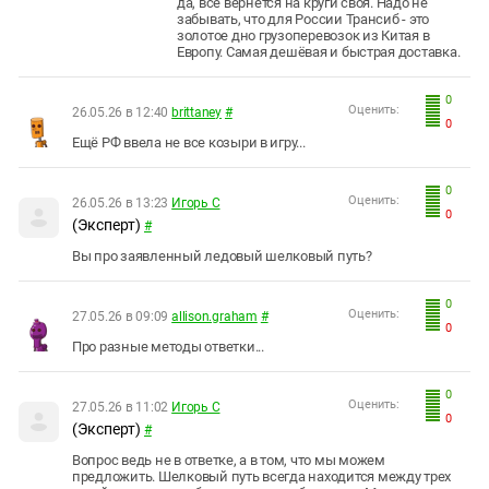
да, все вернется на круги своя. Надо не
забывать, что для России Трансиб - это
золотое дно грузоперевозок из Китая в
Европу. Самая дешёвая и быстрая доставка.
0
Оценить:
26.05.26 в 12:40
brittaney
#
0
Ещё РФ ввела не все козыри в игру...
0
Оценить:
26.05.26 в 13:23
Игорь С
0
(Эксперт)
#
Вы про заявленный ледовый шелковый путь?
0
Оценить:
27.05.26 в 09:09
allison.graham
#
0
Про разные методы ответки...
0
Оценить:
27.05.26 в 11:02
Игорь С
0
(Эксперт)
#
Вопрос ведь не в ответке, а в том, что мы можем
предложить. Шелковый путь всегда находится между трех