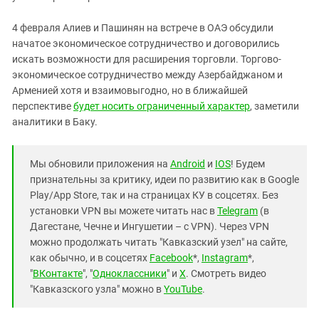
4 февраля Алиев и Пашинян на встрече в ОАЭ обсудили
начатое экономическое сотрудничество и договорились
искать возможности для расширения торговли. Торгово-
экономическое сотрудничество между Азербайджаном и
Арменией хотя и взаимовыгодно, но в ближайшей
перспективе
будет носить ограниченный характер
, заметили
аналитики в Баку.
Мы обновили приложения на
Android
и
IOS
! Будем
признательны за критику, идеи по развитию как в Google
Play/App Store, так и на страницах КУ в соцсетях. Без
установки VPN вы можете читать нас в
Telegram
(в
Дагестане, Чечне и Ингушетии – с VPN). Через VPN
можно продолжать читать "Кавказский узел" на сайте,
как обычно, и в соцсетях
Facebook
*,
Instagram
*,
"
ВКонтакте
", "
Одноклассники
" и
X
. Смотреть видео
"Кавказского узла" можно в
YouTube
.