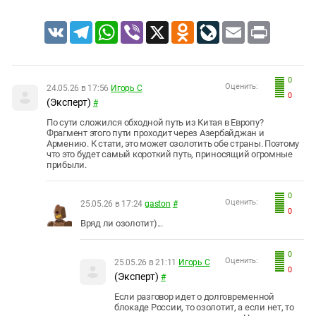
VK
Telegram
WhatsApp
Viber
X
Odnoklassniki
LiveJournal
Email
Print
0
Оценить:
24.05.26 в 17:56
Игорь С
0
(Эксперт)
#
По сути сложился обходной путь из Китая в Европу?
Фрагмент этого пути проходит через Азербайджан и
Армению. К стати, это может озолотить обе страны. Поэтому
что это будет самый короткий путь, приносящий огромные
прибыли.
0
Оценить:
25.05.26 в 17:24
gaston
#
0
Вряд ли озолотит)...
0
Оценить:
25.05.26 в 21:11
Игорь С
0
(Эксперт)
#
Если разговор идет о долговременной
блокаде России, то озолотит, а если нет, то