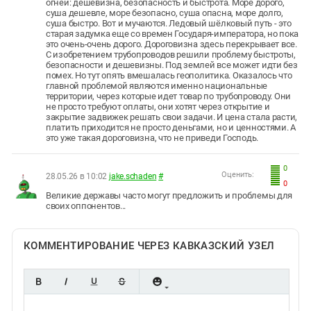
огней: дешевизна, безопасность и быстрота. Море дорого,
суша дешевле, море безопасно, суша опасна, море долго,
суша быстро. Вот и мучаются. Ледовый шёлковый путь - это
старая задумка еще со времен Государя-императора, но пока
это очень-очень дорого. Дороговизна здесь перекрывает все.
С изобретением трубопроводов решили проблему быстроты,
безопасности и дешевизны. Под землей все может идти без
помех. Но тут опять вмешалась геополитика. Оказалось что
главной проблемой являются именно национальные
территории, через которые идет товар по трубопроводу. Они
не просто требуют оплаты, они хотят через открытие и
закрытие задвижек решать свои задачи. И цена стала расти,
платить приходится не просто деньгами, но и ценностями. А
это уже такая дороговизна, что не приведи Господь.
0
Оценить:
28.05.26 в 10:02
jake.schaden
#
0
Великие державы часто могут предложить и проблемы для
своих оппонентов...
КОММЕНТИРОВАНИЕ ЧЕРЕЗ КАВКАЗСКИЙ УЗЕЛ