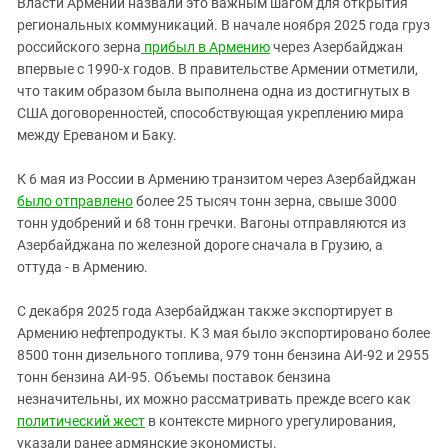
Власти Армении назвали это важным шагом для открытия
региональных коммуникаций. В начале ноября 2025 года груз
российского зерна
прибыл в Армению
через Азербайджан
впервые с 1990-х годов. В правительстве Армении отметили,
что таким образом была выполнена одна из достигнутых в
США договоренностей, способствующая укреплению мира
между Ереваном и Баку.
К 6 мая из России в Армению транзитом через Азербайджан
было отправлено
более 25 тысяч тонн зерна, свыше 3000
тонн удобрений и 68 тонн гречки. Вагоны отправляются из
Азербайджана по железной дороге сначала в Грузию, а
оттуда - в Армению.
С декабря 2025 года Азербайджан также экспортирует в
Армению нефтепродукты. К 3 мая было экспортировано более
8500 тонн дизельного топлива, 979 тонн бензина АИ-92 и 2955
тонн бензина АИ-95. Объемы поставок бензина
незначительны, их можно рассматривать прежде всего как
политический жест
в контексте мирного урегулирования,
указали ранее армянские экономисты.