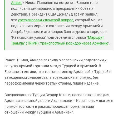
Алиев
и Никол Пашинян на встрече в Вашингтоне
подписали декларацию о прекращении боевых
действий. Президент США Дональд Трамп заявил,
что
урегулирован ключевой вопрос
, который мешал
подписанию мирного соглашения между Арменией и
Азербайджаном, и это вопрос Зангезурского коридора.
"Кавказским узлом" подготовлена справка
"Маршрут
Трампа" (TRIPP): транспортный коридор через Армению
".
Ранее, 13 мая, Анкара заявила о завершении подготовки к
запуску прямой торговли между Турцией и Арменией. В
Ереване отметили, что торговля между Арменией и Турцией в
таможенном смысле стала возможной напрямую, без
переоформления через третьи страны, пишет издание.
Спецпосланник Турции Сердар Кылыч назвал открытие для
Армении железной дороги Ахалкалаки – Карс "новым шагом в
прямой торговле в рамках процесса нормализации
отношений между Турцией и Арменией".