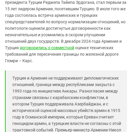
Южный Кавказ
президента Турции Реджепа Тайипа Эрдогана, стал первым за
15 лет лидером Армении, посетившим Турцию. В июле того же
ЮФО
года состоялась встреча армянских и турецких
спецпредставителей по вопросу нормализации отношений, но
политологи оценили достигнутые договоренности как
незначительные и усомнились в скором улучшении
отношений двух государств. В декабре 2024 года Армения и
Турция
договорились о совместной
оценке технических
требований для пересечения границы по железной дороге
Гюмри – Карс.
Турция и Армения не поддерживают дипломатических
отношений, граница между республиками закрыта с
1993 года по инициативе Анкары. Разногласия между
странами связаны с карабахским конфликтом, в
котором Турция поддерживала Азербайджан, и с
исторической оценкой массовых убийств армян в 1915
году в Османской империи, которые Ереван считает
геноцидом армян, а турецкие власти не согласны с этой
трактовкой событий. Премьер-министр Армении Никол