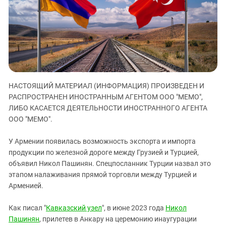
ЗАСТАВЛЯЕТ
Дагестан
КАВКАЗ ЗА ПАЛЕСТИНУ
Ингушетия
ИНАКОМЫСЛИЕ В ЧЕЧНЕ
Кабардино-Балкария
ПРЕСЛЕДОВАНИЕ АКТИВИСТОВ
МОБИЛИЗАЦИЯ И ПРОТЕСТЫ
Калмыкия
Карачаево-Черкесия
НАСТОЯЩИЙ МАТЕРИАЛ (ИНФОРМАЦИЯ) ПРОИЗВЕДЕН И
Краснодарский край
РАСПРОСТРАНЕН ИНОСТРАННЫМ АГЕНТОМ ООО "МЕМО",
Нагорный Карабах
ЛИБО КАСАЕТСЯ ДЕЯТЕЛЬНОСТИ ИНОСТРАННОГО АГЕНТА
Российская Федерация
ООО "МЕМО".
Ростовская область
У Армении появилась возможность экспорта и импорта
Северная Осетия - Алания
продукции по железной дороге между Грузией и Турцией,
объявил Никол Пашинян. Спецпосланник Турции назвал это
СКФО
этапом налаживания прямой торговли между Турцией и
Ставропольский край
Арменией.
Чечня
Как писал "
Кавказский узел
", в июне 2023 года
Никол
Южная Осетия
Пашинян
, прилетев в Анкару на церемонию инаугурации