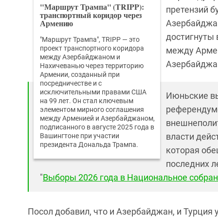
"Маршрут Трампа" (TRIPP):
претензий б
транспортный коридор через
Армению
Азербайджан
достигнуты 
"Маршрут Трампа", TRIPP — это
проект транспортного коридора
между Армен
между Азербайджаном и
Азербайджан
Нахичеванью через территорию
Армении, созданный при
посредничестве и с
исключительными правами США
Июньские вы
на 99 лет. Он стал ключевым
референдум
элементом мирного соглашения
между Арменией и Азербайджаном,
внешнеполит
подписанного в августе 2025 года в
власти дейс
Вашингтоне при участии
президента Дональда Трампа.
которая об
последних ле
"
Выборы 2026 года в Национальное собран
Посол добавил, что и Азербайджан, и Турция