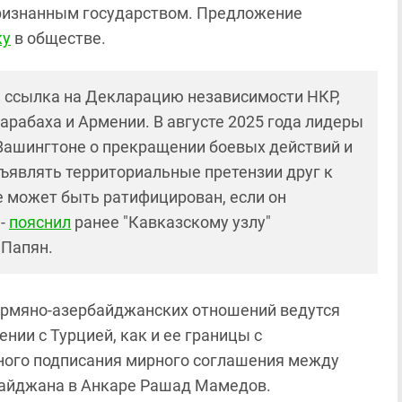
ризнанным государством. Предложение
ку
в обществе.
 ссылка на Декларацию независимости НКР,
арабаха и Армении. В августе 2025 года лидеры
Вашингтоне о прекращении боевых действий и
дъявлять территориальные претензии друг к
е может быть ратифицирован, если он
 -
пояснил
ранее "Кавказскому узлу"
 Папян.
армяно-азербайджанских отношений ведутся
нии с Турцией, как и ее границы с
ного подписания мирного соглашения между
рбайджана в Анкаре Рашад Мамедов.