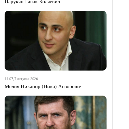
Царукян Гагик Коляевич
11:07, 7 августа 2026
Мелия Никанор (Ника) Анзорович