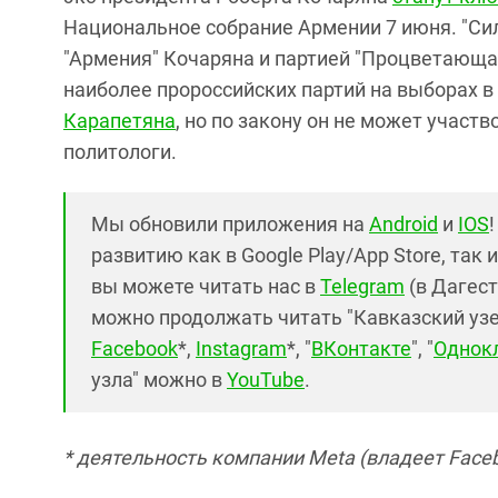
Национальное собрание Армении 7 июня. "Си
"Армения" Кочаряна и партией "Процветающая
наиболее пророссийских партий на выборах 
Карапетяна
, но по закону он не может участ
политологи.
Мы обновили приложения на
Android
и
IOS
развитию как в Google Play/App Store, так 
вы можете читать нас в
Telegram
(в Дагест
можно продолжать читать "Кавказский узел"
Facebook
*,
Instagram
*, "
ВКонтакте
", "
Однок
узла" можно в
YouTube
.
* деятельность компании Meta (владеет Faceb