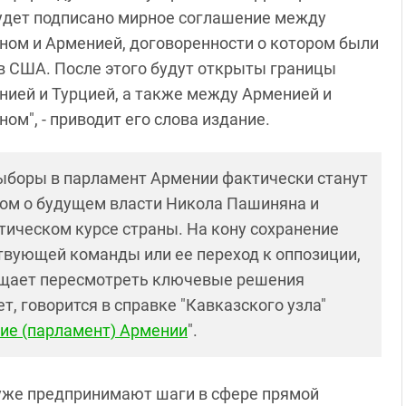
удет подписано мирное соглашение между
ом и Арменией, договоренности о котором были
в США. После этого будут открыты границы
ией и Турцией, а также между Арменией и
ом", - приводит его слова издание.
боры в парламент Армении фактически станут
ом о будущем власти Никола Пашиняна и
ическом курсе страны. На кону сохранение
твующей команды или ее переход к оппозиции,
ещает пересмотреть ключевые решения
т, говорится в справке "Кавказского узла"
ие (парламент) Армении
".
 уже предпринимают шаги в сфере прямой