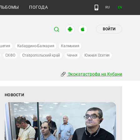
ЛЬБОМЫ
ПОГОДА
RU
EN
ВОЙТИ
шетия
Кабардино-Балкария
Калмыкия
СКФО
Ставропольский край
Чечня
Южная Осетия
Экокатастрофа на Кубани
НОВОСТИ