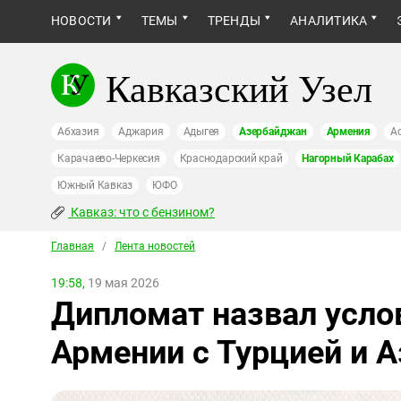
НОВОСТИ
ТЕМЫ
ТРЕНДЫ
АНАЛИТИКА
Кавказский Узел
Абхазия
Аджария
Адыгея
Азербайджан
Армения
А
Карачаево-Черкесия
Краснодарский край
Нагорный Карабах
Южный Кавказ
ЮФО
Кавказ: что с бензином?
Главная
/
Лента новостей
19:58,
19 мая 2026
Дипломат назвал усло
Армении с Турцией и 