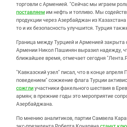
торговли с Арменией. "Сейчас мы играем рол
поставляем
им нефть и топливо. Мы содейств
продукции через Азербайджан из Казахстана и
то и их безопасность улучшится. Турция так
Граница между Турцией и Арменией закрыта с
Армении Никол Пашинян выразил надежду, чт
ближайшее время, отмечает сегодня "Лента.Р
"Кавказский узел" писал, что в конце апрел
поведением" сожжение флага Турции активис
сожгли
участники факельного шествия в Ерев
армян; в прежние годы это мероприятие соп
Азербайджана.
По мнению аналитиков, партии Самвела Кара
экс-президента Роберта Кочаряна
станут кл