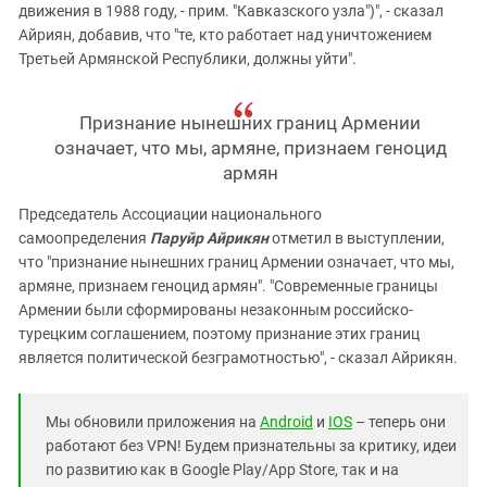
движения в 1988 году, - прим. "Кавказского узла")", - сказал
Айриян, добавив, что "те, кто работает над уничтожением
Третьей Армянской Республики, должны уйти".
Признание нынешних границ Армении
означает, что мы, армяне, признаем геноцид
армян
Председатель Ассоциации национального
самоопределения
Паруйр Айрикян
отметил в выступлении,
что "признание нынешних границ Армении означает, что мы,
армяне, признаем геноцид армян". "Современные границы
Армении были сформированы незаконным российско-
турецким соглашением, поэтому признание этих границ
является политической безграмотностью", - сказал Айрикян.
Мы обновили приложения на
Android
и
IOS
– теперь они
работают без VPN! Будем признательны за критику, идеи
по развитию как в Google Play/App Store, так и на