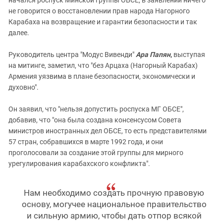
начался роспуск Минской группы ОБСЕ, в заявлении ничего
не говорится о восстановлении прав народа Нагорного
Карабаха на возвращение и гарантии безопасности и так
далее.
Руководитель центра "Модус Вивенди"
Ара Папян
,
выступая
на митинге, заметил, что "без Арцаха (Нагорный Карабах)
Армения уязвима в плане безопасности, экономически и
духовно".
Он заявил, что "нельзя допустить роспуска МГ ОБСЕ",
добавив, что "она была создана консенсусом Совета
министров иностранных дел ОБСЕ, то есть представителями
57 стран, собравшихся в марте 1992 года, и они
проголосовали за создание этой группы для мирного
урегулирования карабахского конфликта".
Нам необходимо создать прочную правовую
основу, могучее национальное правительство
и сильную армию, чтобы дать отпор всякой