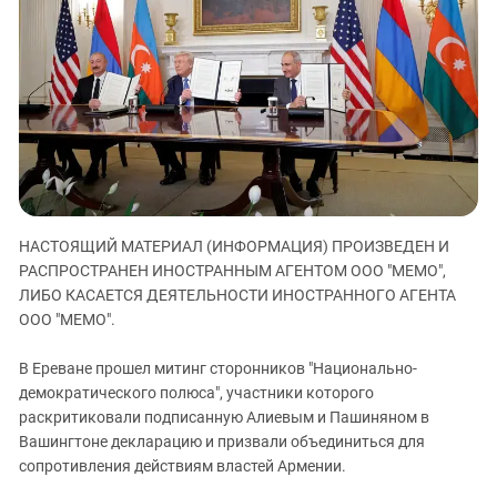
ЗАСТАВЛЯЕТ
Дагестан
КАВКАЗ ЗА ПАЛЕСТИНУ
Ингушетия
ИНАКОМЫСЛИЕ В ЧЕЧНЕ
Кабардино-Балкария
ПРЕСЛЕДОВАНИЕ АКТИВИСТОВ
МОБИЛИЗАЦИЯ И ПРОТЕСТЫ
Калмыкия
Карачаево-Черкесия
Краснодарский край
Нагорный Карабах
НАСТОЯЩИЙ МАТЕРИАЛ (ИНФОРМАЦИЯ) ПРОИЗВЕДЕН И
Российская Федерация
РАСПРОСТРАНЕН ИНОСТРАННЫМ АГЕНТОМ ООО "МЕМО",
Ростовская область
ЛИБО КАСАЕТСЯ ДЕЯТЕЛЬНОСТИ ИНОСТРАННОГО АГЕНТА
ООО "МЕМО".
Северная Осетия - Алания
СКФО
В Ереване прошел митинг сторонников "Национально-
демократического полюса", участники которого
Ставропольский край
раскритиковали подписанную Алиевым и Пашиняном в
Чечня
Вашингтоне декларацию и призвали объединиться для
Южная Осетия
сопротивления действиям властей Армении.