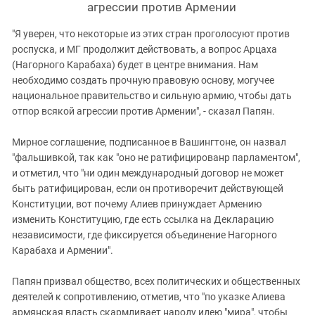
агрессии против Армении
"Я уверен, что некоторые из этих стран проголосуют против
роспуска, и МГ продолжит действовать, а вопрос Арцаха
(Нагорного Карабаха) будет в центре внимания. Нам
необходимо создать прочную правовую основу, могучее
национальное правительство и сильную армию, чтобы дать
отпор всякой агрессии против Армении", - сказал Папян.
Мирное соглашение, подписанное в Вашингтоне, он назвал
"фальшивкой, так как "оно не ратифицированр парламентом",
и отметил, что "ни один международный договор не может
быть ратифицирован, если он противоречит действующей
Конституции, вот почему Алиев принуждает Армению
изменить Конституцию, где есть ссылка на Декларацию
независимости, где фиксируется объединение Нагорного
Карабаха и Армении".
Папян призвал общество, всех политических и общественных
деятелей к сопротивлению, отметив, что "по указке Алиева
армянская власть скармливает народу идею "мира", чтобы