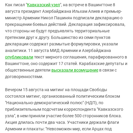
Южный Кавказ
Как писал "
Кавказский узел
", на встрече в Вашингтоне 8
ЮФО
августа президент Азербайджана Ильхам Алиев и премьер-
министр Армении Никол Пашинян подписали декларацию о
прекращении боевых действий. Декларация зафиксировала,
что стороны не будут предъявлять территориальные
претензии друг к другу. Большинство из семи пунктов
декларации содержат размытые формулировки, указали
аналитики. 11 августа МИД Армении и Азербайджана
опубликовали
текст мирного соглашения, парафированного в
Вашингтоне, оно содержит 17 статей. Карабахские депутаты и
общественные деятели
высказали возмущение
в связи с
договоренностями.
Вечером 15 августа на митинг на площади Свободы
состоялся митинг, организованный политическим блоком
"Национально-демократический полюс" (НДП), по
приблизительным подсчетам корреспондента "Кавказского
узла", в нем приняли участие более 500 сторонников блока.
Акция длилась почти два часа. Участники держали флаги
Армении и плакаты: "Невозможен мир, если Арцах под