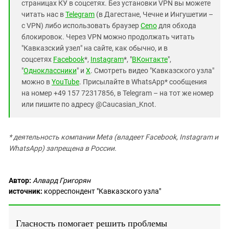
страницах КУ в соцсетях. Без установки VPN вы можете
читать нас в
Telegram
(в Дагестане, Чечне и Ингушетии –
с VPN) либо использовать браузер
Ceno
для обхода
блокировок. Через VPN можно продолжать читать
"Кавказский узел" на сайте, как обычно, и в
соцсетях
Facebook
*,
Instagram
*, "
ВКонтакте
",
"
Одноклассники
" и
X
. Смотреть видео "Кавказского узла"
можно в
YouTube
. Присылайте в WhatsApp* сообщения
на номер +49 157 72317856, в Telegram – на тот же номер
или пишите по адресу @Caucasian_Knot.
*
деятельность компании Meta (владеет Facebook, Instagram и
WhatsApp) запрещена в России.
Автор:
Алвард Григорян
источник:
корреспондент "Кавказского узла"
Гласность помогает решить проблемы