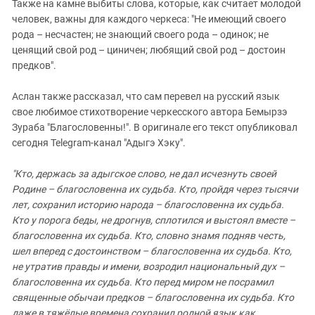
Также на камне выбиты слова, которые, как считает молодой
человек, важны для каждого черкеса: "Не имеющий своего
рода – несчастен; не знающий своего рода – одинок; не
ценящий свой род – циничен; любящий свой род – достоин
предков".
Аслан также рассказал, что сам перевел на русский язык
свое любимое стихотворение черкесского автора Бемырзэ
Зураба "Благословенны!". В оригинале его текст опубликовал
сегодня Telegram-канал "Адыгэ Хэку".
"Кто, держась за адыгское слово, не дал исчезнуть своей
Родине – благословенна их судьба. Кто, пройдя через тысячи
лет, сохранил историю народа – благословенна их судьба.
Кто у порога беды, не дрогнув, сплотился и выстоял вместе –
благословенна их судьба. Кто, словно знамя подняв честь,
шел вперед с достоинством – благословенна их судьба. Кто,
не утратив правды и имени, возродил национальный дух –
благословенна их судьба. Кто перед миром не посрамил
священные обычаи предков – благословенна их судьба. Кто
даже в тяжёлые времена сохранил родной язык как