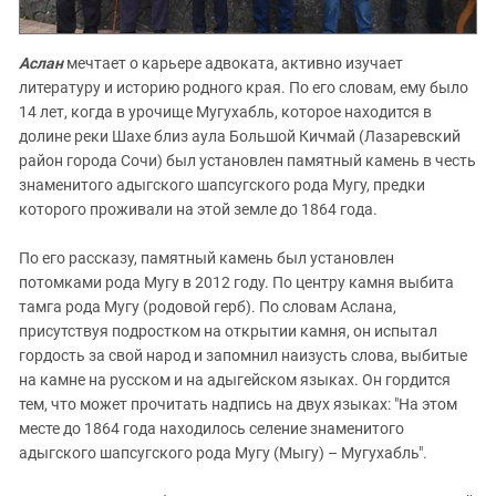
Аслан
мечтает о карьере адвоката, активно изучает
литературу и историю родного края. По его словам, ему было
14 лет, когда в урочище Мугухабль, которое находится в
долине реки Шахе близ аула Большой Кичмай (Лазаревский
район города Сочи) был установлен памятный камень в честь
знаменитого ⁠адыгского шапсугского рода Мугу, предки
которого проживали на этой земле до 1864 года.
По его рассказу, памятный камень был установлен
потомками рода Мугу в 2012 году. По центру камня выбита
тамга рода Мугу (родовой герб). По словам Аслана,
присутствуя подростком на открытии камня, он испытал
гордость за свой народ и запомнил наизусть слова, выбитые
на камне на русском и на адыгейском языках. Он гордится
тем, что может прочитать надпись на двух языках: "На этом
месте до 1864 года находилось селение знаменитого
⁠адыгского шапсугского рода Мугу (Мыгу) – Мугухабль".