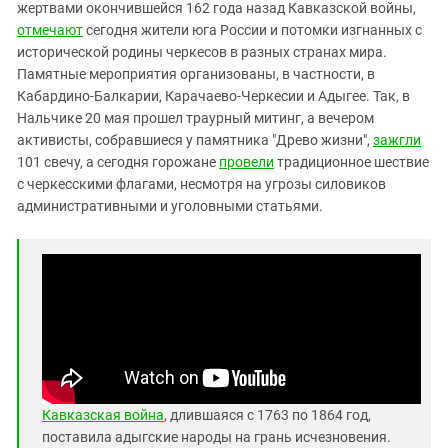
Южный Кавказ
жертвами окончившейся 162 года назад Кавказской войны,
отмечают
сегодня жители юга России и потомки изгнанных с
ЮФО
исторической родины черкесов в разных странах мира.
Памятные мероприятия организованы, в частности, в
Кабардино-Балкарии, Карачаево-Черкесии и Адыгее. Так, в
Нальчике 20 мая прошел траурный митинг, а вечером
активисты, собравшиеся у памятника "Древо жизни",
зажгли
101 свечу, а сегодня горожане
провели
традиционное шествие
с черкесскими флагами, несмотря на угрозы силовиков
административными и уголовными статьями.
Кавказская война
, длившаяся с 1763 по 1864 год,
поставила адыгские народы на грань исчезновения.