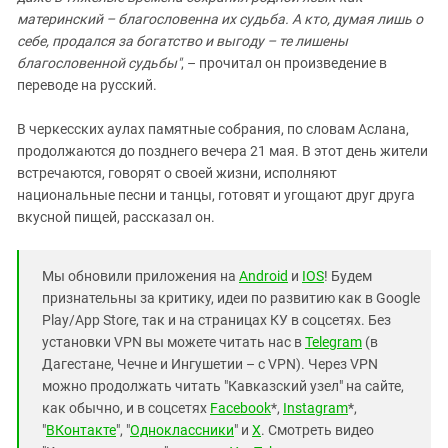
материнский – благословенна их судьба. А кто, думая лишь о
себе, продался за богатство и выгоду – те лишены
благословенной судьбы"
, – прочитал он произведение в
переводе на русский.
В черкесских аулах памятные собрания, по словам Аслана,
продолжаются до позднего вечера 21 мая. В этот день жители
встречаются, говорят о своей жизни, исполняют
национальные песни и танцы, готовят и угощают друг друга
вкусной пищей, рассказал он.
Мы обновили приложения на
Android
и
IOS
! Будем
признательны за критику, идеи по развитию как в Google
Play/App Store, так и на страницах КУ в соцсетях. Без
установки VPN вы можете читать нас в
Telegram
(в
Дагестане, Чечне и Ингушетии – с VPN). Через VPN
можно продолжать читать "Кавказский узел" на сайте,
как обычно, и в соцсетях
Facebook
*,
Instagram
*,
"
ВКонтакте
", "
Одноклассники
" и
X
. Смотреть видео