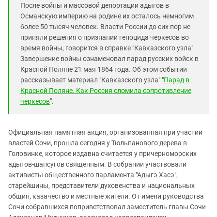
После войны и массовой депортации адыгов в
Османскую империю на родине их осталось немногим
более 50 тысяч человек. Власти России до сих пор не
приняли решения о признании геноцида черкесов во
время войны, говорится в справке "Кавказского узла".
Завершение войны ознаменовал парад русских войск в
Красной Поляне 21 мая 1864 года. Об этом событии
рассказывает материал "Кавказского узла" "
Парад в
Красной Поляне. Как Россия сломила сопротивление
черкесов
".
Официальная памятная акция, организованная при участии
властей Сочи, прошла сегодня у Тюльпанового дерева в
Головинке, которое издавна считается у причерноморских
адыгов-шапсугов священным. В собрании участвовали
активисты общественного парламента "Адыгэ Хасэ",
старейшины, представители духовенства и национальных
общин, казачество и местные жители. От имени руководства
Сочи собравшихся поприветствовал заместитель главы Сочи