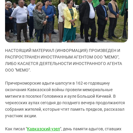
ЗАСТАВЛЯЕТ
Дагестан
КАВКАЗ ЗА ПАЛЕСТИНУ
Ингушетия
ИНАКОМЫСЛИЕ В ЧЕЧНЕ
Кабардино-Балкария
ПРЕСЛЕДОВАНИЕ АКТИВИСТОВ
МОБИЛИЗАЦИЯ И ПРОТЕСТЫ
Калмыкия
Карачаево-Черкесия
НАСТОЯЩИЙ МАТЕРИАЛ (ИНФОРМАЦИЯ) ПРОИЗВЕДЕН И
Краснодарский край
РАСПРОСТРАНЕН ИНОСТРАННЫМ АГЕНТОМ ООО "МЕМО",
Нагорный Карабах
ЛИБО КАСАЕТСЯ ДЕЯТЕЛЬНОСТИ ИНОСТРАННОГО АГЕНТА
Российская Федерация
ООО "МЕМО".
Ростовская область
Причерноморские адыги-шапсуги в 162-ю годовщину
Северная Осетия - Алания
окончания Кавказской войны провели мемориальные
митинги в поселке Головинка и ауле Большой Кичмай. В
СКФО
черкесских аулах сегодня до позднего вечера продолжаются
Ставропольский край
собрания жителей, которые чтят память предков, рассказал
Чечня
участник акции.
Южная Осетия
Как писал "
Кавказский узел
", день памяти адыгов, ставших