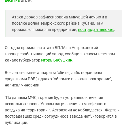
десятка
БПЛА.
Южный Кавказ
ЮФО
Атака дронов зафиксирована минувшей ночью и в
поселке Волна Темрюкского района Кубани. Там
произошел пожар на предприятии,
пострадал человек
.
Сегодня произошла атака БПЛА на Астраханский
газоперерабатывающий завод, сообщил в своем телеграм-
канале губернатор
Игорь Бабушкин
.
Все летательные аппараты "сбиты, либо подавлены
средствами РЭБ", однако "обломки вызвали возгорание",
написал чиновник.
"По данным МЧС, горение будет устранено в течение
нескольких часов. Угрозы загрязнения атмосферного
воздуха на территории г. Астрахани не наблюдается. Жертв и
пострадавших среди сотрудников завода нет", - говорится в
публикации.