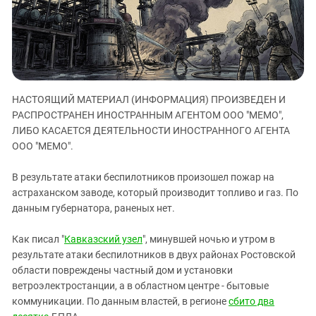
ЗАСТАВЛЯЕТ
Дагестан
КАВКАЗ ЗА ПАЛЕСТИНУ
Ингушетия
ИНАКОМЫСЛИЕ В ЧЕЧНЕ
Кабардино-Балкария
ПРЕСЛЕДОВАНИЕ АКТИВИСТОВ
МОБИЛИЗАЦИЯ И ПРОТЕСТЫ
Калмыкия
НАСТОЯЩИЙ МАТЕРИАЛ (ИНФОРМАЦИЯ) ПРОИЗВЕДЕН И
Карачаево-Черкесия
РАСПРОСТРАНЕН ИНОСТРАННЫМ АГЕНТОМ ООО "МЕМО",
Краснодарский край
ЛИБО КАСАЕТСЯ ДЕЯТЕЛЬНОСТИ ИНОСТРАННОГО АГЕНТА
Нагорный Карабах
ООО "МЕМО".
Российская Федерация
В результате атаки беспилотников произошел пожар на
Ростовская область
астраханском заводе, который производит топливо и газ. По
данным губернатора, раненых нет.
Северная Осетия - Алания
СКФО
Как писал "
Кавказский узел
", минувшей ночью и утром в
Ставропольский край
результате атаки беспилотников в двух районах Ростовской
области повреждены частный дом и установки
Чечня
ветроэлектростанции, а в областном центре - бытовые
Южная Осетия
коммуникации. По данным властей, в регионе
сбито два