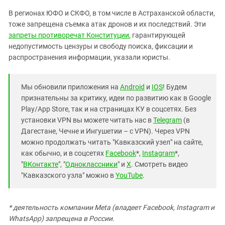
В регионах ЮФО и СКФО, в том числе в Астраханской области,
тоже запрещена съемка атак дронов и их последствий. Эти
запреты противоречат Конституции
, гарантирующей
недопустимость цензуры и свободу поиска, фиксации и
распространения информации, указали юристы.
Мы обновили приложения на
Android
и
IOS
! Будем
признательны за критику, идеи по развитию как в Google
Play/App Store, так и на страницах КУ в соцсетях. Без
установки VPN вы можете читать нас в
Telegram
(в
Дагестане, Чечне и Ингушетии – с VPN). Через VPN
можно продолжать читать "Кавказский узел" на сайте,
как обычно, и в соцсетях
Facebook
*,
Instagram
*,
"
ВКонтакте
", "
Одноклассники
" и
X
. Смотреть видео
"Кавказского узла" можно в
YouTube
.
* деятельность компании Meta (владеет Facebook, Instagram и
WhatsApp) запрещена в России.