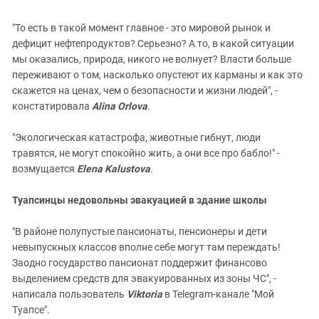
"То есть в такой момент главное - это мировой рынок и
дефицит нефтепродуктов? Серьезно? А то, в какой ситуации
мы оказались, природа, никого не волнует? Власти больше
переживают о том, насколько опустеют их карманы и как это
скажется на ценах, чем о безопасности и жизни людей", -
констатировала
Alina Orlova
.
"Экологическая катастрофа, животные гибнут, люди
травятся, не могут спокойно жить, а они все про бабло!" -
возмущается
Elena Kalustova
.
Туапсинцы недовольны эвакуацией в здание школы
"В районе полупустые пансионаты, пенсионеры и дети
невыпускных классов вполне себе могут там переждать!
Заодно государство пансионат поддержит финансово
выделением средств для эвакуированных из зоны ЧС", -
написала пользователь
Viktoria
в Telegram-канале "Мой
Туапсе".