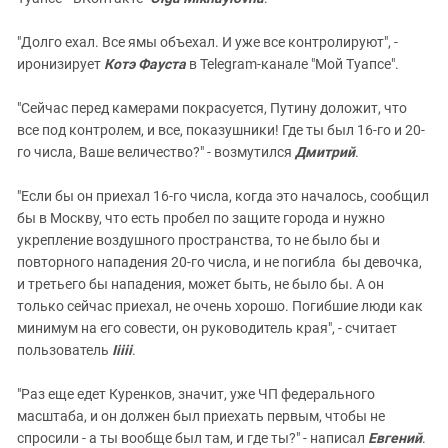
"Долго ехал. Все ямы объехал. И уже все контролируют", -
иронизирует
Котэ Фауста
в Telegram-канале "Мой Туапсе".
"Сейчас перед камерами покрасуется, Путину доложит, что
все под контролем, и все, показушники! Где ты был 16-го и 20-
го числа, Ваше величество?" - возмутился
Дмитрий
.
"Если бы он приехал 16-го числа, когда это началось, сообщил
бы в Москву, что есть пробел по защите города и нужно
укрепление воздушного пространства, то не было бы и
повторного нападения 20-го числа, и не погибла бы девочка,
и третьего бы нападения, может быть, не было бы. А он
только сейчас приехал, не очень хорошо. Погибшие люди как
минимум на его совести, он руководитель края", - считает
пользователь
Iiiii
.
"Раз еще едет Куренков, значит, уже ЧП федерального
масштаба, и он должен был приехать первым, чтобы не
спросили - а ты вообще был там, и где ты?" - написал
Евгений
.