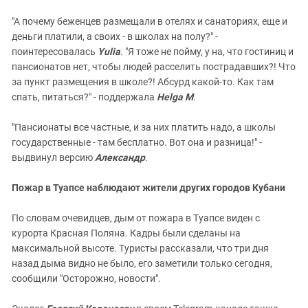
"А почему беженцев размещали в отелях и санаториях, еще и
деньги платили, а своих - в школах на полу?" -
поинтересовалась
Yulia
. "Я тоже не пойму, у на, что гостиниц и
пансионатов нет, чтобы людей расселить пострадавших?! Что
за пункт размещения в школе?! Абсурд какой-то. Как там
спать, питаться?" - поддержала
Helga M
.
"Пансионаты все частные, и за них платить надо, а школы
государственные - там бесплатно. Вот она и разница!" -
выдвинул версию
Александр
.
Пожар в Туапсе наблюдают жители других городов Кубани
По словам очевидцев, дым от пожара в Туапсе виден с
курорта Красная Поляна. Кадры были сделаны на
максимальной высоте. Туристы рассказали, что три дня
назад дыма видно не было, его заметили только сегодня,
сообщили "Осторожно, новости".