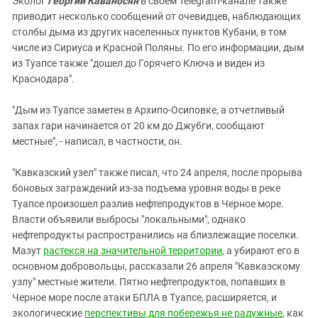
Эколог
Георгий Каваносян
в своем Telegram-канале также
приводит несколько сообщений от очевидцев, наблюдающих
столбы дыма из других населенных пунктов Кубани, в том
числе из Сириуса и Красной Поляны. По его информации, дым
из Туапсе также "дошел до Горячего Ключа и виден из
Краснодара".
"Дым из Туапсе заметен в Архипо-Осиповке, а отчетливый
запах гари начинается от 20 км до Джубги, сообщают
местные", - написал, в частности, он.
"Кавказский узел" также писал, что 24 апреля, после прорыва
боновых заграждений из-за подъема уровня воды в реке
Туапсе произошел разлив нефтепродуктов в Черное море.
Власти объявили выбросы "локальными", однако
нефтепродукты распространились на близлежащие поселки.
Мазут
растекся на значительной территории
, а убирают его в
основном добровольцы, рассказали 26 апреля "Кавказскому
узлу" местные жители. Пятно нефтепродуктов, попавших в
Черное море после атаки БПЛА в Туапсе, расширяется, и
экологические
перспективы для побережья не радужные
, как