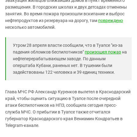
эвакуация жильцов ближайших домов в пункт временного
Южный Кавказ
размещения. В городских школах и двух детсадах отменены
ЮФО
занятия. Во время пожара произошли вскипание и выброс
нефтепродуктов из резервуара на дорогу, там
повреждено
несколько автомобилей.
Утром 28 апреля власти сообщили, что в Туапсе "из-за
падения обломков беспилотников"
произошел пожар
на
нефтеперерабатывающем заводе. По данным
оперштаба Кубани, раненых нет. В тушении были
задействованы 122 человека и 39 единиц техники.
Глава МЧС РФ Александр Куренков вылетел в Краснодарский
край, чтобы оценить ситуацию в Туапсе после очередной
атаки беспилотников на НПЗ, сообщила сегодня пресс-
служба МЧС. О прибытии в Туапсе также отчитался
губернатор Краснодарского края Вениамин Кондратьев в
Telegram-канале.