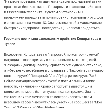
"На месте проверил, как идет ликвидация последствий атаки
вражеских беспилотников. Пожарные и спасатели работают
в тяжелейших условиях. С учетом обстановки мы
продолжаем наращивать группировку спасательных отрядов
и спецтехники на месте ЧС. Сделаем все, чтобы максимально
быстро ликвидировать последствия", - написал Кондратьев.
Горожане посчитали запоздалым прибытие Кондратьева в
Туапсе
Видеоотчет Кондратьева о "непростой, но контролируемой"
ситуации вызвал критику в локальном сегменте соцсетей.
"Пожарный докладывает губернатору о текущей обстановке,
а губер резко перебивает и спрашивает: "Так, сейчас ситуацию
контролируем?" Пожарный: "Да…" Губер резюмирует: "Все!
Сейчас ситуацию контролируем!" И потом слышим такие
новости, как чиновник браво рапортует вышестоящим
коллегам: на месте был, ситуация под контролем… Зла не
хватает! Как там можно что-то контролировать в этом
всеобщем хаосе?” - возмутилась участница сообщества "Мой
Туапсе" "ВКонтакте"
Olga Mikhaylovna
.