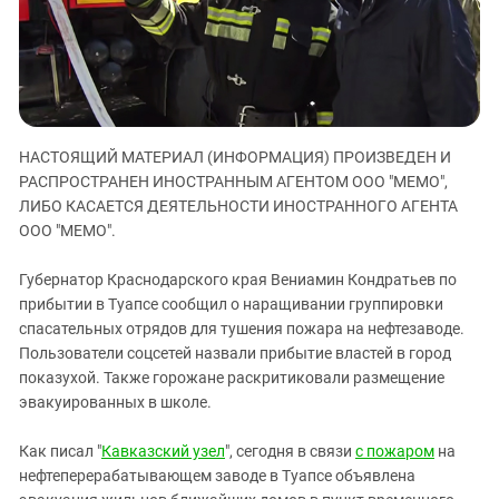
ЗАСТАВЛЯЕТ
Дагестан
КАВКАЗ ЗА ПАЛЕСТИНУ
Ингушетия
ИНАКОМЫСЛИЕ В ЧЕЧНЕ
Кабардино-Балкария
ПРЕСЛЕДОВАНИЕ АКТИВИСТОВ
МОБИЛИЗАЦИЯ И ПРОТЕСТЫ
Калмыкия
НАСТОЯЩИЙ МАТЕРИАЛ (ИНФОРМАЦИЯ) ПРОИЗВЕДЕН И
Карачаево-Черкесия
РАСПРОСТРАНЕН ИНОСТРАННЫМ АГЕНТОМ ООО "МЕМО",
Краснодарский край
ЛИБО КАСАЕТСЯ ДЕЯТЕЛЬНОСТИ ИНОСТРАННОГО АГЕНТА
Нагорный Карабах
ООО "МЕМО".
Российская Федерация
Губернатор Краснодарского края Вениамин Кондратьев по
Ростовская область
прибытии в Туапсе сообщил о наращивании группировки
спасательных отрядов для тушения пожара на нефтезаводе.
Северная Осетия - Алания
Пользователи соцсетей назвали прибытие властей в город
СКФО
показухой. Также горожане раскритиковали размещение
Ставропольский край
эвакуированных в школе.
Чечня
Как писал "
Кавказский узел
", сегодня в связи
с пожаром
на
Южная Осетия
нефтеперерабатывающем заводе в Туапсе объявлена