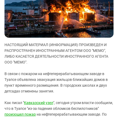
ЗАСТАВЛЯЕТ
Дагестан
КАВКАЗ ЗА ПАЛЕСТИНУ
Ингушетия
ИНАКОМЫСЛИЕ В ЧЕЧНЕ
Кабардино-Балкария
ПРЕСЛЕДОВАНИЕ АКТИВИСТОВ
МОБИЛИЗАЦИЯ И ПРОТЕСТЫ
Калмыкия
Карачаево-Черкесия
НАСТОЯЩИЙ МАТЕРИАЛ (ИНФОРМАЦИЯ) ПРОИЗВЕДЕН И
Краснодарский край
РАСПРОСТРАНЕН ИНОСТРАННЫМ АГЕНТОМ ООО "МЕМО",
Нагорный Карабах
ЛИБО КАСАЕТСЯ ДЕЯТЕЛЬНОСТИ ИНОСТРАННОГО АГЕНТА
Российская Федерация
ООО "МЕМО".
Ростовская область
В связи с пожаром на нефтеперерабатывающем заводе в
Северная Осетия - Алания
Туапсе объявлена эвакуация жильцов ближайших домов в
пункт временного размещения. В городских школах и двух
СКФО
детсадах отменены занятия.
Ставропольский край
Чечня
Как писал "
Кавказский узел
", сегодня утром власти сообщили,
что в Туапсе "из-за падения обломков беспилотников"
Южная Осетия
произошел пожар
на нефтеперерабатывающем заводе. По