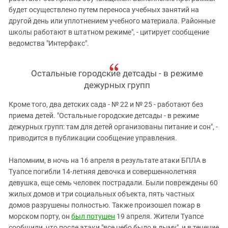
будет осуществлено путем переноса учебных занятий на
другой день или уплотнением учебного материала. Районные
школы работают в штатном режиме", - цитирует сообщение
ведомства "Интерфакс".
Остальные городские детсады - в режиме
дежурных групп
Кроме того, два детских сада - № 22 и № 25 - работают без
приема детей. "Остальные городские детсады - в режиме
дежурных групп: там для детей организованы питание и сон", -
приводится в публикации сообщение управления.
Напомним, в ночь на 16 апреля в результате атаки БПЛА в
Туапсе погибли 14-летняя девочка и совершеннолетняя
девушка, еще семь человек пострадали. Были повреждены 60
жилых домов и три социальных объекта, пять частных
домов разрушены полностью. Также произошел пожар в
морском порту, он
был потушен
19 апреля. Жители Туапсе
сообщили, что после атаки "все небо было в дыму", и в течение