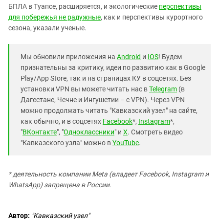
БПЛА в Туапсе, расширяется, и экологические
перспективы
для побережья не радужные
, как и перспективы курортного
сезона, указали ученые.
Мы обновили приложения на
Android
и
IOS
! Будем
признательны за критику, идеи по развитию как в Google
Play/App Store, так и на страницах КУ в соцсетях. Без
установки VPN вы можете читать нас в
Telegram
(в
Дагестане, Чечне и Ингушетии – с VPN). Через VPN
можно продолжать читать "Кавказский узел" на сайте,
как обычно, и в соцсетях
Facebook
*,
Instagram
*,
"
ВКонтакте
", "
Одноклассники
" и
X
. Смотреть видео
"Кавказского узла" можно в
YouTube
.
* деятельность компании Meta (владеет Facebook, Instagram и
WhatsApp) запрещена в России.
Автор:
"Кавказский узел"