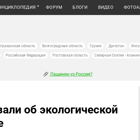
ЭНЦИКЛОПЕДИЯ
ФОРУМ
БЛОГИ
ВИДЕО
ФОТОА
страханская область
Волгоградская область
Грузия
Дагестан
Ингу
Российская Федерация
Ростовская область
Северная Осетия - Алания
Пашинян vs Россия?
зали об экологической
е