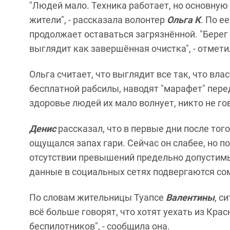
"Людей мало. Техника работает, но основную
жители", - рассказала волонтер
Ольга К
. По е
продолжает оставаться загрязнённой. "Берег 
выглядит как завершённая очистка", - отмети
Ольга считает, что выглядит все так, что вл
бесплатной рабсилы, наводят "марафет" пере
здоровье людей их мало волнует, никто не г
Денис
рассказал, что в первые дни после того
ощущался запах гари. Сейчас он слабее, но п
отсутствии превышений предельно допустимы
данные в социальных сетях подвергаются сом
По словам жительницы Туапсе
Валентины
, с
всё больше говорят, что хотят уехать из Крас
беспилотников", - сообщила она.