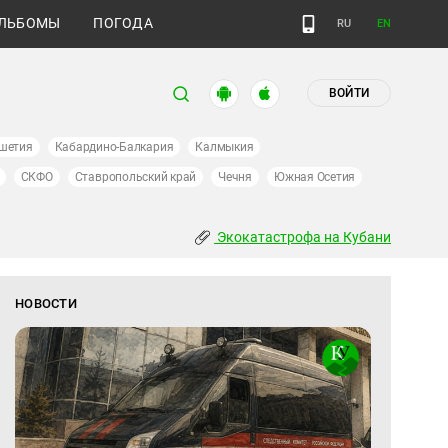
ЛЬБОМЫ
ПОГОДА
RU
EN
ВОЙТИ
шетия
Кабардино-Балкария
Калмыкия
СКФО
Ставропольский край
Чечня
Южная Осетия
Экокатастрофа на Кубани
НОВОСТИ