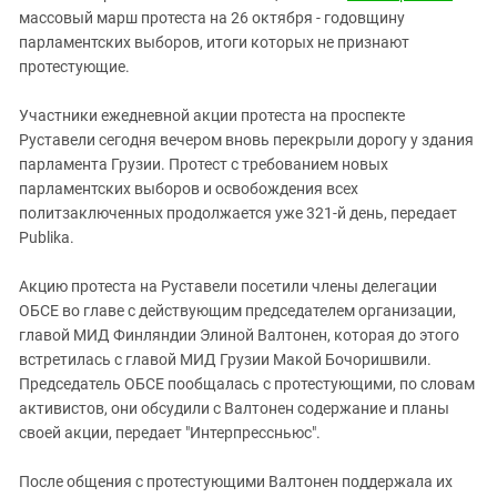
Южный Кавказ
массовый марш протеста на 26 октября - годовщину
ЮФО
парламентских выборов, итоги которых не признают
протестующие.
Участники ежедневной акции протеста на проспекте
Руставели сегодня вечером вновь перекрыли дорогу у здания
парламента Грузии. Протест с требованием новых
парламентских выборов и освобождения всех
политзаключенных продолжается уже 321-й день, передает
Publika.
Акцию протеста на Руставели посетили члены делегации
ОБСЕ во главе с действующим председателем организации,
главой МИД Финляндии Элиной Валтонен, которая до этого
встретилась с главой МИД Грузии Макой Бочоришвили.
Председатель ОБСЕ пообщалась с протестующими, по словам
активистов, они обсудили с Валтонен содержание и планы
своей акции, передает "Интерпрессньюс".
После общения с протестующими Валтонен поддержала их