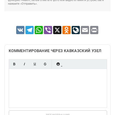
функцию «Файл», затем отметьте фото или видео в памяти устройства и
нажмите «Отправить».
VK
Telegram
WhatsApp
Viber
X
Odnoklassniki
LiveJournal
Email
Print
КОММЕНТИРОВАНИЕ ЧЕРЕЗ КАВКАЗСКИЙ УЗЕЛ