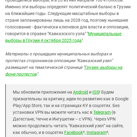
проводились выборы, и в 26 из них набрали 100% голосов.
Именно эти выборы определят политический баланс в Грузии
на ближайшие годы. Следующие масштабные выборы в
стране запланированы лишь на 2028 год, поэтому нынешнее
голосование - фактически ключевое для власти и оппозиции,
говорится в справке "Кавказского узла" "
Муниципальные
выборы в Грузии 4 октября 2025 года
".
Материалы о прошедших муниципальных выборах и
протестах сторонников оппозиции "Кавказский узел"
размещает на тематической странице "
Грузия: выборы на
фоне протестов
".
Мы обновили приложения на
Android
и
IOS
! Будем
признательны за критику, идеи по развитию как в Google
Play/App Store, так и на страницах КУ в соцсетях. Без
установки VPN вы можете читать нас в
Telegram
(в
Дагестане, Чечне и Ингушетии – с VPN). Через VPN
можно продолжать читать "Кавказский узел" на сайте,
как обычно, и в соцсетях
Facebook
*,
Instagram
*,