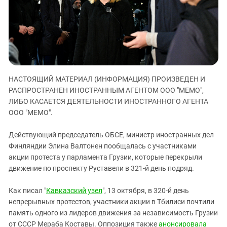
ЗАСТАВЛЯЕТ
Дагестан
КАВКАЗ ЗА ПАЛЕСТИНУ
Ингушетия
ИНАКОМЫСЛИЕ В ЧЕЧНЕ
Кабардино-Балкария
ПРЕСЛЕДОВАНИЕ АКТИВИСТОВ
МОБИЛИЗАЦИЯ И ПРОТЕСТЫ
Калмыкия
Карачаево-Черкесия
НАСТОЯЩИЙ МАТЕРИАЛ (ИНФОРМАЦИЯ) ПРОИЗВЕДЕН И
Краснодарский край
РАСПРОСТРАНЕН ИНОСТРАННЫМ АГЕНТОМ ООО "МЕМО",
ЛИБО КАСАЕТСЯ ДЕЯТЕЛЬНОСТИ ИНОСТРАННОГО АГЕНТА
Нагорный Карабах
ООО "МЕМО".
Российская Федерация
Ростовская область
Действующий председатель ОБСЕ, министр иностранных дел
Финляндии Элина Валтонен пообщалась с участниками
Северная Осетия - Алания
акции протеста у парламента Грузии, которые перекрыли
СКФО
движение по проспекту Руставели в 321-й день подряд.
Ставропольский край
Как писал "
Кавказский узел
", 13 октября, в 320-й день
Чечня
непрерывных протестов, участники акции в Тбилиси почтили
Южная Осетия
память одного из лидеров движения за независимость Грузии
от СССР Мераба Коставы. Оппозиция также
анонсировала