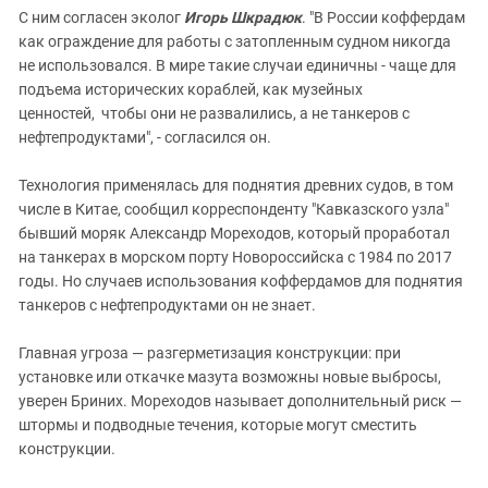
С ним согласен эколог
Игорь Шкрадюк
. "В России коффердам
как ограждение для работы с затопленным судном никогда
не использовался. В мире такие случаи единичны - чаще для
подъема исторических кораблей, как музейных
ценностей, чтобы они не развалились, а не танкеров с
нефтепродуктами", - согласился он.
Технология применялась для поднятия древних судов, в том
числе в Китае, сообщил корреспонденту "Кавказского узла"
бывший моряк Александр Мореходов, который проработал
на танкерах в морском порту Новороссийска с 1984 по 2017
годы. Но случаев использования коффердамов для поднятия
танкеров с нефтепродуктами он не знает.
Главная угроза — разгерметизация конструкции: при
установке или откачке мазута возможны новые выбросы,
уверен Бриних. Мореходов называет дополнительный риск —
штормы и подводные течения, которые могут сместить
конструкции.