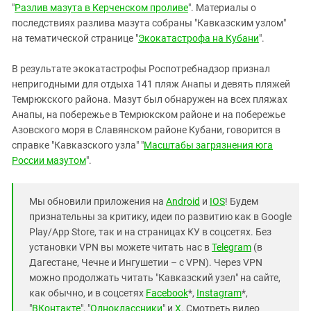
"
Разлив мазута в Керченском проливе
". Материалы о
последствиях разлива мазута собраны "Кавказским узлом"
на тематической странице "
Экокатастрофа на Кубани
".
В результате экокатастрофы Роспотребнадзор признал
непригодными для отдыха 141 пляж Анапы и девять пляжей
Темрюкского района. Мазут был обнаружен на всех пляжах
Анапы, на побережье в Темрюкском районе и на побережье
Азовского моря в Славянском районе Кубани, говорится в
справке "Кавказского узла" "
Масштабы загрязнения юга
России мазутом
".
Мы обновили приложения на
Android
и
IOS
! Будем
признательны за критику, идеи по развитию как в Google
Play/App Store, так и на страницах КУ в соцсетях. Без
установки VPN вы можете читать нас в
Telegram
(в
Дагестане, Чечне и Ингушетии – с VPN). Через VPN
можно продолжать читать "Кавказский узел" на сайте,
как обычно, и в соцсетях
Facebook
*,
Instagram
*,
"
ВКонтакте
", "
Одноклассники
" и
X
. Смотреть видео