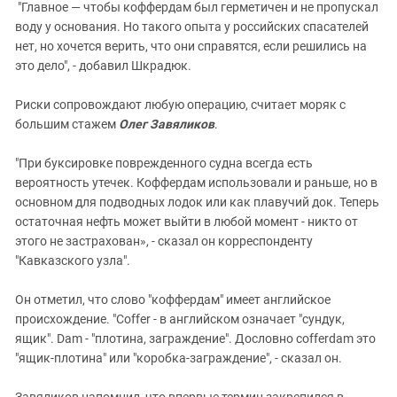
"Главное — чтобы коффердам был герметичен и не пропускал
воду у основания. Но такого опыта у российских спасателей
нет, но хочется верить, что они справятся, если решились на
это дело", - добавил Шкрадюк.
Риски сопровождают любую операцию, считает моряк с
большим стажем
Олег Завяликов
.
"При буксировке поврежденного судна всегда есть
вероятность утечек. Коффердам использовали и раньше, но в
основном для подводных лодок или как плавучий док. Теперь
остаточная нефть может выйти в любой момент - никто от
этого не застрахован», - сказал он корреспонденту
"Кавказского узла".
Он отметил, что слово "коффердам" имеет английское
происхождение. "Coffer - в английском означает "сундук,
ящик". Dam - "плотина, заграждение". Дословно cofferdam это
"ящик-плотина" или "коробка-заграждение", - сказал он.
Завяликов напомнил, что впервые термин закрепился в