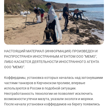
ЗАСТАВЛЯЕТ
Дагестан
КАВКАЗ ЗА ПАЛЕСТИНУ
Ингушетия
ИНАКОМЫСЛИЕ В ЧЕЧНЕ
Кабардино-Балкария
ПРЕСЛЕДОВАНИЕ АКТИВИСТОВ
МОБИЛИЗАЦИЯ И ПРОТЕСТЫ
Калмыкия
Карачаево-Черкесия
Краснодарский край
Нагорный Карабах
НАСТОЯЩИЙ МАТЕРИАЛ (ИНФОРМАЦИЯ) ПРОИЗВЕДЕН И
РАСПРОСТРАНЕН ИНОСТРАННЫМ АГЕНТОМ ООО "МЕМО",
Российская Федерация
ЛИБО КАСАЕТСЯ ДЕЯТЕЛЬНОСТИ ИНОСТРАННОГО АГЕНТА
Ростовская область
ООО "МЕМО".
Северная Осетия - Алания
Коффердамы, установка которых началась над затонувшими
СКФО
частями танкеров в Керченском проливе, впервые
Ставропольский край
используются в России в подобной ситуации.
Неотработанность технологии не позволяет исключить
Чечня
возможности утечки мазута, указали экологи и моряки.
Южная Осетия
После начала установки коффердамов на берегу появились