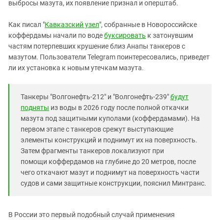
Южный Кавказ
выбросы мазута, их появление признал и оперштаб.
ЮФО
Как писал "
Кавказский узел
", собранные в Новороссийске
коффердамы начали по воде
буксировать
к затонувшим
частям потерпевших крушение близ Анапы танкеров с
мазутом. Пользователи Telegram поинтересовались, приведет
ли их установка к новым утечкам мазута.
Танкеры "Волгонефть-212" и "Волгонефть-239"
будут
подняты
из воды в 2026 году после полной откачки
мазута под защитными куполами (коффердамами). На
первом этапе с танкеров срежут выступающие
элементы конструкций и поднимут их на поверхность.
Затем фрагменты танкеров локализуют при
помощи коффердамов на глубине до 20 метров, после
чего откачают мазут и поднимут на поверхность части
судов и сами защитные конструкции, пояснил Минтранс.
В России это первый подобный случай применения