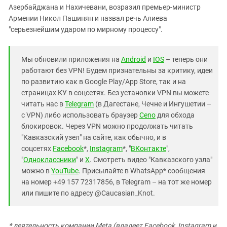
Азербайджана и Нахичевани, возразил премьер-министр
Армении Никол Пашинян и назвал речь Алиева
"серьезнейшим ударом по мирному процессу".
Мы обновили приложения на
Android
и
IOS
– теперь они
работают без VPN! Будем признательны за критику, идеи
по развитию как в Google Play/App Store, так и на
страницах КУ в соцсетях. Без установки VPN вы можете
читать нас в
Telegram
(в Дагестане, Чечне и Ингушетии –
с VPN) либо использовать браузер
Ceno
для обхода
блокировок. Через VPN можно продолжать читать
"Кавказский узел" на сайте, как обычно, и в
соцсетях
Facebook
*,
Instagram
*, "
ВКонтакте
",
"
Одноклассники
" и
X
. Смотреть видео "Кавказского узла"
можно в
YouTube
. Присылайте в WhatsApp* сообщения
на номер +49 157 72317856, в Telegram – на тот же номер
или пишите по адресу @Caucasian_Knot.
* деятельность компании Meta (владеет Facebook, Instagram и