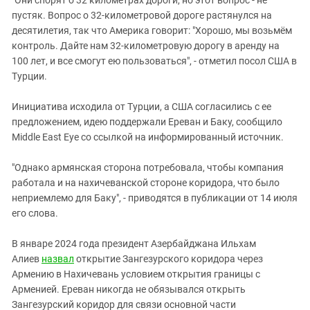
пустяк. Вопрос о 32-километровой дороге растянулся на
десятилетия, так что Америка говорит: "Хорошо, мы возьмём
контроль. Дайте нам 32-километровую дорогу в аренду на
100 лет, и все смогут ею пользоваться", - отметил посол США в
Турции.
Инициатива исходила от Турции, а США согласились с ее
предложением, идею поддержали Ереван и Баку, сообщило
Middle East Eye со ссылкой на информированный источник.
"Однако армянская сторона потребовала, чтобы компания
работала и на нахичеванской стороне коридора, что было
неприемлемо для Баку", - приводятся в публикации от 14 июля
его слова.
В январе 2024 года президент Азербайджана Ильхам
Алиев
назвал
открытие Зангезурского коридора через
Армению в Нахичевань условием открытия границы с
Арменией. Ереван никогда не обязывался открыть
Зангезурский коридор для связи основной части