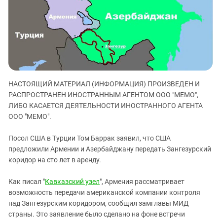
ЗАСТАВЛЯЕТ
Дагестан
КАВКАЗ ЗА ПАЛЕСТИНУ
Ингушетия
ИНАКОМЫСЛИЕ В ЧЕЧНЕ
Кабардино-Балкария
ПРЕСЛЕДОВАНИЕ АКТИВИСТОВ
МОБИЛИЗАЦИЯ И ПРОТЕСТЫ
Калмыкия
Карачаево-Черкесия
НАСТОЯЩИЙ МАТЕРИАЛ (ИНФОРМАЦИЯ) ПРОИЗВЕДЕН И
Краснодарский край
РАСПРОСТРАНЕН ИНОСТРАННЫМ АГЕНТОМ ООО "МЕМО",
Нагорный Карабах
ЛИБО КАСАЕТСЯ ДЕЯТЕЛЬНОСТИ ИНОСТРАННОГО АГЕНТА
Российская Федерация
ООО "МЕМО".
Ростовская область
Посол США в Турции Том Баррак заявил, что США
Северная Осетия - Алания
предложили Армении и Азербайджану передать Зангезурский
коридор на сто лет в аренду.
СКФО
Ставропольский край
Как писал "
Кавказский узел
", Армения рассматривает
Чечня
возможность передачи американской компании контроля
над Зангезурским коридором, сообщил замглавы МИД
Южная Осетия
страны. Это заявление было сделано на фоне встречи