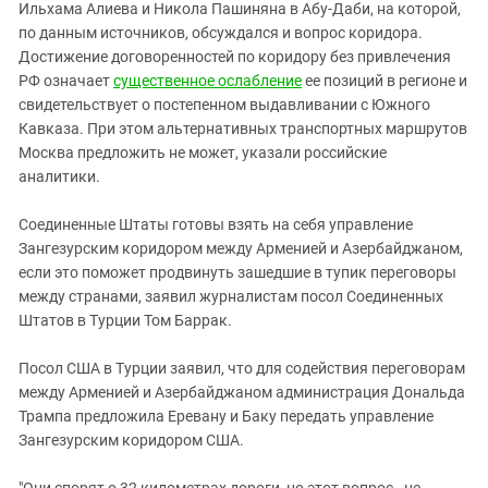
Южный Кавказ
Ильхама Алиева и Никола Пашиняна в Абу-Даби, на которой,
по данным источников, обсуждался и вопрос коридора.
ЮФО
Достижение договоренностей по коридору без привлечения
РФ означает
существенное ослабление
ее позиций в регионе и
свидетельствует о постепенном выдавливании с Южного
Кавказа. При этом альтернативных транспортных маршрутов
Москва предложить не может, указали российские
аналитики.
Соединенные Штаты готовы взять на себя управление
Зангезурским коридором между Арменией и Азербайджаном,
если это поможет продвинуть зашедшие в тупик переговоры
между странами, заявил журналистам посол Соединенных
Штатов в Турции Том Баррак.
Посол США в Турции заявил, что для содействия переговорам
между Арменией и Азербайджаном администрация Дональда
Трампа предложила Еревану и Баку передать управление
Зангезурским коридором США.
"Они спорят о 32 километрах дороги, но этот вопрос - не