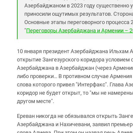
Азербайджаном в 2023 году существенно ус
приносили ощутимых результатов. Сторона
Основные этапы переговорного процесса 2
"
Переговоры Азербайджана и Армении – 2
10 января президент Азербайджана Ильхам А
открытие Зангезурского коридора условием о
Азербайджана в Азербайджан (через Армению
либо проверки… В противном случае Армения н
слова которого привел "Интерфакс". Глава А
коридор не будет открыт, то "мы не намерен
другом месте".
Ереван никогда не обязывался открыть Занге
Азербайджана и Нахичевани, заявил премье
слова Алиева. При этом он назвал речь Алие