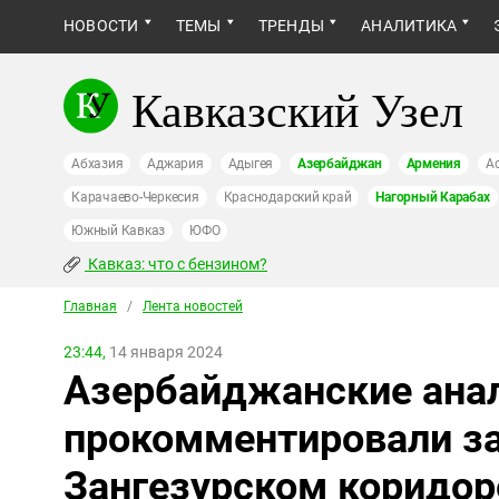
НОВОСТИ
ТЕМЫ
ТРЕНДЫ
АНАЛИТИКА
Кавказский Узел
Абхазия
Аджария
Адыгея
Азербайджан
Армения
А
Карачаево-Черкесия
Краснодарский край
Нагорный Карабах
Южный Кавказ
ЮФО
Кавказ: что с бензином?
Главная
/
Лента новостей
23:44,
14 января 2024
Азербайджанские ана
прокомментировали за
Зангезурском коридор