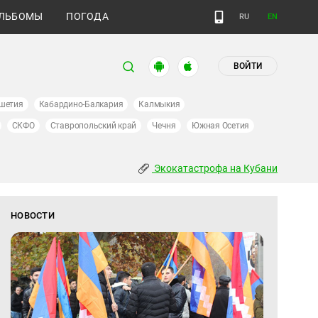
ЛЬБОМЫ
ПОГОДА
RU
EN
ВОЙТИ
шетия
Кабардино-Балкария
Калмыкия
СКФО
Ставропольский край
Чечня
Южная Осетия
Экокатастрофа на Кубани
НОВОСТИ