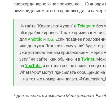
сверхординарного не произошло... 10 января
ними видением итогов прошлых дел и намерен
Читайте "Кавказский узел" в
Telegram
без 
обхода блокировок. Также призываем чит
для
Android
и
IOS
. Если позднее приложение
или доступ к "Кавказскому узлу" будет ог
уже установленным приложением. Через V
узел" на сайте, как обычно, и в
Twitter
. Мож
на
YouTube
и оставаться на связи в соцсетя
WhatsApp* могут присылать сообщения на 
– на тот же номер или писать @Caucasian_
* деятельность компании Meta (владеет Faceb