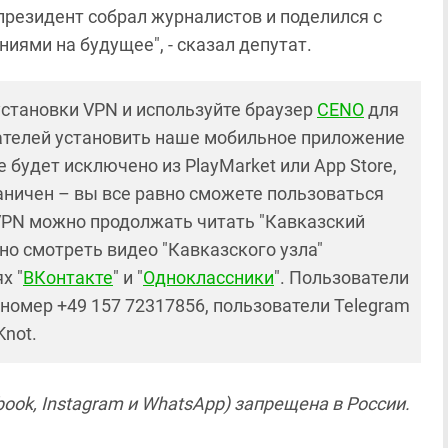
 президент собрал журналистов и поделился с
иями на будущее", - сказал депутат.
установки VPN и используйте браузер
CENO
для
ателей установить наше мобильное приложение
 будет исключено из PlayMarket или App Store,
раничен – вы все равно сможете пользоваться
PN можно продолжать читать "Кавказский
но смотреть видео "Кавказского узла"
х "
ВКонтакте
" и "
Одноклассники
". Пользователи
номер +49 157 72317856, пользователи Telegram
Knot.
ook, Instagram и WhatsApp) запрещена в России.