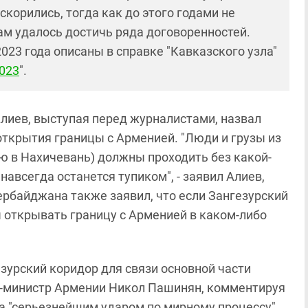
корились, тогда как до этого годами не
м удалось достичь ряда договоренностей.
023 года описаны в справке "Кавказского узла"
023
".
лиев, выступая перед журналистами, назвал
ткрытия границы с Арменией. "Люди и грузы из
 в Нахичевань) должны проходить без какой-
авсегда останется тупиком", - заявил Алиев,
зербайджана также заявил, что если Зангезурский
ы открывать границу с Арменией в каком-либо
зурский коридор для связи основной части
р-министр Армении Никол Пашинян, комментируя
ва "серьезнейшим ударом по мирному процессу".