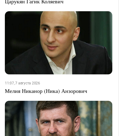
Царукян Гагик Коляевич
11:07, 7 августа 2026
Мелия Никанор (Ника) Анзорович