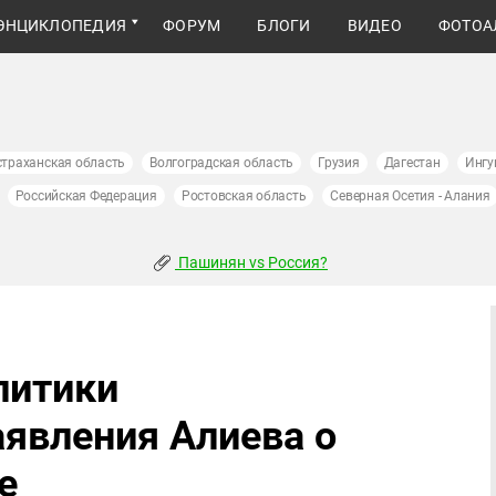
ЭНЦИКЛОПЕДИЯ
ФОРУМ
БЛОГИ
ВИДЕО
ФОТОА
страханская область
Волгоградская область
Грузия
Дагестан
Ингу
Российская Федерация
Ростовская область
Северная Осетия - Алания
Пашинян vs Россия?
литики
явления Алиева о
е