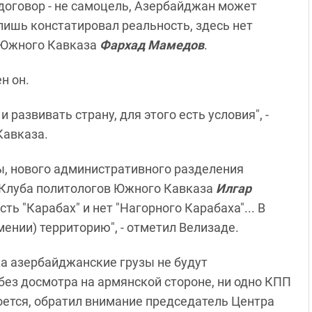
договор - не самоцель, Азербайджан может
лишь констатировал реальность, здесь нет
й Южного Кавказа
Фархад Мамедов
.
н он.
развивать страну, для этого есть условия", -
Кавказа.
ы, нового административного разделения
 Клуба политологов Южного Кавказа
Илгар
сть "Карабах" и нет "Нагорного Карабаха"... В
мении) территорию", - отметил Велизаде.
пока азербайджанские грузы не будут
ез досмотра на армянской стороне, ни одно КПП
оется, обратил внимание председатель Центра