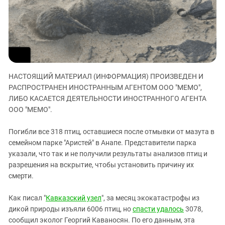
ЗАСТАВЛЯЕТ
Дагестан
КАВКАЗ ЗА ПАЛЕСТИНУ
Ингушетия
ИНАКОМЫСЛИЕ В ЧЕЧНЕ
Кабардино-Балкария
ПРЕСЛЕДОВАНИЕ АКТИВИСТОВ
МОБИЛИЗАЦИЯ И ПРОТЕСТЫ
Калмыкия
Карачаево-Черкесия
НАСТОЯЩИЙ МАТЕРИАЛ (ИНФОРМАЦИЯ) ПРОИЗВЕДЕН И
Краснодарский край
РАСПРОСТРАНЕН ИНОСТРАННЫМ АГЕНТОМ ООО "МЕМО",
ЛИБО КАСАЕТСЯ ДЕЯТЕЛЬНОСТИ ИНОСТРАННОГО АГЕНТА
Нагорный Карабах
ООО "МЕМО".
Российская Федерация
Погибли все 318 птиц, оставшиеся после отмывки от мазута в
Ростовская область
семейном парке "Аристей" в Анапе. Представители парка
Северная Осетия - Алания
указали, что так и не получили результаты анализов птиц и
СКФО
разрешения на вскрытие, чтобы установить причину их
смерти.
Ставропольский край
Чечня
Как писал "
Кавказский узел
", за месяц экокатастрофы из
дикой природы изъяли 6006 птиц, но
спасти удалось
3078,
Южная Осетия
сообщил эколог Георгий Каваносян. По его данным, эта