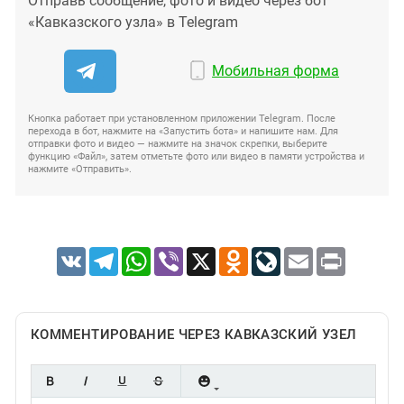
Отправь сообщение, фото и видео через бот
«Кавказского узла» в Telegram
Мобильная форма
Кнопка работает при установленном приложении Telegram. После
перехода в бот, нажмите на «Запустить бота» и напишите нам. Для
отправки фото и видео — нажмите на значок скрепки, выберите
функцию «Файл», затем отметьте фото или видео в памяти устройства и
нажмите «Отправить».
VK
Telegram
WhatsApp
Viber
X
Odnoklassniki
LiveJournal
Email
Print
КОММЕНТИРОВАНИЕ ЧЕРЕЗ КАВКАЗСКИЙ УЗЕЛ