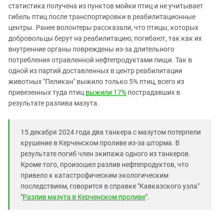
Южный Кавказ
статистика получена из пунктов мойки птиц и не учитывает
гибель птиц после транспортировки в реабилитационные
ЮФО
центры. Ранее волонтеры рассказали, что птицы, которых
добровольцы берут на реабилитацию, погибают, так как их
внутренние органы повреждены из-за длительного
потребления отравленной нефтепродуктами пищи. Так в
одной из партий доставленных в центр реабилитации
животных "Пеликан" выжило только 5% птиц, всего из
привезенных туда птиц
выжили 17%
пострадавших в
результате разлива мазута.
15 декабря 2024 года два танкера с мазутом потерпели
крушение в Керченском проливе из-за шторма. В
результате погиб член экипажа одного из танкеров.
Кроме того, произошел разлив нефтепродуктов, что
привело к катастрофическим экологическим
последствиям, говорится в справке "Кавказского узла"
"
Разлив мазута в Керченском проливе
".