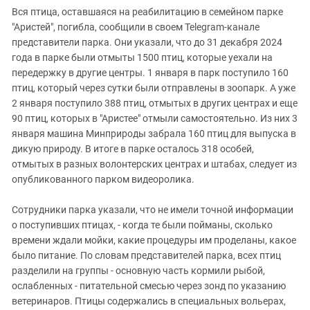
Вся птица, оставшаяся на реабилитацию в семейном парке
"Аристей", погибла, сообщили в своем Telegram-канале
представители парка. Они указали, что до 31 декабря 2024
года в парке были отмыты 1500 птиц, которые уехали на
передержку в другие центры. 1 января в парк поступило 160
птиц, который через сутки были отправлены в зоопарк. А уже
2 января поступило 388 птиц, отмытых в других центрах и еще
90 птиц, которых в "Аристее" отмыли самостоятельно. Из них 3
января машина Минприроды забрала 160 птиц для выпуска в
дикую природу. В итоге в парке осталось 318 особей,
отмытых в разных волонтерских центрах и штабах, следует из
опубликованного парком видеоролика.
Сотрудники парка указали, что не имели точной информации
о поступивших птицах, - когда те были пойманы, сколько
времени ждали мойки, какие процедуры им проделаны, какое
было питание. По словам представителей парка, всех птиц
разделили на группы - основную часть кормили рыбой,
ослабленных - питательной смесью через зонд по указанию
ветеринаров. Птицы содержались в специальных вольерах,