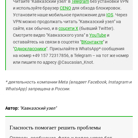
Читайте "Кавказский узел" в
Telegram
без установки VPN
и используйте браузер
CENO
для обхода блокировок.
Установите наше мобильное приложение для
IOS
. Через
VPN можно продолжать читать "Кавказский узел" на
сайте, как обычно, и в
соцсети X
(бывший Twitter).
Смотрите видео "Кавказского узла" в
YouTube
и
оставайтесь на связи в соцсетях "
ВКонтакте
" и
"
Одноклассники
". Присылайте в WhatsApp* сообщения
на номер +49 157 72317856, в Telegram – на тот же номер
или пишите по адресу @Caucasian_Knot.
* деятельность компании Meta (владеет Facebook, Instagram и
WhatsApp) запрещена в России.
Автор:
"Кавказский узел"
Гласность помогает решить проблемы