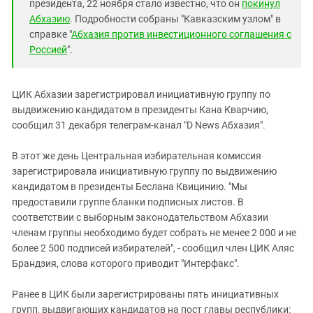
Южный Кавказ
президента, 22 ноября стало известно, что он
покинул
Абхазию
. Подробности собраны "Кавказским узлом" в
ЮФО
справке "
Абхазия против инвестиционного соглашения с
Россией
".
ЦИК Абхазии зарегистрировал инициативную группу по
выдвижению кандидатом в президенты Кана Кварчию,
сообщил 31 декабря телеграм-канал "D News Абхазия".
В этот же день Центральная избирательная комиссия
зарегистрировала инициативную группу по выдвижению
кандидатом в президенты Беслана Квицинию. "Мы
предоставили группе бланки подписных листов. В
соответствии с выборным законодательством Абхазии
членам группы необходимо будет собрать не менее 2 000 и не
более 2 500 подписей избирателей", - сообщил член ЦИК Аляс
Брандзия, слова которого приводит "Интерфакс".
Ранее в ЦИК были зарегистрированы пять инициативных
групп, выдвигающих кандидатов на пост главы республики: