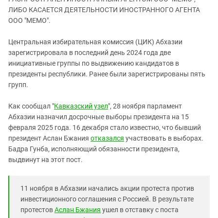
ЗАСТАВЛЯЕТ
Дагестан
ЛИБО КАСАЕТСЯ ДЕЯТЕЛЬНОСТИ ИНОСТРАННОГО АГЕНТА
КАВКАЗ ЗА ПАЛЕСТИНУ
ООО "МЕМО".
Ингушетия
ИНАКОМЫСЛИЕ В ЧЕЧНЕ
Кабардино-Балкария
ПРЕСЛЕДОВАНИЕ АКТИВИСТОВ
Центральная избирательная комиссия (ЦИК) Абхазии
МОБИЛИЗАЦИЯ И ПРОТЕСТЫ
зарегистрировала в последний день 2024 года две
Калмыкия
инициативные группы по выдвижению кандидатов в
Карачаево-Черкесия
президенты республики. Ранее были зарегистрированы пять
Краснодарский край
групп.
Нагорный Карабах
Как сообщал "
Кавказский узел
", 28 ноября парламент
Российская Федерация
Абхазии назначил досрочные выборы президента на 15
февраля 2025 года. 16 декабря стало известно, что бывший
Ростовская область
президент Аслан Бжания
отказался
участвовать в выборах.
Северная Осетия - Алания
Бадра Гунба, исполняющий обязанности президента,
СКФО
выдвинут на этот пост.
Ставропольский край
11 ноября в Абхазии начались акции протеста против
Чечня
инвестиционного соглашения с Россией. В результате
Южная Осетия
протестов
Аслан Бжания
ушел в отставку с поста