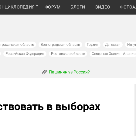
ЭНЦИКЛОПЕДИЯ
ФОРУМ
БЛОГИ
ВИДЕО
ФОТОА
траханская область
Волгоградская область
Грузия
Дагестан
Ингу
Российская Федерация
Ростовская область
Северная Осетия - Алания
Пашинян vs Россия?
ствовать в выборах