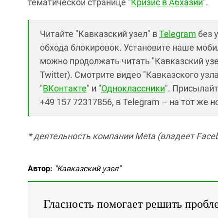
тематической странице "
Кризис в Абхазии
".
Читайте "Кавказский узел" в
Telegram
без 
обхода блокировок. Установите наше моб
можно продолжать читать "Кавказский узел"
Twitter). Смотрите видео "Кавказского узла
"
ВКонтакте
" и "
Одноклассники
". Присылай
+49 157 72317856, в Telegram – на тот же 
* деятельность компании Meta (владеет Faceb
Автор:
"Кавказский узел"
Гласность помогает решить пробл