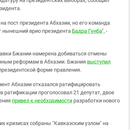
идатуру на президентских выборах, сообщил
зидента.
на пост президента Абхазии, но его команда
ет нынешний врио президента
Бадра Гунба
", -
ставки Бжании намерена добиваться отмены
онным реформам в Абхазии. Бжания
выступил
президентской форме правления.
мент Абхазии отказался ратифицировать
в ратификации проголосовал 21 депутат, двое
шения
привел к необходимости
разработки нового
их кризисах собраны "Кавказским узлом" на