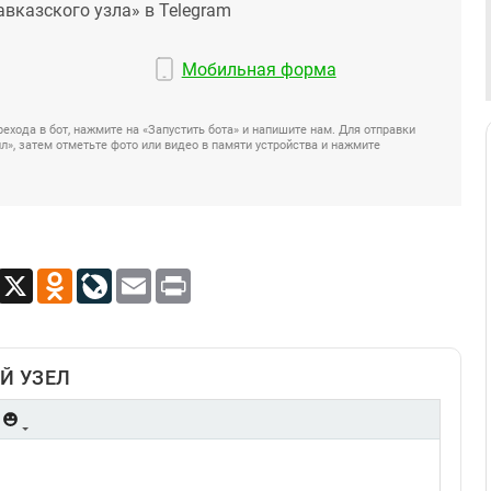
авказского узла» в Telegram
Мобильная форма
ехода в бот, нажмите на «Запустить бота» и напишите нам. Для отправки
», затем отметьте фото или видео в памяти устройства и нажмите
App
Viber
X
Odnoklassniki
LiveJournal
Email
Print
Й УЗЕЛ