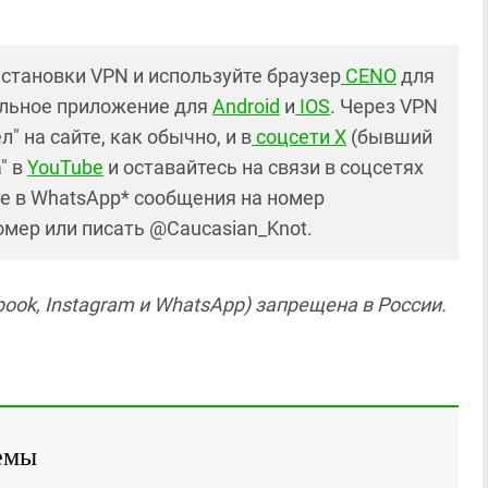
установки VPN и используйте браузер
CENO
для
ильное приложение для
Android
и
IOS
. Через VPN
 на сайте, как обычно, и в
соцсети X
(бывший
" в
YouTube
и оставайтесь на связи в соцсетях
те в WhatsApp* сообщения на номер
номер или писать @Caucasian_Knot.
ook, Instagram и WhatsApp) запрещена в России.
емы