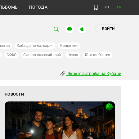
ЛЬБОМЫ
ПОГОДА
RU
EN
ВОЙТИ
шетия
Кабардино-Балкария
Калмыкия
СКФО
Ставропольский край
Чечня
Южная Осетия
Экокатастрофа на Кубани
НОВОСТИ