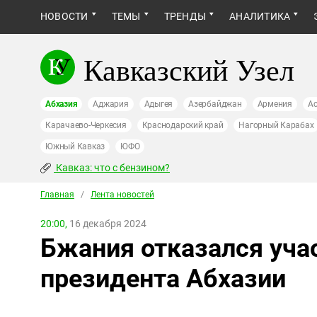
НОВОСТИ
ТЕМЫ
ТРЕНДЫ
АНАЛИТИКА
Кавказский Узел
Абхазия
Аджария
Адыгея
Азербайджан
Армения
Ас
Карачаево-Черкесия
Краснодарский край
Нагорный Карабах
Южный Кавказ
ЮФО
Кавказ: что с бензином?
Главная
/
Лента новостей
20:00,
16 декабря 2024
Бжания отказался уча
президента Абхазии