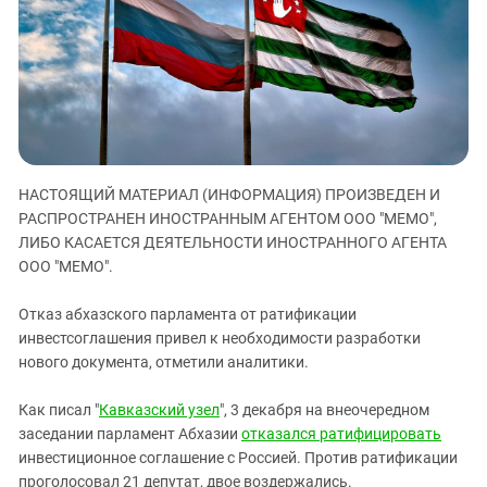
ЗАСТАВЛЯЕТ
Дагестан
КАВКАЗ ЗА ПАЛЕСТИНУ
Ингушетия
ИНАКОМЫСЛИЕ В ЧЕЧНЕ
Кабардино-Балкария
ПРЕСЛЕДОВАНИЕ АКТИВИСТОВ
МОБИЛИЗАЦИЯ И ПРОТЕСТЫ
Калмыкия
Карачаево-Черкесия
Краснодарский край
НАСТОЯЩИЙ МАТЕРИАЛ (ИНФОРМАЦИЯ) ПРОИЗВЕДЕН И
РАСПРОСТРАНЕН ИНОСТРАННЫМ АГЕНТОМ ООО "МЕМО",
Нагорный Карабах
ЛИБО КАСАЕТСЯ ДЕЯТЕЛЬНОСТИ ИНОСТРАННОГО АГЕНТА
Российская Федерация
ООО "МЕМО".
Ростовская область
Отказ абхазского парламента от ратификации
Северная Осетия - Алания
инвестсоглашения привел к необходимости разработки
СКФО
нового документа, отметили аналитики.
Ставропольский край
Как писал "
Кавказский узел
", 3 декабря на внеочередном
Чечня
заседании парламент Абхазии
отказался ратифицировать
Южная Осетия
инвестиционное соглашение с Россией. Против ратификации
проголосовал 21 депутат, двое воздержались.