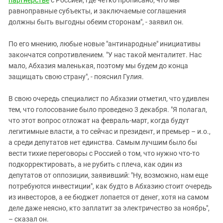
партнерстве
с Россией, где четко прописано, что мы
равноправные субъекты, и заключаемые соглашения
должны быть выгодны обеим сторонам", - заявил он.
По его мнению, любые новые "антинародные" инициативы
закончатся сопротивлением. "У нас такой менталитет. Нас
мало, Абхазия маленькая, поэтому мы будем до конца
защищать свою страну", - пояснил Гулия.
В свою очередь специалист по Абхазии отметил, что удивлен
тем, что голосование было проведено 3 декабря. "Я полагал,
что этот вопрос отложат на февраль-март, когда будут
легитимные власти, а то сейчас и президент, и премьер – и.о.,
а среди депутатов нет единства. Самым лучшим было бы
вести тихие переговоры с Россией о том, что нужно что-то
подкорректировать, а не рубить с плеча, как один из
депутатов от оппозиции, заявивший: "Ну, возможно, нам еще
потребуются инвестиции", как будто в Абхазию стоит очередь
из инвесторов, а ее бюджет лопается от денег, хотя на самом
деле даже неясно, кто заплатит за электричество за ноябрь",
– сказал он.