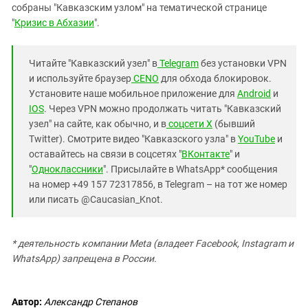
собраны "Кавказским узлом" на тематической странице
"
Кризис в Абхазии
".
Читайте "Кавказский узел" в
Telegram
без установки VPN
и используйте браузер
CENO
для обхода блокировок.
Установите наше мобильное приложение для
Android
и
IOS
. Через VPN можно продолжать читать "Кавказский
узел" на сайте, как обычно, и в
соцсети X
(бывший
Twitter). Смотрите видео "Кавказского узла" в
YouTube
и
оставайтесь на связи в соцсетях "
ВКонтакте
" и
"
Одноклассники
". Присылайте в WhatsApp* сообщения
на номер +49 157 72317856, в Telegram – на тот же номер
или писать @Caucasian_Knot.
* деятельность компании Meta (владеет Facebook, Instagram и
WhatsApp) запрещена в России.
Автор:
Александр Степанов