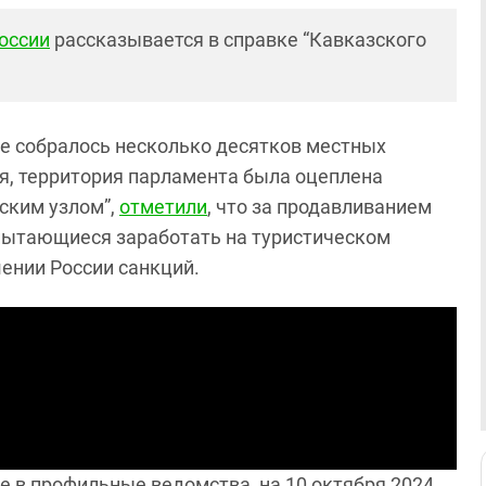
оссии
рассказывается в справке “Кавказского
ме собралось несколько десятков местных
я, территория парламента была оцеплена
ским узлом”,
отметили
, что за продавливанием
 пытающиеся заработать на туристическом
шении России санкций.
 в профильные ведомства, на 10 октября 2024