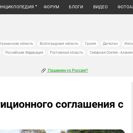
ЭНЦИКЛОПЕДИЯ
ФОРУМ
БЛОГИ
ВИДЕО
ФОТОА
траханская область
Волгоградская область
Грузия
Дагестан
Ингу
Российская Федерация
Ростовская область
Северная Осетия - Алания
Пашинян vs Россия?
тиционного соглашения с