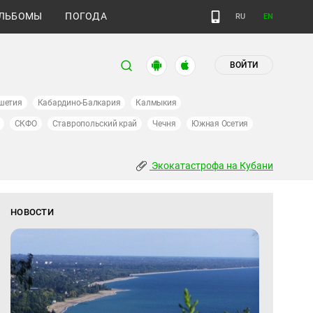
ЛЬБОМЫ
ПОГОДА
RU
EN
ВОЙТИ
шетия
Кабардино-Балкария
Калмыкия
СКФО
Ставропольский край
Чечня
Южная Осетия
Экокатастрофа на Кубани
НОВОСТИ