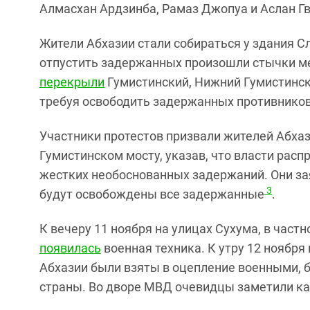
Алмасхан Ардзинба, Рамаз Джопуа и Аслан Гв
Жители Абхазии стали собираться у здания С
отпустить задержанных произошли стычки м
перекрыли
Гумистинский, Нижний Гумистинск
требуя освободить задержанных противников
Участники протестов призвали жителей Абха
Гумистинском мосту, указав, что власти рас
жестких необоснованных задержаний. Они зая
3
будут освобождены все задержанные
.
К вечеру 11 ноября на улицах Сухума, в част
появилась
военная техника. К утру 12 ноября
Абхазии были взяты в оцепление военными, 
страны. Во дворе МВД очевидцы заметили к