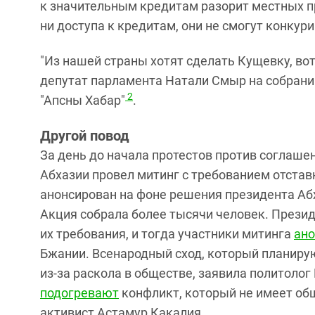
к значительным кредитам разорит местных пр
ни доступа к кредитам, они не смогут конкур
"Из нашей страны хотят сделать Кущевку, вот
депутат парламента Натали Смыр на собрании
2
"Апсны Хабар"
.
Другой повод
За день до начала протестов против соглаше
Абхазии провел митинг с требованием отста
анонсирован на фоне решения президента Абх
Акция собрала более тысячи человек. Прези
их требования, и тогда участники митинга
ано
Бжании. Всенародный сход, который планиру
из-за раскола в обществе, заявила политолог
подогревают
конфликт, который не имеет общ
активист Астамур Какалия.