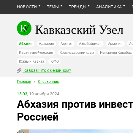
НОВОСТИ
ТЕМЫ
ТРЕНДЫ
АНАЛИТИКА
Кавказский Узел
Абхазия
Аджария
Адыгея
Азербайджан
Армения
Ас
Карачаево-Черкесия
Краснодарский край
Нагорный Карабах
Южный Кавказ
ЮФО
Кавказ: что с бензином?
Главная
/
Справочник
15:03,
19 ноября 2024
Абхазия против инвес
Россией