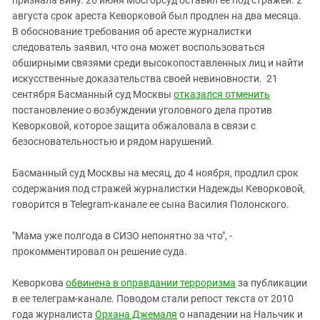
Южный Кавказ
августа срок ареста Кеворковой был продлен на два месяца.
ЮФО
В обоснование требования об аресте журналистки
следователь заявил, что она может воспользоваться
обширными связями среди высокопоставленных лиц и найти
искусственные доказательства своей невиновности. 21
сентября Басманный суд Москвы
отказался отменить
постановление о возбуждении уголовного дела против
Кеворковой, которое защита обжаловала в связи с
безосновательностью и рядом нарушений.
Басманный суд Москвы на месяц, до 4 ноября, продлил срок
содержания под стражей журналистки Надежды Кеворковой,
говорится в Telegram-канале ее сына Василия Полонского.
"Мама уже полгода в СИЗО непонятно за что", -
прокомментировал он решение суда.
Кеворкова
обвинена в оправдании терроризма
за публикации
в ее телеграм-канале. Поводом стали репост текста от 2010
года журналиста
Орхана Джемаля
о нападении на Нальчик и