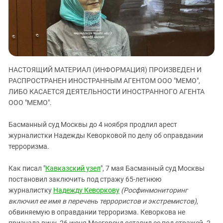
ЗАСТАВЛЯЕТ
Дагестан
КАВКАЗ ЗА ПАЛЕСТИНУ
Ингушетия
ИНАКОМЫСЛИЕ В ЧЕЧНЕ
Кабардино-Балкария
ПРЕСЛЕДОВАНИЕ АКТИВИСТОВ
МОБИЛИЗАЦИЯ И ПРОТЕСТЫ
Калмыкия
НАСТОЯЩИЙ МАТЕРИАЛ (ИНФОРМАЦИЯ) ПРОИЗВЕДЕН И
Карачаево-Черкесия
РАСПРОСТРАНЕН ИНОСТРАННЫМ АГЕНТОМ ООО "МЕМО",
Краснодарский край
ЛИБО КАСАЕТСЯ ДЕЯТЕЛЬНОСТИ ИНОСТРАННОГО АГЕНТА
Нагорный Карабах
ООО "МЕМО".
Российская Федерация
Басманный суд Москвы до 4 ноября продлил арест
Ростовская область
журналистки Надежды Кеворковой по делу об оправдании
терроризма.
Северная Осетия - Алания
СКФО
Как писал "
Кавказский узел
", 7 мая Басманный суд Москвы
Ставропольский край
постановил заключить под стражу 65-летнюю
журналистку
Надежду Кеворкову
(Росфинмониторинг
Чечня
включил ее имя в перечень террористов и экстремистов)
,
Южная Осетия
обвиняемую в оправдании терроризма. Кеворкова не
признала вину. 26 июня Мосгорсуд оставил ее под стражей. 2