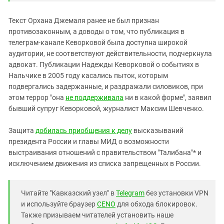
Текст Орхана Джемаля ранее не был признан
противозаконным, а доводы о том, что публикация в
телеграм-канале Кеворковой была доступна широкой
аудитории, не соответствуют действительности, подчеркнула
адвокат. Публикации Надежды Кеворковой о событиях в
Нальчике в 2005 году касались пыток, которым
подвергались задержанные, и раздражали силовиков, при
этом террор "она
не поддерживала
ни в какой форме", заявил
бывший супруг Кеворковой, журналист Максим Шевченко.
Защита
добилась приобщения к делу
высказываний
президента России и главы МИД о возможности
выстраивания отношений с правительством "Талибана"* и
исключением движения из списка запрещенных в России.
Читайте "Кавказский узел" в
Telegram
без установки VPN
и используйте браузер
CENO
для обхода блокировок.
Также призываем читателей установить наше