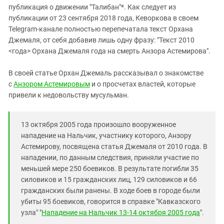
публикация о движении "Талибан"*. Как следует из
публикации от 23 сентября 2018 года, Кеворкова в своем
Telegram-канале полностью перепечатала текст Орхана
Джемаля, от себя добавив лишь одну фразу: "Текст 2010
<года> Орхана Джемаля года на смерть Анзора Астемирова".
В своей статье Орхан Джемаль рассказывал о знакомстве
с
Анзором Астемировым
и о просчетах властей, которые
привели к недовольству мусульман.
13 октября 2005 года произошло вооруженное
нападение на Нальчик, участнику которого, Анзору
Астемирову, посвящена статья Джемаля от 2010 года. В
нападении, по данным следствия, приняли участие по
меньшей мере 250 боевиков. В результате погибли 35
силовиков и 15 гражданских лиц, 129 силовиков и 66
гражданских были ранены. В ходе боев в городе были
убиты 95 боевиков, говорится в справке "Кавказского
узла" "
Нападение на Нальчик 13-14 октября 2005 года
".