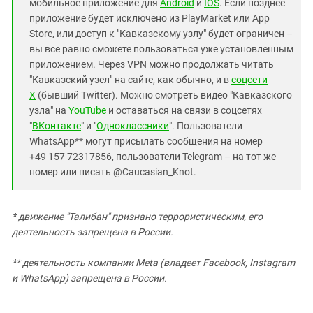
мобильное приложение для
Android
и
IOS
. Если позднее
приложение будет исключено из PlayMarket или App
Store, или доступ к "Кавказскому узлу" будет ограничен –
вы все равно сможете пользоваться уже установленным
приложением. Через VPN можно продолжать читать
"Кавказский узел" на сайте, как обычно, и в
соцсети
X
(бывший Twitter). Можно смотреть видео "Кавказского
узла" на
YouTube
и оставаться на связи в соцсетях
"
ВКонтакте
" и "
Одноклассники
". Пользователи
WhatsApp** могут присылать сообщения на номер
+49 157 72317856, пользователи Telegram – на тот же
номер или писать @Caucasian_Knot.
* движение "Талибан" признано террористическим, его
деятельность запрещена в России.
** деятельность компании Meta (владеет Facebook, Instagram
и WhatsApp) запрещена в России.