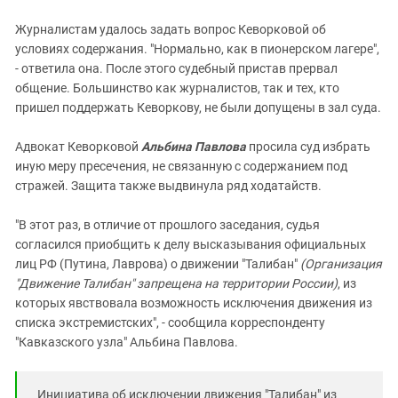
Журналистам удалось задать вопрос Кеворковой об
условиях содержания. "Нормально, как в пионерском лагере",
- ответила она. После этого судебный пристав прервал
общение. Большинство как журналистов, так и тех, кто
пришел поддержать Кеворкову, не были допущены в зал суда.
Адвокат Кеворковой
Альбина Павлова
просила суд избрать
иную меру пресечения, не связанную с содержанием под
стражей. Защита также выдвинула ряд ходатайств.
"В этот раз, в отличие от прошлого заседания, судья
согласился приобщить к делу высказывания официальных
лиц РФ (Путина, Лаврова) о движении "Талибан"
(Организация
"Движение Талибан" запрещена на территории России)
, из
которых явствовала возможность исключения движения из
списка экстремистских", - сообщила корреспонденту
"Кавказского узла" Альбина Павлова.
Инициатива об исключении движения "Талибан" из