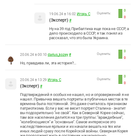
0
Оценить:
19.06.24 в 16:02
Игорь С
0
(Эксперт)
#
Ну на 39 год Прибалтика еще пока не СССР, а
дело происходило в СССР, я так понял из
рассказал, что это была Украина.
0
Оценить:
20.06.24 в 00:10
darius_kozey
#
0
Но, правдива ли, эта история?...
0
Оценить:
20.06.24 в 13:29
Игорь С
0
(Эксперт)
#
Подтверждений я особых не нашел, но и опровержений я не
нашел. Привычка вешать портреты в публичных местах в те
времена была постоянной. Это даже считалось признаком
патриотизма. Если у вас не весит портрет Сталина - знатит
вы подозрительно "не свой". Как в Северной Корее сейчас,
там все население делится на три группы: "враждебные",
"колеблющиеся" и "основные". Самое интересное это
наследственные ярлыки и их начали вешать на тех или
иных людей сразу после Корейской войны. Северная Корея
же продолжает жить в состоянии национально-