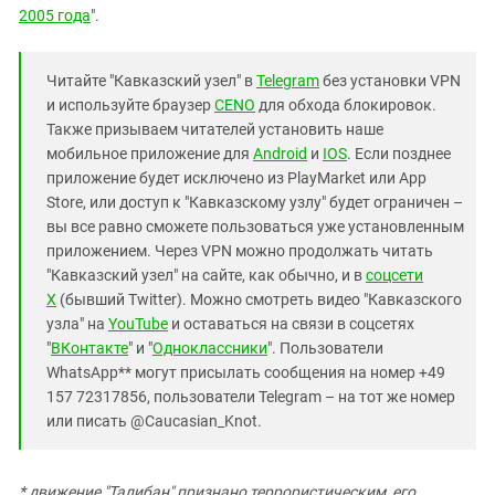
2005 года
".
Читайте "Кавказский узел" в
Telegram
без установки VPN
и используйте браузер
CENO
для обхода блокировок.
Также призываем читателей установить наше
мобильное приложение для
Android
и
IOS
. Если позднее
приложение будет исключено из PlayMarket или App
Store, или доступ к "Кавказскому узлу" будет ограничен –
вы все равно сможете пользоваться уже установленным
приложением. Через VPN можно продолжать читать
"Кавказский узел" на сайте, как обычно, и в
соцсети
X
(бывший Twitter). Можно смотреть видео "Кавказского
узла" на
YouTube
и оставаться на связи в соцсетях
"
ВКонтакте
" и "
Одноклассники
". Пользователи
WhatsApp** могут присылать сообщения на номер +49
157 72317856, пользователи Telegram – на тот же номер
или писать @Caucasian_Knot.
* движение "Талибан" признано террористическим, его