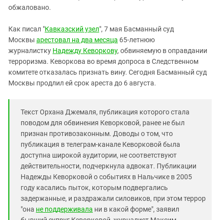
Южный Кавказ
обжаловано.
ЮФО
Как писал "
Кавказский узел
", 7 мая Басманный суд
Москвы
арестовал на два месяца
65-летнюю
журналистку
Надежду Кеворкову
, обвиняемую в оправдании
терроризма. Кеворкова во время допроса в Следственном
комитете отказалась признать вину. Сегодня Басманный суд
Москвы продлил ей срок ареста до 6 августа.
Текст Орхана Джемаля, публикация которого стала
поводом для обвинения Кеворковой, ранее не был
признан противозаконным. Доводы о том, что
публикация в телеграм-канале Кеворковой была
доступна широкой аудитории, не соответствуют
действительности, подчеркнула адвокат. Публикации
Надежды Кеворковой о событиях в Нальчике в 2005
году касались пыток, которым подвергались
задержанные, и раздражали силовиков, при этом террор
"она
не поддерживала
ни в какой форме", заявил
бывший супруг Кеворковой, журналист Максим