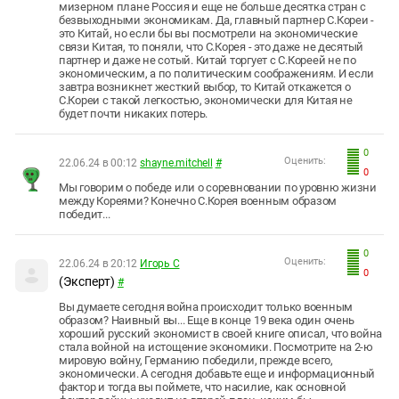
мизерном плане Россия и еще не больше десятка стран с
безвыходными экономикам. Да, главный партнер С.Кореи -
это Китай, но если бы вы посмотрели на экономические
связи Китая, то поняли, что С.Корея - это даже не десятый
партнер и даже не сотый. Китай торгует с С.Кореей не по
экономическим, а по политическим соображениям. И если
завтра возникнет жесткий выбор, то Китай откажется о
С.Кореи с такой легкостью, экономически для Китая не
будет почти никаких потерь.
0
Оценить:
22.06.24 в 00:12
shayne.mitchell
#
0
Мы говорим о победе или о соревновании по уровню жизни
между Кореями? Конечно С.Корея военным образом
победит...
0
Оценить:
22.06.24 в 20:12
Игорь С
0
(Эксперт)
#
Вы думаете сегодня война происходит только военным
образом? Наивный вы... Еще в конце 19 века один очень
хороший русский экономист в своей книге описал, что война
стала войной на истощение экономики. Посмотрите на 2-ю
мировую войну, Германию победили, прежде всего,
экономически. А сегодня добавьте еще и информационный
фактор и тогда вы поймете, что насилие, как основной