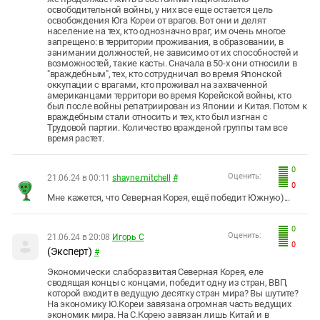
освободительной войны, у них все еще остается цель
освобождения Юга Кореи от врагов. Вот они и делят
население на тех, кто однозначно враг, им очень многое
запрещено: в территории проживания, в образовании, в
занимании должностей, не зависимо от их способностей и
возможностей, такие касты. Сначала в 50-х они относили в
"враждебным", тех, кто сотрудничал во время Японской
оккупации с врагами, кто проживал на захваченной
американцами территори во время Корейской войны, кто
был после войны репатриирован из Японии и Китая. Потом к
враждебным стали относить и тех, кто был изгнан с
Трудовой партии. Количество вражденой группы там все
время растет.
0
Оценить:
21.06.24 в 00:11
shayne.mitchell
#
0
Мне кажется, что Северная Корея, ещё победит Южную)...
0
Оценить:
21.06.24 в 20:08
Игорь С
0
(Эксперт)
#
Экономически слаборазвитая Северная Корея, еле
сводящая концы с концами, победит одну из стран, ВВП,
которой входит в ведущую десятку стран мира? Вы шутите?
На экономику Ю.Кореи завязана огромная часть ведущих
экономик мира. На С.Корею завязан лишь Китай и в