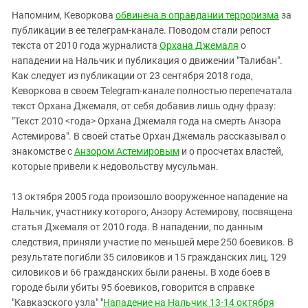
Напомним, Кеворкова
обвинена в оправдании терроризма
за
публикации в ее телеграм-канале. Поводом стали репост
текста от 2010 года журналиста
Орхана Джемаля
о
нападении на Нальчик и публикация о движении "Талибан".
Как следует из публикации от 23 сентября 2018 года,
Кеворкова в своем Telegram-канале полностью перепечатала
текст Орхана Джемаля, от себя добавив лишь одну фразу:
"Текст 2010 <года> Орхана Джемаля года на смерть Анзора
Астемирова". В своей статье Орхан Джемаль рассказывал о
знакомстве с
Анзором Астемировым
и о просчетах властей,
которые привели к недовольству мусульман.
13 октября 2005 года произошло вооруженное нападение на
Нальчик, участнику которого, Анзору Астемирову, посвящена
статья Джемаля от 2010 года. В нападении, по данным
следствия, приняли участие по меньшей мере 250 боевиков. В
результате погибли 35 силовиков и 15 гражданских лиц, 129
силовиков и 66 гражданских были ранены. В ходе боев в
городе были убиты 95 боевиков, говорится в справке
"Кавказского узла" "
Нападение на Нальчик 13-14 октября