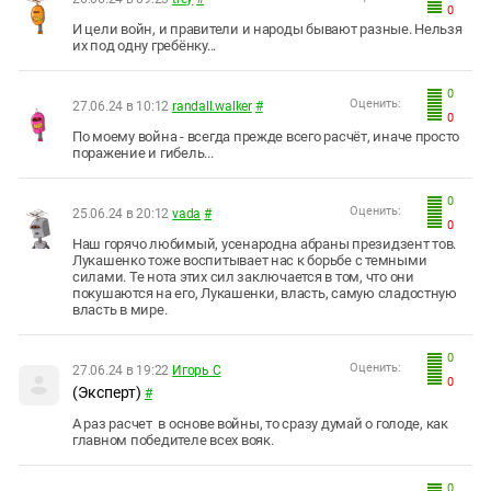
0
И цели войн, и правители и народы бывают разные. Нельзя
их под одну гребёнку...
0
Оценить:
27.06.24 в 10:12
randall.walker
#
0
По моему война - всегда прежде всего расчёт, иначе просто
поражение и гибель...
0
Оценить:
25.06.24 в 20:12
vada
#
0
Наш горячо любимый, усенародна абраны президзент тов.
Лукашенко тоже воспитывает нас к борьбе с темными
силами. Те нота этих сил заключается в том, что они
покушаются на его, Лукашенки, власть, самую сладостную
власть в мире.
0
Оценить:
27.06.24 в 19:22
Игорь С
0
(Эксперт)
#
А раз расчет в основе войны, то сразу думай о голоде, как
главном победителе всех вояк.
0