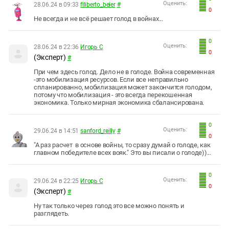
Оценить:
28.06.24 в 09:33
filiberto_beier
#
0
Не всегда и не всё решает голод в войнах...
0
Оценить:
28.06.24 в 22:36
Игорь С
0
(Эксперт)
#
При чем здесь голод. Дело не в голоде. Война современная
-это мобилизация ресурсов. Если все неправильно
спланированно, мобилизация может закончится голодом,
потому что мобилизация - это всегда перекошенная
экономика. Только мирная экономика сбалансирована.
0
Оценить:
29.06.24 в 14:51
sanford_reilly
#
0
"А раз расчет в основе войны, то сразу думай о голоде, как
главном победителе всех вояк." Это вы писали о голоде))...
0
Оценить:
29.06.24 в 22:25
Игорь С
0
(Эксперт)
#
Ну так только через голод это все можно понять и
разглядеть.