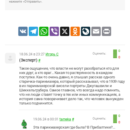
нажмите «Отправить».
VK
Telegram
WhatsApp
Viber
X
Odnoklassniki
LiveJournal
Email
Print
0
Оценить:
18.06.24 в 23:27
Игорь С
0
(Эксперт)
#
Такое ощущение, что власти не могут разобраться кто для
них друг, а кто враг... Какая-то растерянность в каждом
поступке. Как-то очень давно, я слышал рассказ одного
старичка-парикмахера, который рассказывал, что в 1939 году
в их парикмахерской висели портреты Джугашвили и
Шиккельгрубера. Самое главное, что всегда надо помнить,
что не люди ставят точку в тех или иных коммуникациях, а
история сама поворачивает дело так, что человек вынужден
только подчинится.
0
Оценить:
19.06.24 в 00:01
tameka
#
0
Эта парикмахерская где была? В Прибалтике?...