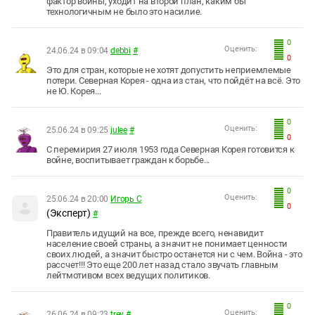
фактор войны, уходит на второй план, каким бы
технологичным не было это насилие.
0
Оценить:
24.06.24 в 09:04
debbi
#
0
Это для стран, которые не хотят допустить неприемлемые
потери. Северная Корея - одна из стан, что пойдёт на всё. Это
не Ю. Корея...
0
Оценить:
25.06.24 в 09:25
julee
#
0
С перемирия 27 июля 1953 года Северная Корея готовится к
войне, воспитывает граждан к борьбе...
0
Оценить:
25.06.24 в 20:00
Игорь С
0
(Эксперт)
#
Правитель идущий на все, прежде всего, ненавидит
население своей страны, а значит не понимает ценности
своих людей, а значит быстро останется ни с чем. Война - это
рассчет!!! Это еще 200 лет назад стало звучать главным
лейтмотивом всех ведущих политиков.
0
Оценить:
26.06.24 в 09:23
trey
#