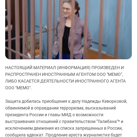
ЗАСТАВЛЯЕТ
Дагестан
КАВКАЗ ЗА ПАЛЕСТИНУ
Ингушетия
ИНАКОМЫСЛИЕ В ЧЕЧНЕ
Кабардино-Балкария
ПРЕСЛЕДОВАНИЕ АКТИВИСТОВ
МОБИЛИЗАЦИЯ И ПРОТЕСТЫ
Калмыкия
Карачаево-Черкесия
Краснодарский край
Нагорный Карабах
НАСТОЯЩИЙ МАТЕРИАЛ (ИНФОРМАЦИЯ) ПРОИЗВЕДЕН И
Российская Федерация
РАСПРОСТРАНЕН ИНОСТРАННЫМ АГЕНТОМ ООО "МЕМО",
ЛИБО КАСАЕТСЯ ДЕЯТЕЛЬНОСТИ ИНОСТРАННОГО АГЕНТА
Ростовская область
ООО "МЕМО".
Северная Осетия - Алания
СКФО
Защита добилась приобщения к делу Надежды Кеворковой,
обвиняемой в оправдании терроризма, высказываний
Ставропольский край
президента России и главы МИД о возможности
Чечня
выстраивания отношений с правительством "Талибана"* и
исключением движения из списка запрещенных в России,
Южная Осетия
сообщила адвокат. Продление ареста журналистке будет