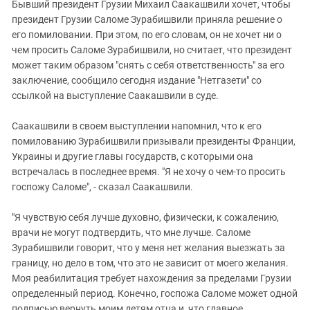
Бывший президент Грузии Михаил Саакашвили хочет, чтобы
президент Грузии Саломе Зурабишвили приняла решение о
его помиловании. При этом, по его словам, он не хочет ни о
чем просить Саломе Зурабишвили, но считает, что президент
может таким образом "снять с себя ответственность" за его
заключение, сообщило сегодня издание "Нетгазети" со
ссылкой на выступление Саакашвили в суде.
Саакашвили в своем выступлении напомнил, что к его
помилованию Зурабишвили призывали президенты Франции,
Украины и другие главы государств, с которыми она
встречалась в последнее время. "Я не хочу о чем-то просить
госпожу Саломе", - сказал Саакашвили.
"Я чувствую себя лучше духовно, физически, к сожалению,
врачи не могут подтвердить, что мне лучше. Саломе
Зурабишвили говорит, что у меня нет желания выезжать за
границу, но дело в том, что это не зависит от моего желания.
Моя реабилитация требует нахождения за пределами Грузии
определенный период. Конечно, госпожа Саломе может одной
подписью вернуть моим детям отца и, что главное,