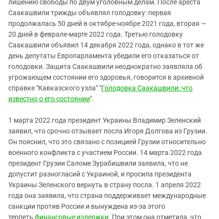
лишению свободы по двум уголовным делам. После ареста
Саакашвили трижды объявлял голодовку: первая
продолжалась 50 дней в октябре-ноябре 2021 года, вторая —
20 дней в феврале-марте 2022 года. Третью голодовку
Саакашвили объявил 14 декабря 2022 года, однако в тот же
день депутаты Европарламента убедили его отказаться от
голодовки. Защита Саакашвили неоднократно заявляла об
угрожающем состоянии его здоровья, говорится в архивной
справке "Кавказского узла" "
Голодовка Саакашвили: что
известно о его состоянии
".
1 марта 2022 года президент Украины Владимир Зеленский
заявил, что срочно отзывает посла Игоря Долгова из Грузии.
Он пояснил, что это связано с позицией Грузии относительно
военного конфликта с участием России. 14 марта 2022 года
президент Грузии Саломе Зурабишвили заявила, что не
допустит разногласий с Украиной, и просила президента
Украины Зеленского вернуть в страну посла. 1 апреля 2022
года она заявила, что страна поддерживает международные
санкции против России и вынуждена из-за этого
терпеть
финансовые издержки
. При этом она отметила, что