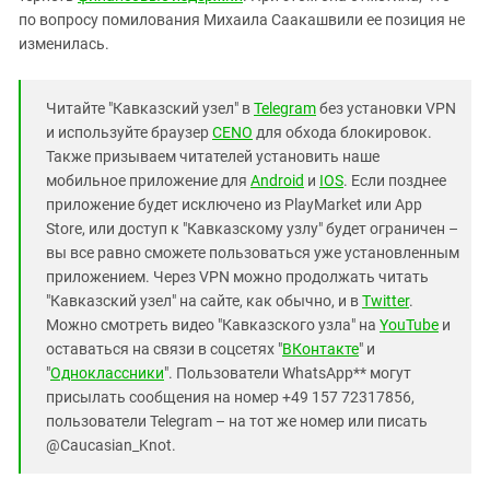
по вопросу помилования Михаила Саакашвили ее позиция не
изменилась.
Читайте "Кавказский узел" в
Telegram
без установки VPN
и используйте браузер
CENO
для обхода блокировок.
Также призываем читателей установить наше
мобильное приложение для
Android
и
IOS
. Если позднее
приложение будет исключено из PlayMarket или App
Store, или доступ к "Кавказскому узлу" будет ограничен –
вы все равно сможете пользоваться уже установленным
приложением. Через VPN можно продолжать читать
"Кавказский узел" на сайте, как обычно, и в
Twitter
.
Можно смотреть видео "Кавказского узла" на
YouTube
и
оставаться на связи в соцсетях "
ВКонтакте
" и
"
Одноклассники
". Пользователи WhatsApp** могут
присылать сообщения на номер +49 157 72317856,
пользователи Telegram – на тот же номер или писать
@Caucasian_Knot.