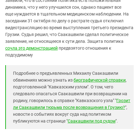
заявили, что в состоянии политика есть положительная
Южный Кавказ
динамика, что у него улучшился сон, однако пациент все
ЮФО
еще нуждается в тщательном медицинском наблюдении. На
заседании 31 октября по делу о растрате судья отключил
видеотрансляцию во время выступления третьего президента
Грузии. Судья решил, что Саакашвили сделал политическое
заявление, не относящееся к сути дела. Защита политика
сочла это демонстрацией
предвзятого отношения к
подсудимому
Подробнее о предъявленных Михаилу Саакашвили
обвинениях можно узнать из
биографической справки
,
подготовленной "Кавказским узлом". О том, чего
следовало опасаться Саакашвили при возвращении на
родину, говорилось в справке "Кавказского узла" "
Грозит
ли Саакашвили тюрьма после возвращения в Грузию?
",
новости о событиях вокруг суда над политиком
публикуются на странице "
Саакашвили под судом
".