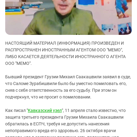
ЗАСТАВЛЯЕТ
Дагестан
КАВКАЗ ЗА ПАЛЕСТИНУ
Ингушетия
ИНАКОМЫСЛИЕ В ЧЕЧНЕ
Кабардино-Балкария
ПРЕСЛЕДОВАНИЕ АКТИВИСТОВ
МОБИЛИЗАЦИЯ И ПРОТЕСТЫ
Калмыкия
НАСТОЯЩИЙ МАТЕРИАЛ (ИНФОРМАЦИЯ) ПРОИЗВЕДЕН И
Карачаево-Черкесия
РАСПРОСТРАНЕН ИНОСТРАННЫМ АГЕНТОМ ООО "МЕМО",
Краснодарский край
ЛИБО КАСАЕТСЯ ДЕЯТЕЛЬНОСТИ ИНОСТРАННОГО АГЕНТА
Нагорный Карабах
ООО "МЕМО".
Российская Федерация
Бывший президент Грузии Михаил Саакашвили заявил в суде,
Ростовская область
что Саломе Зурабишвили было бы уместно помиловать его,
сняв с себя ответственность за его судьбу. При этом он
Северная Осетия - Алания
подчеркнул, что не просит о помиловании.
СКФО
Ставропольский край
Как писал "
Кавказский узел
", 11 апреля стало известно, что
защита третьего президента Грузии Михаила Саакашвили
Чечня
обратилась в ЕСПЧ, требуя не допустить нанесения
Южная Осетия
непоправимого вреда его здоровью. 26 октября врачи