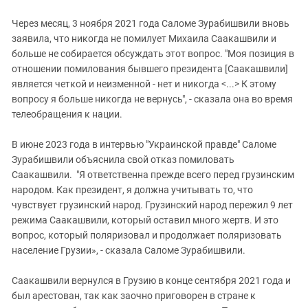
Через месяц, 3 ноября 2021 года Саломе Зурабишвили вновь
заявила, что никогда не помилует Михаила Саакашвили и
больше не собирается обсуждать этот вопрос. "Моя позиция в
отношении помилования бывшего президента [Саакашвили]
является четкой и неизменной - нет и никогда <...> К этому
вопросу я больше никогда не вернусь", - сказала она во время
телеобращения к нации.
В июне 2023 года в интервью "Украинской правде" Саломе
Зурабишвили объяснила свой отказ помиловать
Саакашвили. "Я ответственна прежде всего перед грузинским
народом. Как президент, я должна учитывать то, что
чувствует грузинский народ. Грузинский народ пережил 9 лет
режима Саакашвили, который оставил много жертв. И это
вопрос, который поляризовал и продолжает поляризовать
население Грузии», - сказала Саломе Зурабишвили.
Саакашвили вернулся в Грузию в конце сентября 2021 года и
был арестован, так как заочно приговорен в стране к