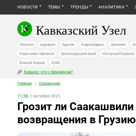
НОВОСТИ
ТЕМЫ
ТРЕНДЫ
АНАЛИТИКА
Кавказский Узел
Абхазия
Аджария
Адыгея
Азербайджан
Армения
А
Карачаево-Черкесия
Краснодарский край
Нагорный Карабах
Южный Кавказ
ЮФО
Кавказ: что с бензином?
Главная
/
Справочник
11:38,
1 октября 2021
Грозит ли Саакашвили
возвращения в Грузию