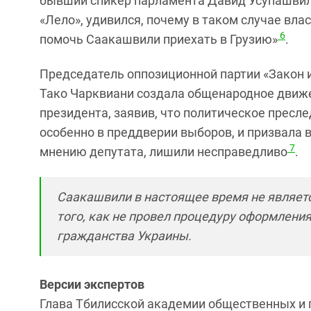
бывший спикер парламента Давид Усупашви
«Лело», удивился, почему в таком случае вла
6
помочь Саакашвили приехать в Грузию»
.
Председатель оппозиционной партии «Закон и
Тако Чарквиани создала общенародное движ
президента, заявив, что политическое прес
особенно в преддверии выборов, и призвала в
7
мнению депутата, лишили несправедливо
.
Саакашвили в настоящее время не являетс
того, как не провел процедуру оформлени
гражданства Украины.
Версии экспертов
Глава Тбилисской академии общественных и 