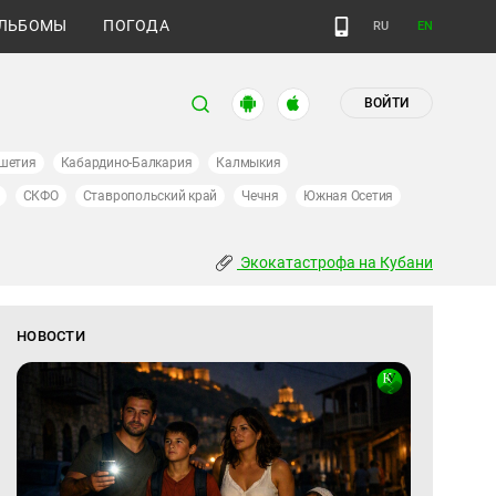
ЛЬБОМЫ
ПОГОДА
RU
EN
ВОЙТИ
шетия
Кабардино-Балкария
Калмыкия
СКФО
Ставропольский край
Чечня
Южная Осетия
Экокатастрофа на Кубани
НОВОСТИ