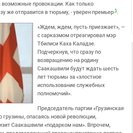
а возможные провокации. Как только
5
зу же отправится в тюрьму, - уверен премьер
.
«Ждем, ждем, пусть приезжает», —
с сарказмом отреагировал мэр
Тбилиси Каха Каладзе.
Подчеркнув, что сразу по
возвращению на родину
Саакашвили будут ждать шесть
лет тюрьмы за «злостное
использование служебных
полномочий».
Председатель партии «Грузинская
о грузины, опасаясь новой революции,
визит Саакашвили «подарком нам». Впрочем,