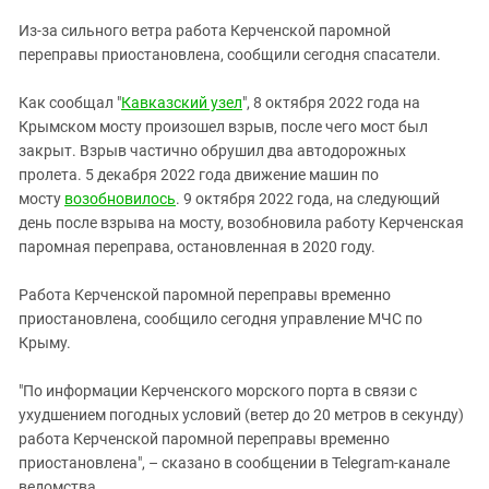
ЗАСТАВЛЯЕТ
Дагестан
Из-за сильного ветра работа Керченской паромной
КАВКАЗ ЗА ПАЛЕСТИНУ
Ингушетия
переправы приостановлена, сообщили сегодня спасатели.
ИНАКОМЫСЛИЕ В ЧЕЧНЕ
Кабардино-Балкария
ПРЕСЛЕДОВАНИЕ АКТИВИСТОВ
Как сообщал "
Кавказский узел
", 8 октября 2022 года на
МОБИЛИЗАЦИЯ И ПРОТЕСТЫ
Калмыкия
Крымском мосту произошел взрыв, после чего мост был
закрыт. Взрыв частично обрушил два автодорожных
Карачаево-Черкесия
пролета. 5 декабря 2022 года движение машин по
Краснодарский край
мосту
возобновилось
. 9 октября 2022 года, на следующий
Нагорный Карабах
день после взрыва на мосту, возобновила работу Керченская
паромная переправа, остановленная в 2020 году.
Российская Федерация
Ростовская область
Работа Керченской паромной переправы временно
приостановлена, сообщило сегодня управление МЧС по
Северная Осетия - Алания
Крыму.
СКФО
"По информации Керченского морского порта в связи с
Ставропольский край
ухудшением погодных условий (ветер до 20 метров в секунду)
Чечня
работа Керченской паромной переправы временно
Южная Осетия
приостановлена", – сказано в сообщении в Telegram-канале
ведомства.