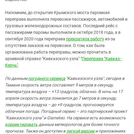
Южный Кавказ
ЮФО
Напомним, до открытия Крымского моста паромная
переправа выполняла перевозки пассажиров, автомобилей и
грузовых железнодорожных составов. Последний рейс с
пассажирами паромы выполнили в октябре 2018 года, а в
сентябре 2020 года переправа
прекратила работу
из-за
отсутствия заказов на перевозки. О том, как была
организована работа переправы, можно прочитать в
архивной справке "Кавказского узла" "
Переправа "Кавказ -
Керчь"
.
По данным
погодного сервиса
"Кавказского узла", сегодня в
Тамани скорость ветра составляет 9 метров в секунду,
температура воздуха – +13 градусов, облачно. В ночь на 17
апреля скорость ветра понизится до 7 метров в секунду,
температура воздуха – до +9 градусов, прогнозируется
облачная погода. Погодный сервис – это партнерский проект
"Кавказского узла" и Gismeteo. На сервисе есть возможность
корректировать
данные метеорологов для более точного
прогноза. Также он доступен в
легкой версии
и приложениях