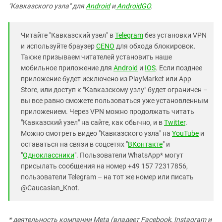
"Кавказского узла" для
Android
и
AndroidGO
.
Читайте "Кавказский узел" в
Telegram
без установки VPN
и используйте браузер
CENO
для обхода блокировок.
Также призываем читателей установить наше
мобильное приложение для
Android
и
IOS
. Если позднее
приложение будет исключено из PlayMarket или App
Store, или доступ к "Кавказскому узлу" будет ограничен –
вы все равно сможете пользоваться уже установленным
приложением. Через VPN можно продолжать читать
"Кавказский узел" на сайте, как обычно, и в
Twitter
.
Можно смотреть видео "Кавказского узла" на
YouTube
и
оставаться на связи в соцсетях "
ВКонтакте
" и
"
Одноклассники
". Пользователи WhatsApp* могут
присылать сообщения на номер +49 157 72317856,
пользователи Telegram – на тот же номер или писать
@Caucasian_Knot.
* деятельность компании Meta (владеет Facebook, Instagram и