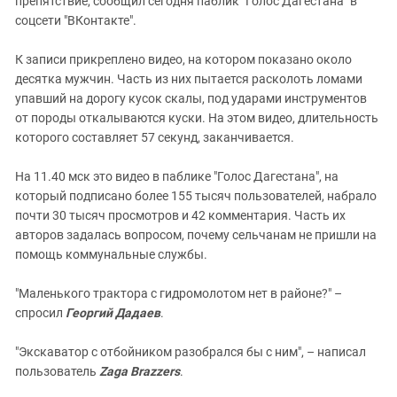
препятствие, сообщил сегодня паблик "Голос Дагестана" в
Южный Кавказ
соцсети "ВКонтакте".
ЮФО
К записи прикреплено видео, на котором показано около
десятка мужчин. Часть из них пытается расколоть ломами
упавший на дорогу кусок скалы, под ударами инструментов
от породы откалываются куски. На этом видео, длительность
которого составляет 57 секунд, заканчивается.
На 11.40 мск это видео в паблике "Голос Дагестана", на
который подписано более 155 тысяч пользователей, набрало
почти 30 тысяч просмотров и 42 комментария. Часть их
авторов задалась вопросом, почему сельчанам не пришли на
помощь коммунальные службы.
"Маленького трактора с гидромолотом нет в районе?" –
спросил
Георгий Дадаев
.
"Экскаватор с отбойником разобрался бы с ним", – написал
пользователь
Zaga Brazzers
.