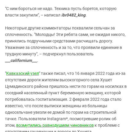
"С ним бороться не надо. Техника пусть борется, которую
власти закупили", – написал
ibr0482_king
.
Некоторые другие комментаторы похвалили сельчан за
сплоченность. "Молодцы! Эти ребята сами, не ожидая никого,
принялись подручными средствами расчищать дорогу.
Уважение за сплоченность и за то, что проявили единение в
трудную минуту", – подчеркнул пользователь
___californium___
.
"
Кавказский узел
" также писал, что 16 января 2022 года из-за
отсутствия дороги жителям высокогорного села Хушет
Цумадинского района пришлось нести по горам на носилках в
соседний населенный пункт беременную женщину, которой
потребовалась госпитализация. 2 февраля 2022 года стало
известно, что после выписки женщины из больницы
односельчане увезли ее домой по горам на строительной
тачке. Пользователи Instagram*, посмотревшие ролик об
этом,
возмутились равнодушием чиновников
к проблеме с
отсутствием санавиации и дороги до Хушета.