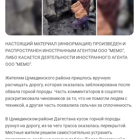
ЗАСТАВЛЯЕТ
Дагестан
КАВКАЗ ЗА ПАЛЕСТИНУ
Ингушетия
ИНАКОМЫСЛИЕ В ЧЕЧНЕ
Кабардино-Балкария
ПРЕСЛЕДОВАНИЕ АКТИВИСТОВ
МОБИЛИЗАЦИЯ И ПРОТЕСТЫ
Калмыкия
НАСТОЯЩИЙ МАТЕРИАЛ (ИНФОРМАЦИЯ) ПРОИЗВЕДЕН И
Карачаево-Черкесия
РАСПРОСТРАНЕН ИНОСТРАННЫМ АГЕНТОМ ООО "МЕМО",
Краснодарский край
ЛИБО КАСАЕТСЯ ДЕЯТЕЛЬНОСТИ ИНОСТРАННОГО АГЕНТА
Нагорный Карабах
ООО "МЕМО".
Российская Федерация
Жителям Цумадинского района пришлось вручную
Ростовская область
расчищать дорогу, которая оказалась заблокирована после
обвала горной породы. Часть комментаторов в соцсетях
Северная Осетия - Алания
раскритиковала чиновников за то, что не помогли людям с
СКФО
техникой, а другая часть похвалила сельчан за сплоченность.
Ставропольский край
В Цумадинском районе Дагестана кусок горной породы
Чечня
рухнул на дорогу, из-за чего трасса оказалась перекрытой.
Южная Осетия
Местные жители решили самостоятельно устранить