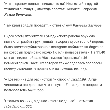
"А что, краном поднять никак, что ли? Или хотя бы другой
техникой вытянуть, или туда проехать никак?" – спросил
Хамза Велегаев
.
"Там кран вряд ли проедет", – ответил ему
Рамазан Загиров
.
Видео о том, что жители Цумадинского района вручную
пытаются разбить рухнувший на дорогу кусок горной породы,
было также опубликовано в Instagram-паблике* tut.dagestan,
на который подписано около 1,6 млн пользователей. На 11.40
мск это видео набрало 986 отметок "нравится" и 46
комментариев. Часть их авторов также задалась вопросом,
почему сельчане не привлекли на помощь технику.
"А где техника для расчистки?" – спросил
israfil_86
. "А где
чиновники, когда от них что-то нужно?" – задался вопросом
пользователь
tasuni666
.
"Столько техники, а до нас нечего не дошло", – отметил
rabadanov___005
.