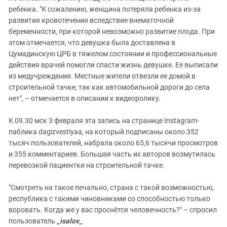
ребенка. "К сожалению, женщина потеряла ребенка из-за
развития кровотечения вследствие внематочной
беременности, при которой невозможно развитие плода. При
этом отмечается, что девушка была доставлена в
Цумадинскую ЦРБ в тяжелом состоянии и профессиональные
действия врачей помогли спасти жизнь девушке. Ее выписали
из медучреждения. Местные жители отвезли ее домой в
строительной тачке, так как автомобильной дороги до села
нет", – отмечается в описании к видеоролику.
К 09.30 мск 3 февраля эта запись на странице Instagram-
паблика dagizvestiyaa, на который подписаны около 352
тысяч пользователей, набрала около 65,6 тысячи просмотров
и 355 комментариев. Большая часть их авторов возмутилась
перевозкой пациентки на строительной тачке.
"Смотреть на такое печально, страна с такой возможностью,
республика с такими чиновниками со способностью только
воровать. Когда же у вас проснётся человечность?" – спросил
пользователь
_isalov_
.