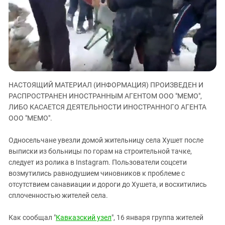
ЗАСТАВЛЯЕТ
Дагестан
КАВКАЗ ЗА ПАЛЕСТИНУ
Ингушетия
ИНАКОМЫСЛИЕ В ЧЕЧНЕ
Кабардино-Балкария
ПРЕСЛЕДОВАНИЕ АКТИВИСТОВ
МОБИЛИЗАЦИЯ И ПРОТЕСТЫ
Калмыкия
Карачаево-Черкесия
НАСТОЯЩИЙ МАТЕРИАЛ (ИНФОРМАЦИЯ) ПРОИЗВЕДЕН И
Краснодарский край
РАСПРОСТРАНЕН ИНОСТРАННЫМ АГЕНТОМ ООО "МЕМО",
Нагорный Карабах
ЛИБО КАСАЕТСЯ ДЕЯТЕЛЬНОСТИ ИНОСТРАННОГО АГЕНТА
Российская Федерация
ООО "МЕМО".
Ростовская область
Односельчане увезли домой жительницу села Хушет после
Северная Осетия - Алания
выписки из больницы по горам на строительной тачке,
следует из ролика в Instagram. Пользователи соцсети
СКФО
возмутились равнодушием чиновников к проблеме с
Ставропольский край
отсутствием санавиации и дороги до Хушета, и восхитились
Чечня
сплоченностью жителей села.
Южная Осетия
Как сообщал "
Кавказский узел
", 16 января группа жителей