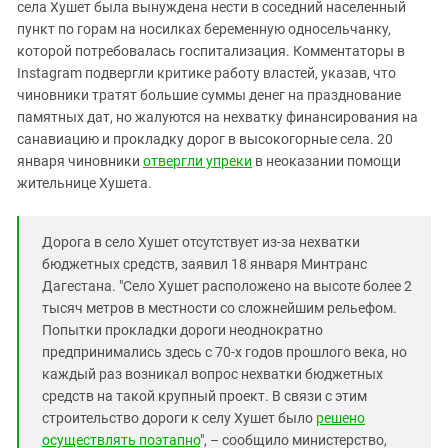
Южный Кавказ
села Хушет была вынуждена нести в соседний населенный
пункт по горам на носилках беременную односельчанку,
ЮФО
которой потребовалась госпитализация. Комментаторы в
Instagram подвергли критике работу властей, указав, что
чиновники тратят большие суммы денег на празднование
памятных дат, но жалуются на нехватку финансирования на
санавиацию и прокладку дорог в высокогорные села. 20
января чиновники
отвергли упреки
в неоказании помощи
жительнице Хушета.
Дорога в село Хушет отсутствует из-за нехватки
бюджетных средств, заявил 18 января Минтранс
Дагестана. "Село Хушет расположено на высоте более 2
тысяч метров в местности со сложнейшим рельефом.
Попытки прокладки дороги неоднократно
предпринимались здесь с 70-х годов прошлого века, но
каждый раз возникал вопрос нехватки бюджетных
средств на такой крупный проект. В связи с этим
строительство дороги к селу Хушет было
решено
осуществлять поэтапно
", – сообщило министерство,