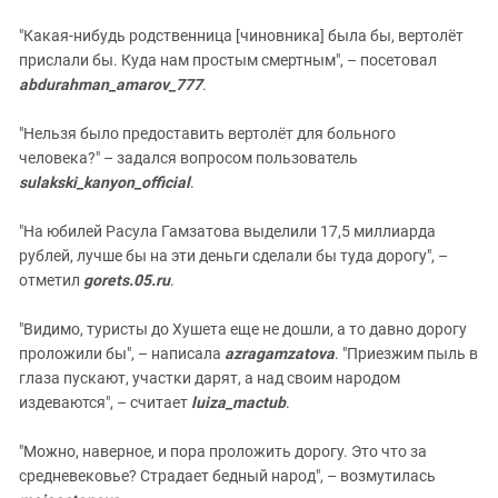
"Какая-нибудь родственница [чиновника] была бы, вертолёт
прислали бы. Куда нам простым смертным", – посетовал
abdurahman_amarov_777
.
"Нельзя было предоставить вертолёт для больного
человека?" – задался вопросом пользователь
sulakski_kanyon_official
.
"На юбилей Расула Гамзатова выделили 17,5 миллиарда
рублей, лучше бы на эти деньги сделали бы туда дорогу", –
отметил
gorets.05.ru
.
"Видимо, туристы до Хушета еще не дошли, а то давно дорогу
проложили бы", – написала
azragamzatova
. "Приезжим пыль в
глаза пускают, участки дарят, а над своим народом
издеваются", – считает
luiza_mactub
.
"Можно, наверное, и пора проложить дорогу. Это что за
средневековье? Страдает бедный народ", – возмутилась