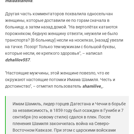
maiaastanova
.
Другая часть комментаторов похвалила односельчан
женщины, которые доставили ее по горам сначала в
больницу, а затем назад домой. "На вертолётах катаются
порожняком, бедную женщину отвезти, неужели не было
транспорта? [В больницу] несли на носилках, [назад] увезли
на тачке. Позор! Только тем мужикам с большой буквы,
которые несли, ее крепкого здоровья", – написал
dzhalilov557
.
"Настоящие мужчины, этой женщине повезло, что ее
окружают настоящие потомки Имама Шамиля. Честь и
достоинство", – отметил пользователь
shamilive_
.
Имам Шамиль, лидер горцев Дагестана и Чечни в борьбе
за независимость, в 1859 году был осажден в Гунибе и 7
сентября (по новому стилю) сдался в плен. После
пленения Шамиля закончилась война на Северо-
Восточном Кавказе. При этом с царскими войсками