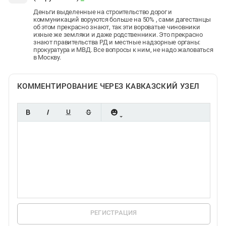
Деньги выделенные на строительство дорог и
коммуникаций воруются больше на 50% , сами дагестанцы
об этом прекрасно знают, так эти вороватые чиновники
ихные же земляки и даже родственники. Это прекрасно
знают правительства РД и местные надзорные органы:
прокуратура и МВД. Все вопросы к ним, не надо жаловаться
в Москву.
КОММЕНТИРОВАНИЕ ЧЕРЕЗ КАВКАЗСКИЙ УЗЕЛ
РЕГИСТРАЦИЯ