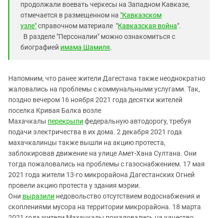
продолжали воевать черкесы на Западном Кавказе,
отмечается в размещенном на
"Кавказском
узле"
справочном материале "
Кавказская война
".
В разделе "Персоналии" можно ознакомиться с
биографией
имама Шамиля
.
Напомним, что ранее жители Дагестана также неоднократно
жаловались на проблемы с коммунальными услугами. Так,
поздно вечером 16 ноября 2021 года десятки жителей
поселка Кривая Балка возле
Махачкалы
перекрыли
федеральную автодорогу, требуя
подачи электричества в их дома. 2 декабря 2021 года
махачкалинцы также вышли на акцию протеста,
заблокировав движение на улице Амет-Хана Султана. Они
тогда пожаловались на проблемы с газоснабжением. 17 мая
2021 года жители 13-го микрорайона Дагестанских Огней
провели акцию протеста у здания мэрии.
Они
выразили
недовольство отсутствием водоснабжения и
скоплениями мусора на территории микрорайона. 18 марта
2021 года жители Махачкалы пожаловались на качество