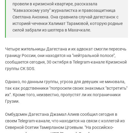
Южный Кавказ
провели в кризисной квартире, рассказала
ЮФО
"
Кавказскому
узлу" журналистка и правозащитница
Светлана Анохина. Она сравнила случай дагестанок с
историей чеченки Халимат Тарамовой, которую родные
силой забрали из шелтера в Махачкале.
Четыре жительницы Дагестана и их адвокат смогли пересечь
границу России, они находятся на "нейтральной полосе",
сообщается сегодня, 30 октября в Telegram-канале Кризисной
группы СК SOS.
Однако, по данным группы, угроза для девушек не миновала,
так как родственники "попросили своих знакомых "встретить"
их". Кроме того, неизвестно, пропустят ли их пограничники
Грузии.
Омбудсмен Дагестана Джамал Алиев сообщил сегодня в
своем Telegram-канале, что находится на связи с коллегой из
Северной Осетии Тамерланом Цгоевым. "На российско-