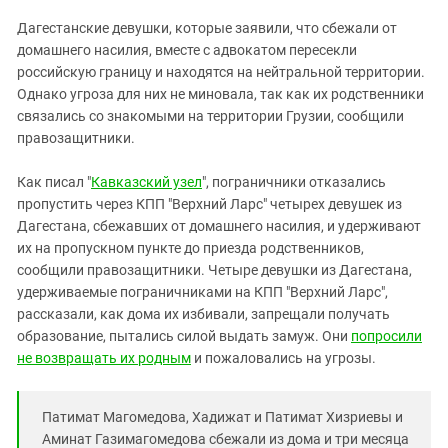
ЗАСТАВЛЯЕТ
Дагестан
Дагестанские девушки, которые заявили, что сбежали от
КАВКАЗ ЗА ПАЛЕСТИНУ
Ингушетия
домашнего насилия, вместе с адвокатом пересекли
ИНАКОМЫСЛИЕ В ЧЕЧНЕ
российскую границу и находятся на нейтральной территории.
Кабардино-Балкария
ПРЕСЛЕДОВАНИЕ АКТИВИСТОВ
Однако угроза для них не миновала, так как их родственники
МОБИЛИЗАЦИЯ И ПРОТЕСТЫ
Калмыкия
связались со знакомыми на территории Грузии, сообщили
правозащитники.
Карачаево-Черкесия
Краснодарский край
Как писал "
Кавказский узел
", пограничники отказались
Нагорный Карабах
пропустить через КПП "Верхний Ларс" четырех девушек из
Дагестана, сбежавших от домашнего насилия, и удерживают
Российская Федерация
их на пропускном пункте до приезда родственников,
Ростовская область
сообщили правозащитники. Четыре девушки из Дагестана,
удерживаемые пограничниками на КПП "Верхний Ларс",
Северная Осетия - Алания
рассказали, как дома их избивали, запрещали получать
СКФО
образование, пытались силой выдать замуж. Они
попросили
не возвращать их родным
Ставропольский край
и пожаловались на угрозы.
Чечня
Патимат Магомедова, Хадижат и Патимат Хизриевы и
Южная Осетия
Аминат Газимагомедова сбежали из дома и три месяца