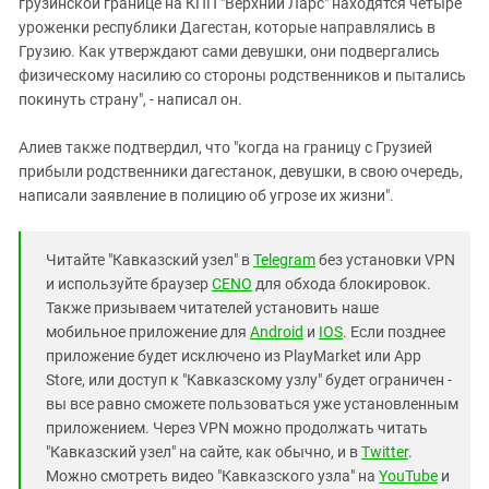
грузинской границе на КПП "Верхний Ларс" находятся четыре
уроженки республики Дагестан, которые направлялись в
Грузию. Как утверждают сами девушки, они подвергались
физическому насилию со стороны родственников и пытались
покинуть страну", - написал он.
Алиев также подтвердил, что "когда на границу с Грузией
прибыли родственники дагестанок, девушки, в свою очередь,
написали заявление в полицию об угрозе их жизни".
Читайте "Кавказский узел" в
Telegram
без установки VPN
и используйте браузер
CENO
для обхода блокировок.
Также призываем читателей установить наше
мобильное приложение для
Android
и
IOS
. Если позднее
приложение будет исключено из PlayMarket или App
Store, или доступ к "Кавказскому узлу" будет ограничен -
вы все равно сможете пользоваться уже установленным
приложением. Через VPN можно продолжать читать
"Кавказский узел" на сайте, как обычно, и в
Twitter
.
Можно смотреть видео "Кавказского узла" на
YouTube
и