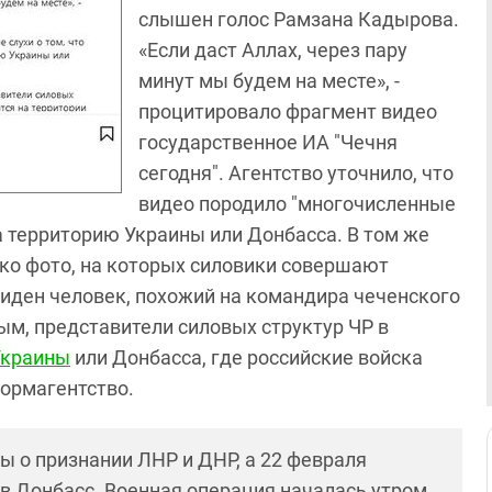
слышен голос Рамзана Кадырова.
«Если даст Аллах, через пару
минут мы будем на месте», -
процитировало фрагмент видео
государственное ИА "Чечня
сегодня". Агентство уточнило, что
видео породило "многочисленные
а территорию Украины или Донбасса. В том же
ко фото, на которых силовики совершают
виден человек, похожий на командира чеченского
ым, представители силовых структур ЧР в
Украины
или Донбасса, где российские войска
формагентство.
ы о признании ЛНР и ДНР, а 22 февраля
 в Донбасс. Военная операция началась утром