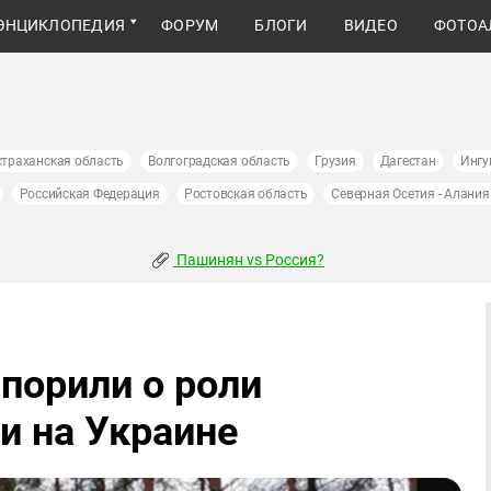
ЭНЦИКЛОПЕДИЯ
ФОРУМ
БЛОГИ
ВИДЕО
ФОТОА
страханская область
Волгоградская область
Грузия
Дагестан
Ингу
Российская Федерация
Ростовская область
Северная Осетия - Алания
Пашинян vs Россия?
порили о роли
и на Украине