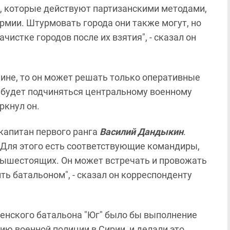
а, которые действуют партизанскими методами,
рмии. Штурмовать города они также могут, но
чистке городов после их взятия", - сказал он
ине, то он может решать только оперативные
 будет подчиняться центральному военному
ркнул он.
капитан первого ранга
Василий Дандыкин
.
. Для этого есть соответствующие командиры,
вышестоящих. Он может встречать и провожать
ить батальоном", - сказал он корреспонденту
ченского батальона "Юг" было бы выполнение
ию военной полиции в Сирии, и делали это