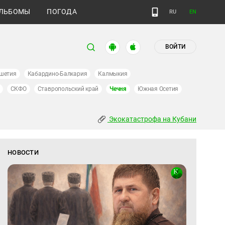
ЛЬБОМЫ
ПОГОДА
RU
EN
ВОЙТИ
шетия
Кабардино-Балкария
Калмыкия
СКФО
Ставропольский край
Чечня
Южная Осетия
Экокатастрофа на Кубани
НОВОСТИ