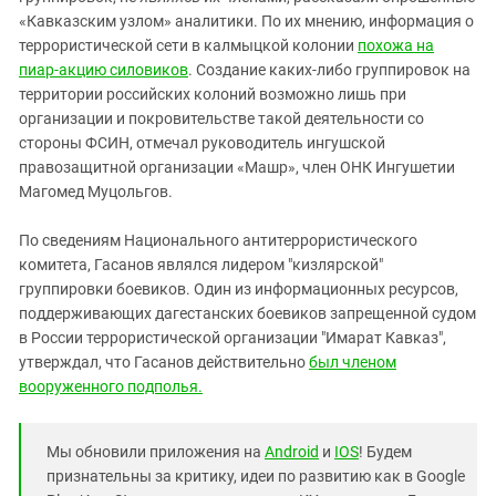
«Кавказским узлом» аналитики. По их мнению, информация о
террористической сети в калмыцкой колонии
похожа на
пиар-акцию силовиков
. Создание каких-либо группировок на
территории российских колоний возможно лишь при
организации и покровительстве такой деятельности со
стороны ФСИН, отмечал руководитель ингушской
правозащитной организации «Машр», член ОНК Ингушетии
Магомед Муцольгов.
По сведениям Национального антитеррористического
комитета, Гасанов являлся лидером "кизлярской"
группировки боевиков. Один из информационных ресурсов,
поддерживающих дагестанских боевиков запрещенной судом
в России террористической организации "Имарат Кавказ",
утверждал, что Гасанов действительно
был членом
вооруженного подполья.
Мы обновили приложения на
Android
и
IOS
! Будем
признательны за критику, идеи по развитию как в Google