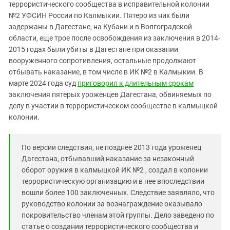
Южный Кавказ
террористического сообщества в исправительной колонии
№2 УФСИН России по Калмыкии. Пятеро из них были
ЮФО
задержаны в Дагестане, на Кубани и в Волгоградской
области, еще трое после освобождения из заключения в 2014-
2015 годах были убиты в Дагестане при оказании
вооруженного сопротивления, остальные продолжают
отбывать наказание, в том числе в ИК №2 в Калмыкии. В
марте 2024 года суд
приговорил к длительным срокам
заключения пятерых уроженцев Дагестана, обвиняемых по
делу в участии в террористическом сообществе в калмыцкой
колонии.
По версии следствия, не позднее 2013 года уроженец
Дагестана, отбывавший наказание за незаконный
оборот оружия в калмыцкой ИК №2 , создал в колонии
террористическую организацию и в нее впоследствии
вошли более 100 заключенных. Следствие заявляло, что
руководство колонии за вознаграждение оказывало
покровительство членам этой группы. Дело заведено по
статье о создании террористического сообщества и