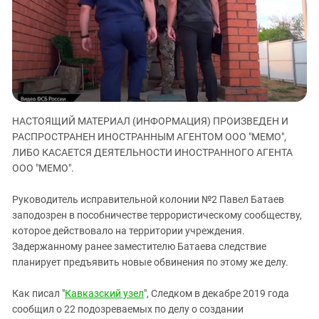
ЗАСТАВЛЯЕТ
Дагестан
КАВКАЗ ЗА ПАЛЕСТИНУ
Ингушетия
ИНАКОМЫСЛИЕ В ЧЕЧНЕ
Кабардино-Балкария
ПРЕСЛЕДОВАНИЕ АКТИВИСТОВ
МОБИЛИЗАЦИЯ И ПРОТЕСТЫ
Калмыкия
Карачаево-Черкесия
НАСТОЯЩИЙ МАТЕРИАЛ (ИНФОРМАЦИЯ) ПРОИЗВЕДЕН И
Краснодарский край
РАСПРОСТРАНЕН ИНОСТРАННЫМ АГЕНТОМ ООО "МЕМО",
Нагорный Карабах
ЛИБО КАСАЕТСЯ ДЕЯТЕЛЬНОСТИ ИНОСТРАННОГО АГЕНТА
Российская Федерация
ООО "МЕМО".
Ростовская область
Руководитель исправительной колонии №2 Павел Батаев
Северная Осетия - Алания
заподозрен в пособничестве террористическому сообществу,
которое действовало на территории учреждения.
СКФО
Задержанному ранее заместителю Батаева следствие
Ставропольский край
планирует предъявить новые обвинения по этому же делу.
Чечня
Как писал "
Кавказский узел
", Следком в декабре 2019 года
Южная Осетия
сообщил о 22 подозреваемых по делу о создании