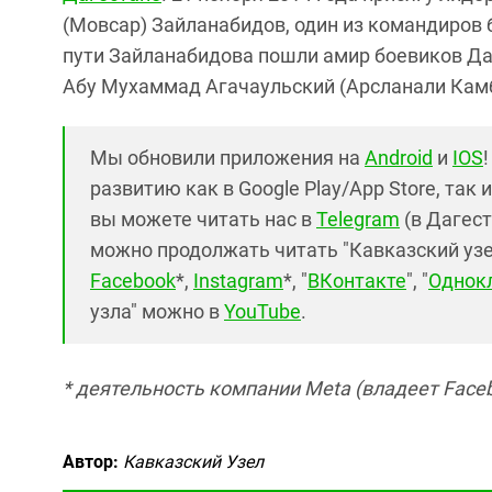
(Мовсар) Зайланабидов, один из командиров 
пути Зайланабидова пошли амир боевиков Да
Абу Мухаммад Агачаульский (Арсланали Камб
Мы обновили приложения на
Android
и
IOS
развитию как в Google Play/App Store, так 
вы можете читать нас в
Telegram
(в Дагест
можно продолжать читать "Кавказский узел"
Facebook
*,
Instagram
*, "
ВКонтакте
", "
Однок
узла" можно в
YouTube
.
* деятельность компании Meta (владеет Faceb
Автор:
Кавказский Узел