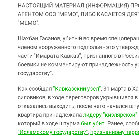
НАСТОЯЩИЙ МАТЕРИАЛ (ИНФОРМАЦИЯ) ПР
АГЕНТОМ ООО "МЕМО", ЛИБО КАСАЕТСЯ ДЕ
"МЕМО".
Шахбан Гасанов, убитый во время спецоперац
членом вооруженного подполья - это утвержд
части "Имарата Кавказ", признанного в Росси
боевики не комментируют принадлежность у
государству".
Как сообщал
"Кавказский узел"
, 31 марта в 
силовиков, в ходе переговоров укрывшиеся в
отказались выходить, после чего начался шт
квартира принадлежала
лидеру "кизлярской"
который в ходе штурма
был убит
. Ранее, соо
"Исламскому государству"
,
признанному терр