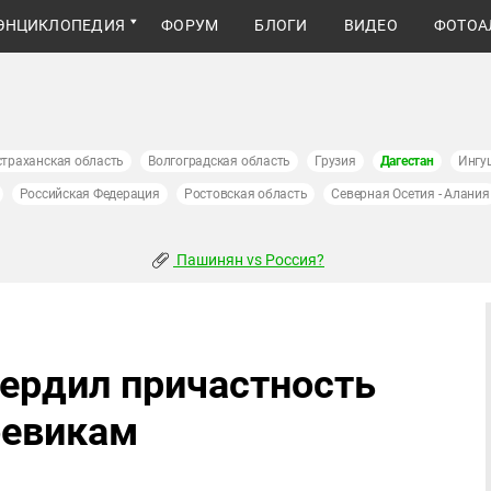
ЭНЦИКЛОПЕДИЯ
ФОРУМ
БЛОГИ
ВИДЕО
ФОТОА
страханская область
Волгоградская область
Грузия
Дагестан
Ингу
Российская Федерация
Ростовская область
Северная Осетия - Алания
Пашинян vs Россия?
вердил причастность
оевикам