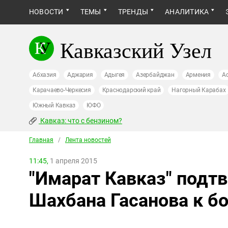
НОВОСТИ
ТЕМЫ
ТРЕНДЫ
АНАЛИТИКА
Кавказский Узел
Абхазия
Аджария
Адыгея
Азербайджан
Армения
А
Карачаево-Черкесия
Краснодарский край
Нагорный Карабах
Южный Кавказ
ЮФО
Кавказ: что с бензином?
Главная
/
Лента новостей
11:45,
1 апреля 2015
"Имарат Кавказ" подт
Шахбана Гасанова к б