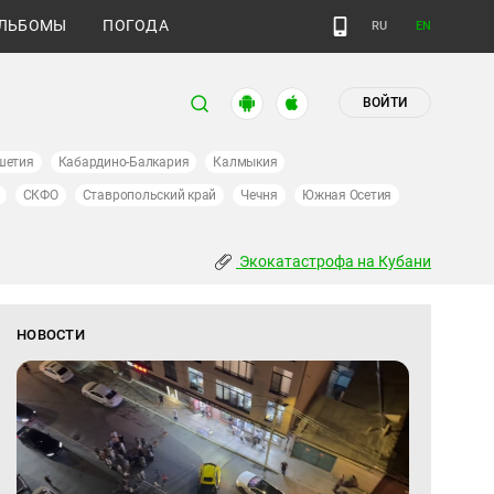
ЛЬБОМЫ
ПОГОДА
RU
EN
ВОЙТИ
шетия
Кабардино-Балкария
Калмыкия
СКФО
Ставропольский край
Чечня
Южная Осетия
Экокатастрофа на Кубани
НОВОСТИ