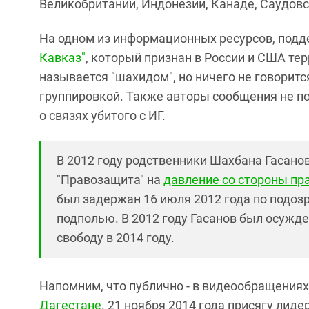
Великобритании, Индонезии, Канаде, Саудовск
На одном из информационных ресурсов, под
Кавказ"
, который признан в России и США те
называется "шахидом", но ничего не говорится
группировкой. Также авторы сообщения не п
о связях убитого с ИГ.
В 2012 году родственники Шахбана Гасан
"Правозащита" на
давление со стороны пр
был задержан 16 июля 2012 года по подоз
подполью. В 2012 году Гасанов был осужд
свободу в 2014 году.
Напомним, что публично - в видеообращениях
Дагестане
. 21 ноября 2014 года присягу лид