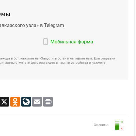
емы
авказского узла» в Telegram
Мобильная форма
ехода в бот, нажмите на «Запустить бота» и напишите нам. Для отправки
», затем отметьте фото или видео в памяти устройства и нажмите
App
Viber
X
Odnoklassniki
LiveJournal
Email
Print
0
Оценить:
4