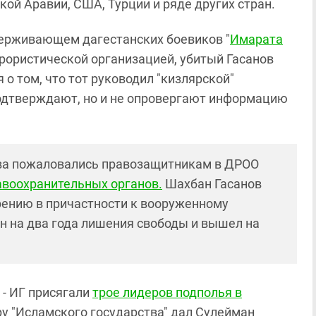
ой Аравии, США, Турции и ряде других стран.
держивающем дагестанских боевиков "
Имарата
ррористической организацией, убитый Гасанов
 о том, что тот руководил "кизлярской"
одтверждают, но и не опровергают информацию
ова пожаловались правозащитникам в ДРОО
авоохранительных органов.
Шахбан Гасанов
рению в причастности к вооруженному
ен на два года лишения свободы и вышел на
 - ИГ присягали
трое лидеров подполья в
еру "Исламского государства" дал Сулейман