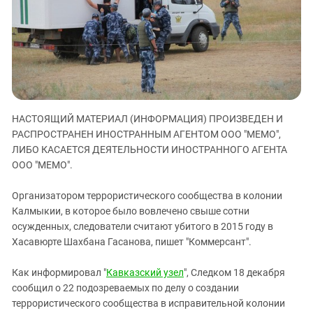
ЗАСТАВЛЯЕТ
Дагестан
КАВКАЗ ЗА ПАЛЕСТИНУ
Ингушетия
ИНАКОМЫСЛИЕ В ЧЕЧНЕ
Кабардино-Балкария
ПРЕСЛЕДОВАНИЕ АКТИВИСТОВ
МОБИЛИЗАЦИЯ И ПРОТЕСТЫ
Калмыкия
Карачаево-Черкесия
НАСТОЯЩИЙ МАТЕРИАЛ (ИНФОРМАЦИЯ) ПРОИЗВЕДЕН И
Краснодарский край
РАСПРОСТРАНЕН ИНОСТРАННЫМ АГЕНТОМ ООО "МЕМО",
Нагорный Карабах
ЛИБО КАСАЕТСЯ ДЕЯТЕЛЬНОСТИ ИНОСТРАННОГО АГЕНТА
Российская Федерация
ООО "МЕМО".
Ростовская область
Организатором террористического сообщества в колонии
Северная Осетия - Алания
Калмыкии, в которое было вовлечено свыше сотни
осужденных, следователи считают убитого в 2015 году в
СКФО
Хасавюрте Шахбана Гасанова, пишет "Коммерсант".
Ставропольский край
Чечня
Как информировал "
Кавказский узел
", Следком 18 декабря
сообщил о 22 подозреваемых по делу о создании
Южная Осетия
террористического сообщества в исправительной колонии