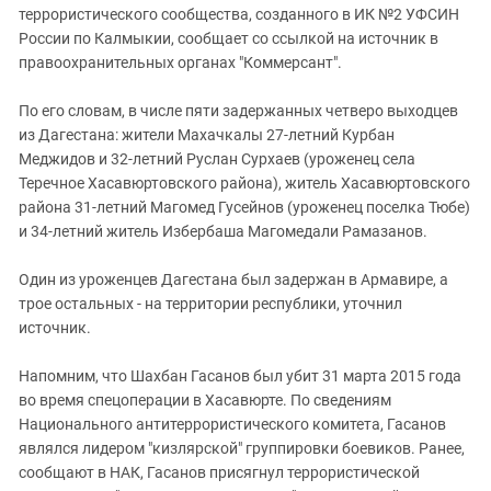
террористического сообщества, созданного в ИК №2 УФСИН
России по Калмыкии, сообщает со ссылкой на источник в
правоохранительных органах "Коммерсант".
По его словам, в числе пяти задержанных четверо выходцев
из Дагестана: жители Махачкалы 27-летний Курбан
Меджидов и 32-летний Руслан Сурхаев (уроженец села
Теречное Хасавюртовского района), житель Хасавюртовского
района 31-летний Магомед Гусейнов (уроженец поселка Тюбе)
и 34-летний житель Избербаша Магомедали Рамазанов.
Один из уроженцев Дагестана был задержан в Армавире, а
трое остальных - на территории республики, уточнил
источник.
Напомним, что Шахбан Гасанов был убит 31 марта 2015 года
во время спецоперации в Хасавюрте. По сведениям
Национального антитеррористического комитета, Гасанов
являлся лидером "кизлярской" группировки боевиков. Ранее,
сообщают в НАК, Гасанов присягнул террористической