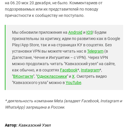
на 06.20 мск 20 декабря, не было. Комментариев от
подозреваемых или их представителей по поводу
причастности к сообществу не поступало.
Мы обновили приложения на
Android
и
IOS
! Будем
признательны за критику, идеи по развитию как в Google
Play/App Store, так и на страницах КУ в соцсетях. Без
установки VPN вы можете читать нас в
Telegram
(в
Дагестане, Чечне и Ингушетии – с VPN). Через VPN
можно продолжать читать "Кавказский узел" на сайте,
как обычно, и в соцсетях
Facebook
*,
Instagram
*,
"
ВКонтакте
", "
Одноклассники
" и
X
. Смотреть видео
"Кавказского узла" можно в
YouTube
.
* деятельность компании Meta (владеет Facebook, Instagram и
WhatsApp) запрещена в России.
Автор:
Кавказский Узел