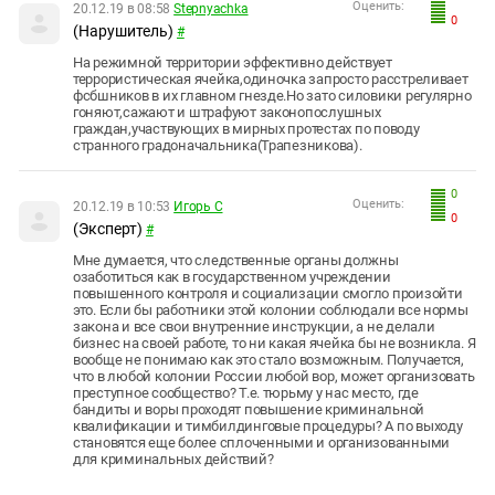
Оценить:
20.12.19 в 08:58
Stepnyachka
0
(Нарушитель)
#
На режимной территории эффективно действует
террористическая ячейка,одиночка запросто расстреливает
фсбшников в их главном гнезде.Но зато силовики регулярно
гоняют,сажают и штрафуют законопослушных
граждан,участвующих в мирных протестах по поводу
странного градоначальника(Трапезникова).
0
Оценить:
20.12.19 в 10:53
Игорь С
0
(Эксперт)
#
Мне думается, что следственные органы должны
озаботиться как в государственном учреждении
повышенного контроля и социализации смогло произойти
это. Если бы работники этой колонии соблюдали все нормы
закона и все свои внутренние инструкции, а не делали
бизнес на своей работе, то ни какая ячейка бы не возникла. Я
вообще не понимаю как это стало возможным. Получается,
что в любой колонии России любой вор, может организовать
преступное сообщество? Т.е. тюрьму у нас место, где
бандиты и воры проходят повышение криминальной
квалификации и тимбилдинговые процедуры? А по выходу
становятся еще более сплоченными и организованными
для криминальных действий?