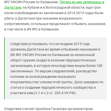
Южный Кавказ
№2 УФСИН России по Калмыкии.
Пятеро из них задержаны в
Дагестане
, на Кубани и в Волгоградской области, еще трое
ЮФО
после освобождения из заключения в 2014-2015 годах были
убиты в Дагестане при оказании вооруженного
сопротивления, остальные продолжают отбывать наказание,
в том числе в ИК №2 в Калмыкии.
Следствие установило, что не позднее 2013 года
уроженец Дагестана во время отбывания наказания в
ИК №2 УФСИН России по Калмыкии за незаконный
оборот оружия создал в колонии террористическую
организацию, в которую впоследствии вошли более 100
заключенных. По версии следователей, руководство
колонии за вознаграждение оказывало
покровительство членам этой группы. Дело заведено по
статье о создании террористического сообщества и
участии в нем (ч.1 и ч.2 ст. 205.4 УК РФ).
Следствие считает Шахбана Гасанова организатором